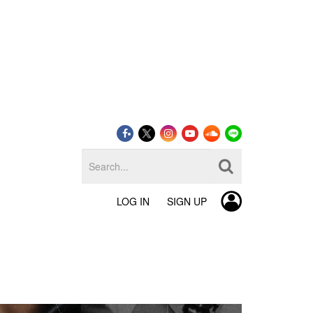
LOG IN
SIGN UP