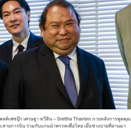
โพสต์เฟซบุ๊ก
เศรษฐา ทวีสิน – Srettha Thavisin
ภายหลังการพูดคุย
ละสายการบิน ร่วมกับแกนนำพรรคเพื่อไทย เมื่อช่วงบ่ายที่ผ่านมา