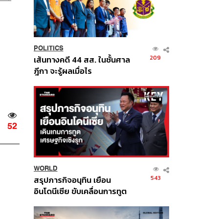
POLITICS
209
เส้นทางคดี 44 สส. ในชั้นศาล
ฎีกา จะรู้ผลเมื่อไร
52
WORLD
543
สรุปภารกิจอนุทิน เยือน
อินโดนีเซีย ขับเคลื่อนการทูต
เศรษฐกิจเชิงรุก ประกาศหุ้น
ส่วนยุทธศาสตร์ไทย –