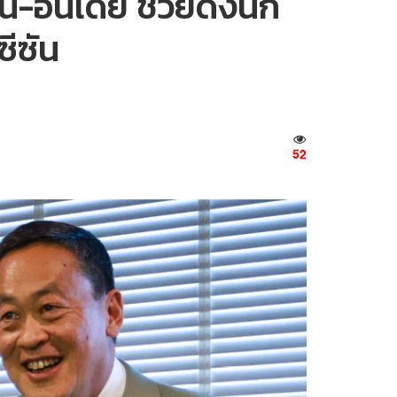
-อินเดีย ช่วยดึงนัก
ซีซัน
52