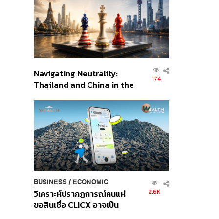
อินโดนีเซีย
Navigating Neutrality:
174
Thailand and China in the
Age of a New Global
Order
BUSINESS
/
ECONOMIC
2.6K
วิเคราะห์ปรากฏการณ์คนแห่
ขอสินเชื่อ CLICX อาจเป็น
เพียงยอดภูเขาน้ำแข็ง ของ