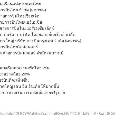
นพลเรือนแห่งประเทศไทย
ท การบินไทย จำกัด (มหาชน)
สายการบินไทยเวียตเจ็ท
รสายการบินไทยแอร์เอเชีย
สายการบินไทยแอร์เอเชีย เอ็กซ์
ที่บริหาร บริษัท ไทยสมายล์แอร์เวย์ จำกัด
รใหญ่ บริษัท การบินกรุงเทพ จำกัด (มหาชน)
ายการบินไทยไลอ้อนแอร์
ริษัท สายการบินนกแอร์ จำกัด (มหาชน)
ฐมนตรีและพรรคเพื่อไทย เช่น
ี่ยวอย่างน้อย 20%
บินที่จะเพิ่มขึ้น
ใหญ่ เช่น จีน อินเดีย ให้มากขึ้น
บการส่งเสริมการท่องเที่ยวของรัฐบาล
osts/pfbid02UQYWgBhvZxoTmgtRwcBVY2CBtddNnzKk8pndSG