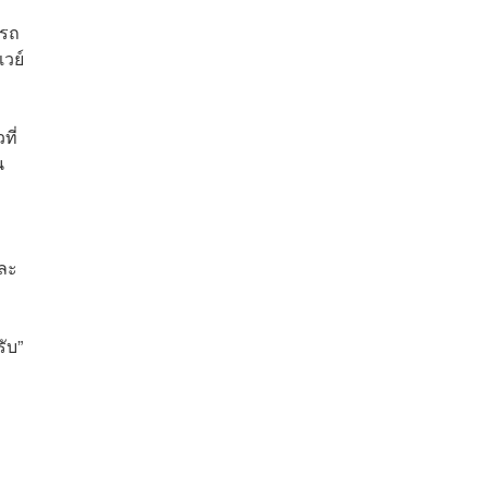
ารถ
วย์
ที่
น
และ
รับ”