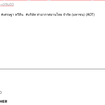
=cr9u03
เศรษฐา ทวีสิน
บริษัท ท่าอากาศยานไทย จำกัด (มหาชน) (AOT)
D
HER