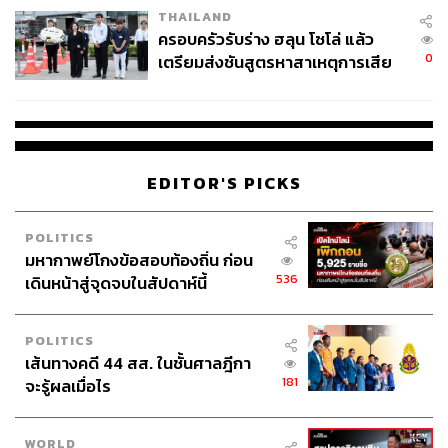
THAILAND
ครอบครัวรับร่าง ฮลุน โซโล่ แล้ว
0
เตรียมส่งชันสูตรหาสาเหตุการเสีย
ชีวิต
EDITOR'S PICKS
POLITICS
มหากาพย์โกงข้อสอบท้องถิ่น ก่อน
536
เดินหน้าสู่จุดจบในสัปดาห์นี้
POLITICS
เส้นทางคดี 44 สส. ในชั้นศาลฎีกา
181
จะรู้ผลเมื่อไร
WORLD