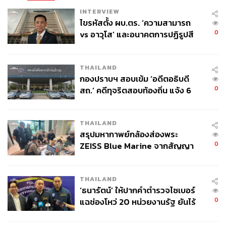
INTERVIEW
ไขรหัสตั้ง ผบ.ตร. ‘ความสามารถ
0
vs อาวุโส’ และอนาคตการปฏิรูปสี
กากี กับ พล.ต.อ. เอก อังสนานนท์
THAILAND
กองปราบฯ สอบเข้ม ‘อดีตอธิบดี
0
สถ.’ คดีทุจริตสอบท้องถิ่น แจ้ง 6
ข้อหาหนัก จ่อชง ป.ป.ช. 12 ส.ค. นี้
THAILAND
สรุปมหากาพย์กล้องส่องพระ
0
ZEISS Blue Marine จากสัญญา
ผลิต 8.3 ล้าน สู่ข้อพิพาท ‘มา
เวลล์ฯ’ ฟ้อง ‘โทน บางแค’ ผิดนัด
THAILAND
จ่ายหนี้-แอบระบุแบรนด์
‘ธนารัตน์’ ให้ปากคำตำรวจไซเบอร์
0
แฉช่องโหว่ 20 หน่วยงานรัฐ ยันไร้
นัยทางการเมือง