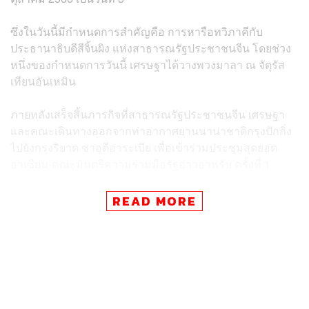
ซึ่งในวันนี้มีกำหนดการสำคัญคือ การหารือทวิภาคีกับ
ประธานาธิบดีสีจิ้นผิง แห่งสาธารณรัฐประชาชนจีน
โดยช่วง
หนึ่งของกำหนดการวันนี้ เศรษฐาได้วางพวงมาลา ณ จัตุรัส
เทียนอันเหมิน
ภายหลังเสร็จสิ้นภารกิจที่สาธารณรัฐประชาชนจีน เศรษฐา
และคณะเดินทางออกจากท่าอากาศยานนานาชาติกรุงปักกิ่ง
ไปยังกรุงริยาด ซาอุดีอาระเบีย เพื่อเข้าร่วมประชุมสุดยอด
อาเซียน-คณะมนตรีความร่วมมือรัฐอ่าวอาหรับ ครั้งที่ 1
READ MORE