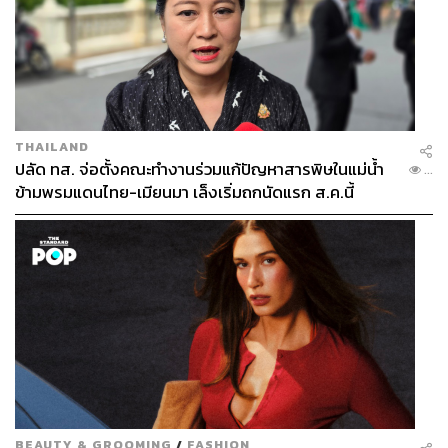
THAILAND
ปลัด ทส. จ่อตั้งคณะทำงานร่วมแก้ปัญหาสารพิษในแม่น้ำ
...
ข้ามพรมแดนไทย-เมียนมา เล็งเริ่มถกนัดแรก ส.ค.นี้
BEAUTY & GROOMING
/
FASHION