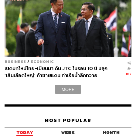
BUSINESS
/
ECONOMIC
เปิดบทใหม่ไทย-เมียนมา ดัน JTC ในรอบ 10 ปี ปลุก
182
‘เส้นเลือดใหญ่’ ค้าชายแดน ท่าเรือน้ำลึกทวาย
MORE
MOST POPULAR
TODAY
WEEK
MONTH