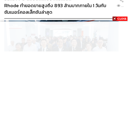
Rhode ทำยอดขายสูงถึง 893 ล้านบาทภายใน 1 วันกับ
...
ซัมเมอร์คอลเล็กชันล่าสุด
SCIENCE
/
TECH
/
THAILAND
KMITL ชู ‘Farming the Future 2026’ พลิกครัวโลก สู่
...
เกษตร-อาหารยั่งยืนด้วย One Health