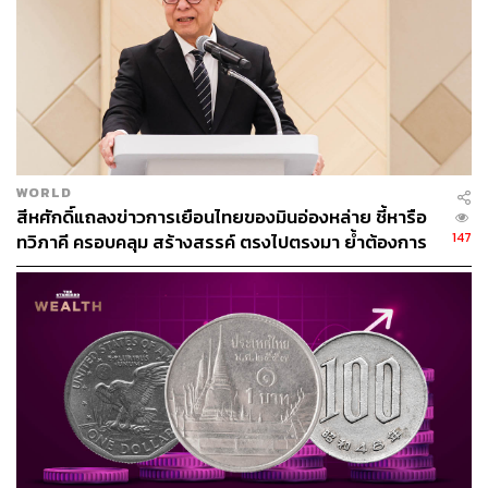
TAGS:
Xi Jinping
ความสัมพันธ์ไทย-จีน
เศรษฐา ทวีสิน
Belt and Road Forum
China
นายกรัฐมนตรี
WORLD
สีหศักดิ์แถลงข่าวการเยือนไทยของมินอ่องหล่าย ชี้หารือ
147
ทวิภาคี ครอบคลุม สร้างสรรค์ ตรงไปตรงมา ย้ำต้องการ
ให้เมียนมากลับสู่อาเซียน
136
ABOUT THE AUTHOR
THE STANDARD TEAM
กองบรรณาธิการ THE STANDARD