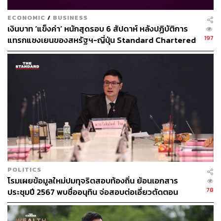
ECONOMIC
/
BUSINESS
เงินบาท ‘แข็งค่า’ หนักสุดรอบ 6 สัปดาห์ หลังปฏิบัติการ
197
แทรกแซงเยนของสหรัฐฯ-ญี่ปุ่น Standard Chartered
เปิดเป้าสิ้นปีนี้จ่อแข็งต่อแตะ 32.50 บาทต่อดอลลาร์
POLITICS
โรมเผยข้อมูลใหม่ปมทุจริตสอบท้องถิ่น ย้อนเอกสาร
78
ประชุมปี 2567 พบชื่ออนุทิน จ่อสอบต่อเอี่ยวตัดตอน
ม.บูรพา หรือไม่