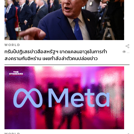
WORLD
ทรัมป์ปฏิเสธข่าวลือสหรัฐฯ ขาดแคลนอาวุธในการทำ
...
สงครามกับอิหร่าน เผยกำลังล่าตัวคนปล่อยข่าว
WORLD