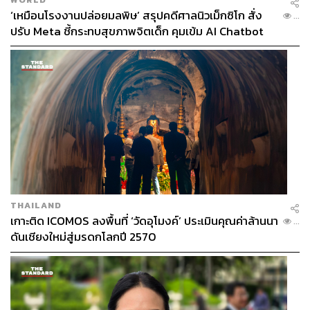
‘เหมือนโรงงานปล่อยมลพิษ’ สรุปคดีศาลนิวเม็กซิโก สั่ง
...
ปรับ Meta ชี้กระทบสุขภาพจิตเด็ก คุมเข้ม AI Chatbot
THAILAND
เกาะติด ICOMOS ลงพื้นที่ ‘วัดอุโมงค์’ ประเมินคุณค่าล้านนา
...
ดันเชียงใหม่สู่มรดกโลกปี 2570