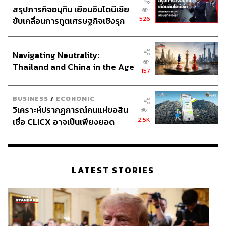
สรุปภารกิจอนุทิน เยือนอินโดนีเซีย
526
ขับเคลื่อนการทูตเศรษฐกิจเชิงรุก
ประกาศหุ้นส่วนยุทธศาสตร์ไทย –
อินโดนีเซีย
Navigating Neutrality:
Thailand and China in the Age
157
of a New Global Order
BUSINESS
/
ECONOMIC
วิเคราะห์ปรากฏการณ์คนแห่ขอสิน
2.5K
เชื่อ CLICX อาจเป็นเพียงยอด
ภูเขาน้ำแข็ง ของปัญหาหนี้ครัว
เรือนไทยที่ถูกซุกไว้
LATEST STORIES