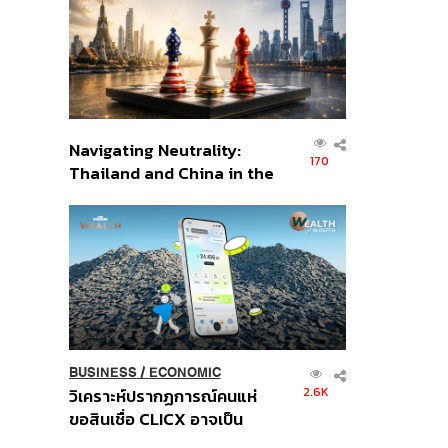
อินโดนีเซีย
Navigating Neutrality:
170
Thailand and China in the
Age of a New Global
Order
BUSINESS
/
ECONOMIC
2.6K
วิเคราะห์ปรากฏการณ์คนแห่
ขอสินเชื่อ CLICX อาจเป็น
เพียงยอดภูเขาน้ำแข็ง ของ