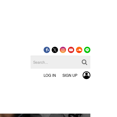
LOG IN
SIGN UP