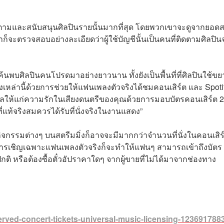
่ติดตามและสนับสนุนศิลปินรายนั้นมากที่สุด โดยพวกเขาจะดูจากยอด
็จะตรวจสอบอย่างละเอียดว่าผู้ใช้บัญชีนั้นเป็นคนที่ติดตามศิลปิน
้ค้นพบศิลปินคนโปรดมาอย่างยาวนาน ทั้งยังเป็นพื้นที่ที่ศิลปินใช้ขย
สิ่งเหล่านี้ด้วยการช่วยให้แฟนเพลงตัวจริงได้ชมคอนเสิร์ต และ Spoti
วัลให้แก่ความรักในเสียงดนตรีของคุณด้วยการมอบบัตรคอนเสิร์ต 2
แท้จริงสมควรได้รับที่นั่งจริงในงานแสดง”
ิจกรรมต่างๆ บนสตรีมมิ่งก็อาจจะมีมากกว่าจำนวนที่นั่งในคอนเสิร
ต่การเชิญเฉพาะแฟนเพลงตัวจริงก็จะทำให้แฟนๆ สามารถเข้าถึงบัตร
ิ หรือต้องซื้อตั๋วอัปราคาใดๆ จากผู้ขายที่ไม่ได้มาจากช่องทาง
served-concert-tickets-universal-music-licensing-1236917883