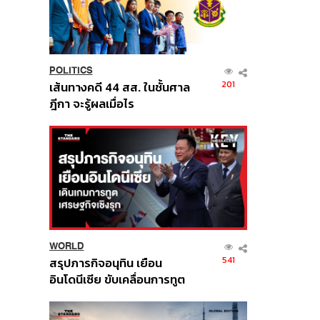
POLITICS
201
เส้นทางคดี 44 สส. ในชั้นศาล
ฎีกา จะรู้ผลเมื่อไร
WORLD
541
สรุปภารกิจอนุทิน เยือน
อินโดนีเซีย ขับเคลื่อนการทูต
เศรษฐกิจเชิงรุก ประกาศหุ้น
ส่วนยุทธศาสตร์ไทย –