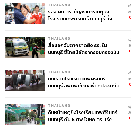
THAILAND
รอง ผบ.ตร. บัญชาการเหตุยิง
0
โรงเรียนเทพศิรินทร์ นนทบุรี สั่ง
ค้นหา 2 รอบยืนยันไร้คนติดค้าง พบ
ศพปู่-ย่าที่บ้านพักผู้ก่อเหตุ
THAILAND
สื่อนอกจับตากราดยิง รร. ใน
0
นนทบุรี ชี้ไทยมีอัตราครอบครองปืน
สูงในระดับต้นของภูมิภาค
THAILAND
นักเรียนโรงเรียนเทพศิรินทร์
0
นนทบุรี อพยพเข้ายังพื้นที่ปลอดภัย
ชั่วคราว หลังเหตุใช้อาวุธปืนภายใน
โรงเรียนคลี่คลาย
THAILAND
คืบหน้าเหตุยิงโรงเรียนเทพศิรินทร์
0
นนทบุรี ดับ 6 ศพ โฆษก ตร. เร่ง
สอบปมขโมยปืนปู่ก่อเหตุ