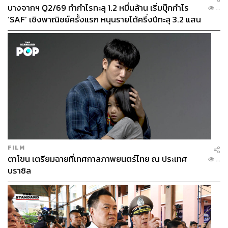
บางจากฯ Q2/69 ทำกำไรทะลุ 1.2 หมื่นล้าน เริ่มบุ๊กกำไร
...
‘SAF’ เชิงพาณิชย์ครั้งแรก หนุนรายได้ครึ่งปีทะลุ 3.2 แสน
ล้าน
FILM
ตาโขน เตรียมฉายที่เทศกาลภาพยนตร์ไทย ณ ประเทศ
...
บราซิล