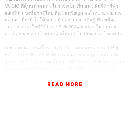
MUSIC ที่คุ้นหน้าคุ้นตา ไม่ว่าจะเป็น ภีม ธนัช ดีกรีนักกีฬา
ฮอกกี้น้ำแข็งทีมชาติไทย ที่คว้าเหรียญมาแล้วหลายรายการ
นอกจากนี้ยังมี โตโต้ ทยวัตน์ และ สกาย พสิษฐ์ ที่เคยมีผล
งานการแสดงในซีรีส์ Love Sick 2024 มาก่อน ในส่วนของ
ทีเจ และ ฟารีส แม้จะเป็นน้องใหม่แต่ก็น่าจับตามองไม่แพ้กัน
เรียกว่าเป็นอีกหนึ่งโปรเจกต์น่าจับตามองแห่งวงการ T-Pop
หลังจากที่ SONRAY MUSIC เคยสร้างปรากฏการณ์ความ
สำเร็จด้วย 2 ศิลปินบอยกรุ๊ปอย่าง BUS และ DICE มาแล้ว อีก
ทั้ง ย้ง ทรงยศ ยังเปิดเผยว่าจะพา 9214KIDS เข้าร่วมงาน
OLYMPOP 2 ที่จะจัดขึ้นในวันที่ 9 พฤษภาคมนี้ เพื่อเรียนรู้
งานอีกด้วย แฟนๆ ต้องรอติดตามกันต่อไปว่า 9214KIDS จะ
READ MORE
สร้างสรรค์ผลงานในรูปแบบใดในอนาคต
ภาพ:
9214KIDS
อ้างอิง:
https://x.com/9214kids/status/2051965208818835
704?s=46&t=RbSMgLIcHi8Vx23L6_SEDQ