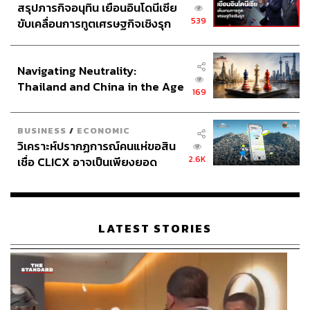
สรุปภารกิจอนุทิน เยือนอินโดนีเซีย
539
ขับเคลื่อนการทูตเศรษฐกิจเชิงรุก
ประกาศหุ้นส่วนยุทธศาสตร์ไทย –
อินโดนีเซีย
Navigating Neutrality:
Thailand and China in the Age
169
of a New Global Order
BUSINESS
/
ECONOMIC
วิเคราะห์ปรากฏการณ์คนแห่ขอสิน
2.6K
เชื่อ CLICX อาจเป็นเพียงยอด
ภูเขาน้ำแข็ง ของปัญหาหนี้ครัว
เรือนไทยที่ถูกซุกไว้
LATEST STORIES