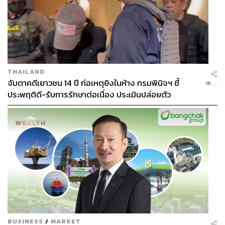
THAILAND
จับตาคดีเยาวชน 14 ปี ก่อเหตุยิงในห้าง กรมพินิจฯ ชี้
...
ประพฤติดี-รับการรักษาต่อเนื่อง ประเมินปล่อยตัว
BUSINESS
/
MARKET