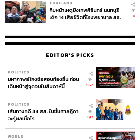
THAILAND
คืบหน้าเหตุยิงเทพศิรินทร์ นนทบุรี
0
เด็ก 14 เสียชีวิตที่โรงพยาบาล สธ.
ยืนยันครูเสียชีวิต 5 ราย เจ็บ 22
ราย
EDITOR'S PICKS
POLITICS
มหากาพย์โกงข้อสอบท้องถิ่น ก่อน
562
เดินหน้าสู่จุดจบในสัปดาห์นี้
POLITICS
เส้นทางคดี 44 สส. ในชั้นศาลฎีกา
197
จะรู้ผลเมื่อไร
WORLD