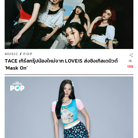
MUSIC
/
POP
TACE เกิร์ลกรุ๊ปน้องใหม่จาก LOVEiS ส่งซิงเกิลเดบิวต์
198
‘Mask On’