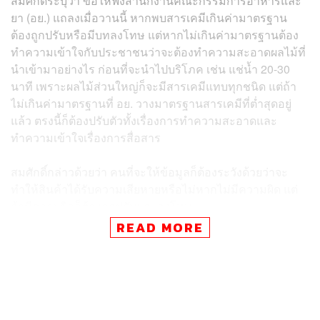
สมศักดิ์ระบุว่า ขอให้ฟังสำนักงานคณะกรรมการอาหารและ
ยา (อย.) แถลงเมื่อวานนี้ หากพบสารเคมีเกินค่ามาตรฐาน
ต้องถูกปรับหรือมีบทลงโทษ แต่หากไม่เกินค่ามาตรฐานต้อง
ทำความเข้าใจกับประชาชนว่าจะต้องทำความสะอาดผลไม้ที่
นำเข้ามาอย่างไร ก่อนที่จะนำไปบริโภค เช่น แช่น้ำ 20-30
นาที เพราะผลไม้ส่วนใหญ่ก็จะมีสารเคมีแทบทุกชนิด แต่ถ้า
ไม่เกินค่ามาตรฐานที่ อย. วางมาตรฐานสารเคมีที่ต่ำสุดอยู่
แล้ว ตรงนี้ก็ต้องปรับตัวทั้งเรื่องการทำความสะอาดและ
ทำความเข้าใจเรื่องการสื่อสาร
สมศักดิ์กล่าวด้วยว่า คนที่จะให้ข้อมูลก็ต้องระวังด้วยว่าจะ
ทำให้สินค้าได้รับความเสียหายหรือไม่หากไม่มีความผิด แต่
ถ้ามีความผิดก็ต้องถูกปรับและลงโทษ
READ MORE
เมื่อสื่อมวลชนถามย้ำว่า การตรวจสารพิษเกินมาตรฐาน แต่
แถลงข่าวว่าสามารถรับประทานได้ สมศักดิ์มองว่า มาตรฐาน
ที่วางเอาไว้เป็นมาตรฐานขั้นต่ำ และบางครั้งผลไม้ต้อง
ทำความสะอาด ซึ่งอยู่ในเงื่อนไขหรือวิสัยที่สามารถรับ
ประทานได้ เพราะฉะนั้นก็ขึ้นอยู่กับชนิดของผลไม้