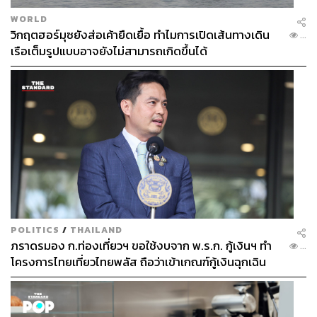
WORLD
วิกฤตฮอร์มุซยังส่อเค้ายืดเยื้อ ทำไมการเปิดเส้นทางเดิน
...
เรือเต็มรูปแบบอาจยังไม่สามารถเกิดขึ้นได้
POLITICS
/
THAILAND
ภราดรมอง ก.ท่องเที่ยวฯ ขอใช้งบจาก พ.ร.ก. กู้เงินฯ ทำ
...
โครงการไทยเที่ยวไทยพลัส ถือว่าเข้าเกณฑ์กู้เงินฉุกเฉิน