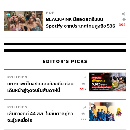
ลง - จีนแห่บุกตลาดเกิดใหม่
POP
BLACKPINK มียอดสตรีมบน
398
Spotify จากประเทศไทยสูงถึง 536
ล้านครั้ง ตลอด 10 ปีที่ผ่านมา
EDITOR'S PICKS
POLITICS
มหากาพย์โกงข้อสอบท้องถิ่น ก่อน
592
เดินหน้าสู่จุดจบในสัปดาห์นี้
POLITICS
เส้นทางคดี 44 สส. ในชั้นศาลฎีกา
222
จะรู้ผลเมื่อไร