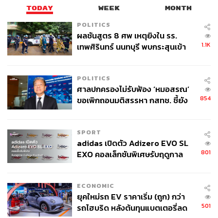
TODAY
WEEK
MONTH
POLITICS
ผลชันสูตร 8 ศพ เหตุยิงใน รร.
1.1K
เทพศิรินทร์ นนทบุรี พบกระสุนเข้า
จุดสำคัญ ‘ศีรษะ-หน้าอก’ ครูถูกยิง
4 นัด จากระยะไกล
POLITICS
ศาลปกครองไม่รับฟ้อง ‘หมอสรณ’
854
ขอเพิกถอนมติสรรหา กสทช. ชี้ยัง
ไม่ใช่ผู้เดือดร้อนเสียหาย
SPORT
adidas เปิดตัว Adizero EVO SL
801
EXO คอลเล็กชันพิเศษรับฤดูกาล
College Football
ECONOMIC
ยุคใหม่รถ EV ราคาเริ่ม (ถูก) กว่า
501
รถไฮบริด หลังต้นทุนแบตเตอรี่ลด