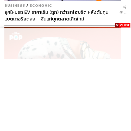
BUSINESS
/
ECONOMIC
ยุคใหม่รถ EV ราคาเริ่ม (ถูก) กว่ารถไฮบริด หลังต้นทุน
...
แบตเตอรี่ลดลง – จีนแห่บุกตลาดเกิดใหม่
FASHION
CELINE INFINITE POSSIBILITIES: SILK แคมเปญผ้าพัน
...
คอไหมชิ้นคลาสสิก