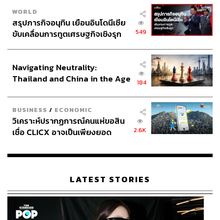
WORLD
สรุปภารกิจอนุทิน เยือนอินโดนีเซีย
549
ขับเคลื่อนการทูตเศรษฐกิจเชิงรุก
ประกาศหุ้นส่วนยุทธศาสตร์ไทย –
อินโดนีเซีย
Navigating Neutrality:
Thailand and China in the Age
184
of a New Global Order
BUSINESS
/
ECONOMIC
วิเคราะห์ปรากฏการณ์คนแห่ขอสิน
2.6K
เชื่อ CLICX อาจเป็นเพียงยอด
ภูเขาน้ำแข็ง ของปัญหาหนี้ครัว
เรือนไทยที่ถูกซุกไว้
LATEST STORIES