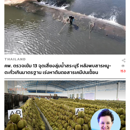
THAILAND
คพ. ตรวจเข้ม 13 จุดเสี่ยงลุ่มน้ำสระบุรี หลังพบสารหนู-
153
ตะกั่วเกินมาตรฐาน เร่งหาต้นตอสารเคมีปนเปื้อน