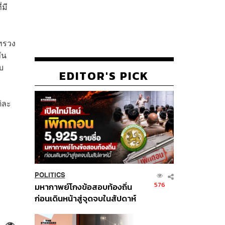
่มี
ะทรวง
ัน
บ
EDITOR'S PICK
่ละ
POLITICS
576
มหากาพย์โกงข้อสอบท้องถิ่น
ก่อนเดินหน้าสู่จุดจบในสัปดาห์
นี้