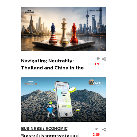
เศรษฐกิจเชิงรุก ประกาศหุ้น
ส่วนยุทธศาสตร์ไทย –
อินโดนีเซีย
Navigating Neutrality:
176
Thailand and China in the
Age of a New Global
Order
BUSINESS
/
ECONOMIC
2.6K
วิเคราะห์ปรากฏการณ์คนแห่