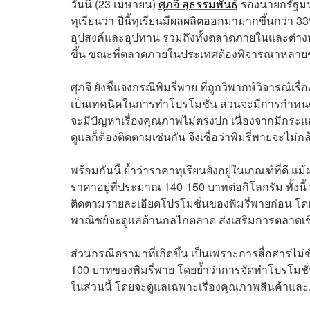
วันนี้ (23 เมษายน)
ศุภจี สุธรรมพันธุ์
รองนายกรัฐมน
ทุเรียนว่า ปีนี้ทุเรียนมีผลผลิตออกมามากขึ้นกว่า
อุปสงค์และอุปทาน รวมถึงทั้งตลาดภายในและต่า
ขึ้น ขณะที่ตลาดภายในประเทศต้องพิจารณาหลาย
ศุภจี ยังชี้แจงกรณีพิมรี่พาย ที่ถูกวิพากษ์วิจารณ์
เป็นเทคนิคในการทำโปรโมชั่น ส่วนจะมีการกำหนดเ
จะมีปัญหาเรื่องคุณภาพไม่ตรงปก เนื่องจากมีก
ดูแลก็ต้องติดตามเช่นกัน จึงเชื่อว่าพิมรี่พายจะไม
พร้อมกันนี้ ย้ำว่าราคาทุเรียนยังอยู่ในเกณฑ์ที่ดี
ราคาอยู่ที่ประมาณ 140-150 บาทต่อกิโลกรัม ทั้งน
ติดตามรายละเอียดโปรโมชั่นของพิมรี่พายก่อน โดย
พาณิชย์จะดูแลด้านกลไกตลาด ส่งเสริมการตลาดเชิง
ส่วนกรณีดรามาที่เกิดขึ้น เป็นเพราะการสื่อสารไม่ช
100 บาทของพิมรี่พาย โดยย้ำว่าการจัดทำโปรโมชั่น
ในส่วนนี้ โดยจะดูแลเฉพาะเรื่องคุณภาพสินค้าแล