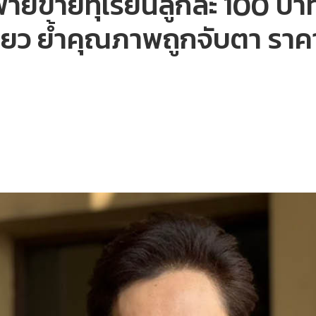
พายขายทุเรียนลูกละ 100 บาท
ี่ยว ย้ำคุณภาพถูกจับตา รา