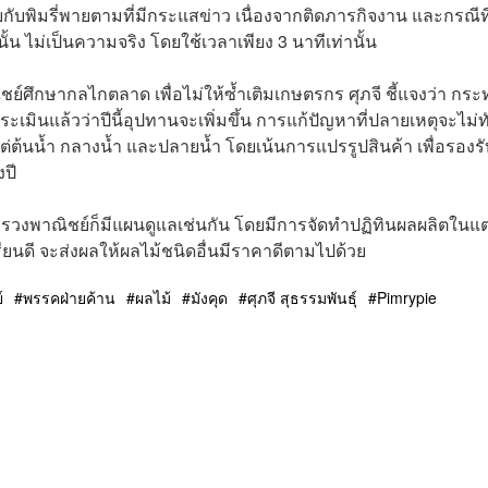
ายกับพิมรี่พายตามที่มีกระแสข่าว เนื่องจากติดภารกิจงาน และกรณีที
้น ไม่เป็นความจริง โดยใช้เวลาเพียง 3 นาทีเท่านั้น
์ศึกษากลไกตลาด เพื่อไม่ให้ซ้ำเติมเกษตรกร ศุภจี ชี้แจงว่า กร
ระเมินแล้วว่าปีนี้อุปทานจะเพิ่มขึ้น การแก้ปัญหาที่ปลายเหตุจะไม่ท
งแต่ต้นน้ำ กลางน้ำ และปลายน้ำ โดยเน้นการแปรรูปสินค้า เพื่อรองรั
ปี
ะทรวงพาณิชย์ก็มีแผนดูแลเช่นกัน โดยมีการจัดทำปฏิทินผลผลิตในแต
รียนดี จะส่งผลให้ผลไม้ชนิดอื่นมีราคาดีตามไปด้วย
์
พรรคฝ่ายค้าน
ผลไม้
มังคุด
ศุภจี สุธรรมพันธุ์
Pimrypie