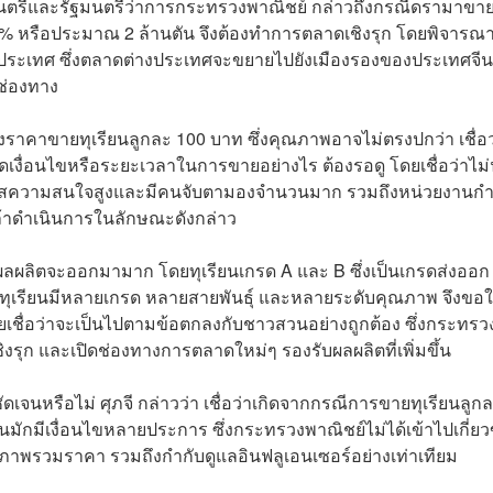
ตรีและรัฐมนตรีว่าการกระทรวงพาณิชย์ กล่าวถึงกรณีดรามาขา
 33% หรือประมาณ 2 ล้านตัน จึงต้องทำการตลาดเชิงรุก โดยพิจารณาท
งประเทศ ซึ่งตลาดต่างประเทศจะขยายไปยังเมืองรองของประเทศจี
ช่องทาง
เรื่องราคาขายทุเรียนลูกละ 100 บาท ซึ่งคุณภาพอาจไม่ตรงปกว่า เชื่อว
งื่อนไขหรือระยะเวลาในการขายอย่างไร ต้องรอดู โดยเชื่อว่าไม่
ระแสความสนใจสูงและมีคนจับตามองจำนวนมาก รวมถึงหน่วยงานกำ
่กล้าดำเนินการในลักษณะดังกล่าว
 แม้ผลผลิตจะออกมามาก โดยทุเรียนเกรด A และ B ซึ่งเป็นเกรดส่งออก 
ี้ ทุเรียนมีหลายเกรด หลายสายพันธุ์ และหลายระดับคุณภาพ จึงขอใ
เชื่อว่าจะเป็นไปตามข้อตกลงกับชาวสวนอย่างถูกต้อง ซึ่งกระทรว
รุก และเปิดช่องทางการตลาดใหม่ๆ รองรับผลผลิตที่เพิ่มขึ้น
ัดเจนหรือไม่ ศุภจี กล่าวว่า เชื่อว่าเกิดจากกรณีการขายทุเรียนลูก
มักมีเงื่อนไขหลายประการ ซึ่งกระทรวงพาณิชย์ไม่ได้เข้าไปเกี่ยว
ะภาพรวมราคา รวมถึงกำกับดูแลอินฟลูเอนเซอร์อย่างเท่าเทียม