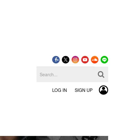
LOG IN
SIGN UP