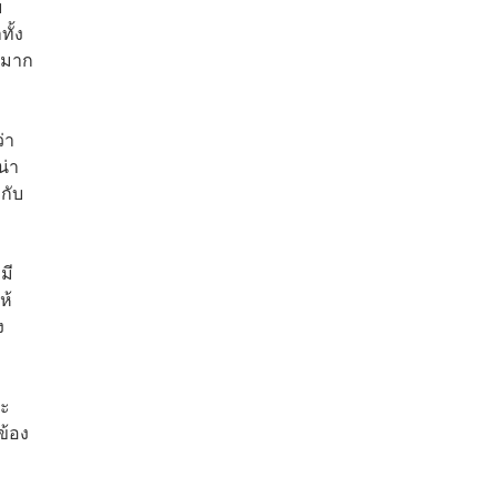
ย
ั้ง
นมาก
่า
น่า
กับ
มี
ห้
ง
ละ
ข้อง