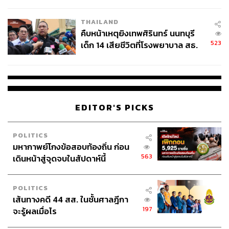
สอบปมขโมยปืนปู่ก่อเหตุ
THAILAND
คืบหน้าเหตุยิงเทพศิรินทร์ นนทบุรี
523
เด็ก 14 เสียชีวิตที่โรงพยาบาล สธ.
ยืนยันครูเสียชีวิต 5 ราย เจ็บ 22
ราย
EDITOR'S PICKS
POLITICS
มหากาพย์โกงข้อสอบท้องถิ่น ก่อน
563
เดินหน้าสู่จุดจบในสัปดาห์นี้
POLITICS
เส้นทางคดี 44 สส. ในชั้นศาลฎีกา
197
จะรู้ผลเมื่อไร