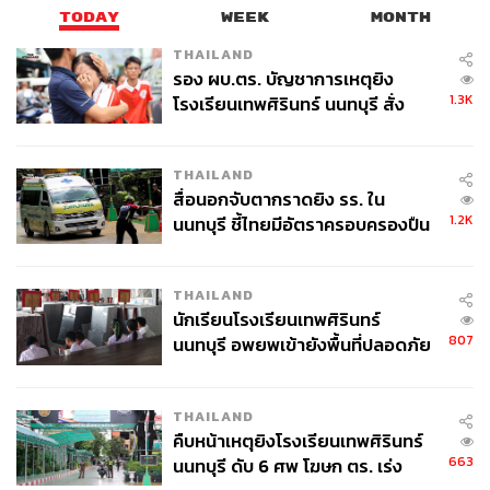
TODAY
WEEK
MONTH
THAILAND
รอง ผบ.ตร. บัญชาการเหตุยิง
1.3K
โรงเรียนเทพศิรินทร์ นนทบุรี สั่ง
ค้นหา 2 รอบยืนยันไร้คนติดค้าง พบ
ศพปู่-ย่าที่บ้านพักผู้ก่อเหตุ
THAILAND
สื่อนอกจับตากราดยิง รร. ใน
1.2K
นนทบุรี ชี้ไทยมีอัตราครอบครองปืน
สูงในระดับต้นของภูมิภาค
THAILAND
นักเรียนโรงเรียนเทพศิรินทร์
807
นนทบุรี อพยพเข้ายังพื้นที่ปลอดภัย
ชั่วคราว หลังเหตุใช้อาวุธปืนภายใน
โรงเรียนคลี่คลาย
THAILAND
คืบหน้าเหตุยิงโรงเรียนเทพศิรินทร์
663
นนทบุรี ดับ 6 ศพ โฆษก ตร. เร่ง