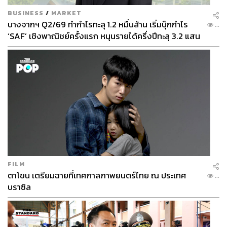
BUSINESS
/
MARKET
บางจากฯ Q2/69 ทำกำไรทะลุ 1.2 หมื่นล้าน เริ่มบุ๊กกำไร
...
‘SAF’ เชิงพาณิชย์ครั้งแรก หนุนรายได้ครึ่งปีทะลุ 3.2 แสน
ล้าน
FILM
ตาโขน เตรียมฉายที่เทศกาลภาพยนตร์ไทย ณ ประเทศ
...
บราซิล