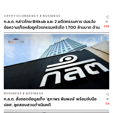
ศนิชา ละครพล
THE STANDARD WEALTH Editor
CRYPTOCURRENCY
/
BUSINESS
ก.ล.ต. กล่าวโทษ Bitkub และ 2 อดีตกรรมการ ปมแจ้ง
543
ข้อความเท็จหลังถูกโจรกรรมคริปโต 1,700 ล้านบาท ด้าน
บริษัทแจงตัดสินใจปิดข่าวเพื่อสกัดการแห่ถอนสินทรัพย์
BUSINESS
/
BUSINESS
ก.ล.ต. สั่งถอดข้อมูลเท็จ ‘สุภาพร พิมพงษ์’ พร้อมจับมือ
114
ปอศ. ลุยสอบสวนดำเนินคดี