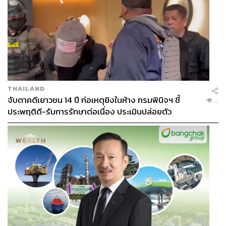
THAILAND
จับตาคดีเยาวชน 14 ปี ก่อเหตุยิงในห้าง กรมพินิจฯ ชี้
...
ประพฤติดี-รับการรักษาต่อเนื่อง ประเมินปล่อยตัว