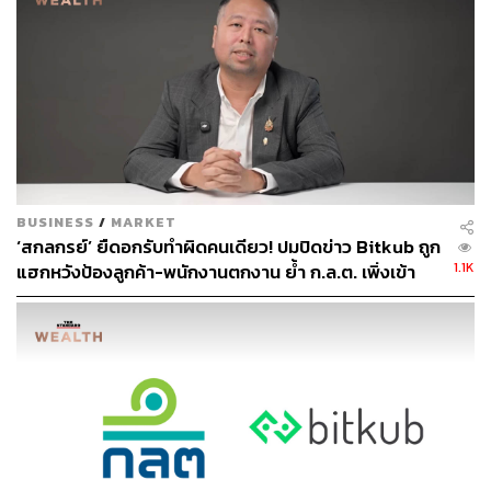
TAGS:
ตลาดหุ้นไทย
หุ้นไทย
หุ้น EA
สำนักงานคณะกรรมการกำกับหลักทรัพย์และ
ตลาดหลักทรัพย์ (ก.ล.ต.)
สมโภชน์ อาหุนัย
บริษัท พลังงานบริสุทธิ์ จำกัด (มหาชน)
อมร ทรัพย์ทวีกุล
BUSINESS
/
MARKET
‘สกลกรย์’ ยืดอกรับทำผิดคนเดียว! ปมปิดข่าว Bitkub ถูก
1.1K
แฮกหวังป้องลูกค้า-พนักงานตกงาน ย้ำ ก.ล.ต. เพิ่งเข้า
ตรวจ เมื่อปี 68
505
ABOUT THE AUTHOR