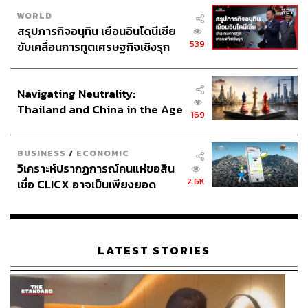
WORLD
สรุปภารกิจอนุทิน เยือนอินโดนีเซีย
539
ขับเคลื่อนการทูตเศรษฐกิจเชิงรุก
ประกาศหุ้นส่วนยุทธศาสตร์ไทย –
อินโดนีเซีย
Navigating Neutrality:
Thailand and China in the Age
169
of a New Global Order
BUSINESS
/
ECONOMIC
วิเคราะห์ปรากฏการณ์คนแห่ขอสิน
2.6K
เชื่อ CLICX อาจเป็นเพียงยอด
ภูเขาน้ำแข็ง ของปัญหาหนี้ครัว
เรือนไทยที่ถูกซุกไว้
LATEST STORIES