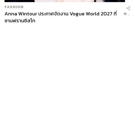
FASHION
Anna Wintour ประกาศจัดงาน Vogue World 2027 ที่
...
ซานฟรานซิสโก
News
Wealth
Pop
Podcast
Video
Now
Opinion
Careers
Events
Privacy
About
Contact
Policy
FOR
ADVERTISING
MEMBERSHIP