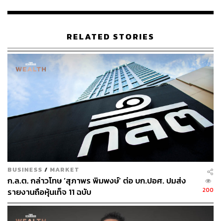
เทคนิคของโครงการยังให้ความเห็นว่า ค่าก่อสร้างของ
โครงการเหมาะสมเมื่อเทียบกับโครงการอื่นๆ ในช่วงเวลานั้น
อย่างที่เห็นประจักษ์แล้วว่า ต้นทุนการก่อสร้างโครงการ
บริษัทเมื่อเปรียบเทียบกับค่าก่อสร้างของโครงการลักษณะ
RELATED STORIES
คล้ายกันของบริษัทอื่นๆ ที่อยู่ในตลาดหลักทรัพย์ในช่วงเวลา
เดียวกัน โครงการของ EA ก็มีต้นทุนที่ต่ำที่สุด และมี
ประสิทธิภาพในการทำกำไรสูงสุด จนทำให้เกิดผลตอบแทน
จากการลงทุน (IRR) สูงสุด
อย่างไรก็ตาม ตามที่สำนักงานคณะกรรมการกำกับหลัก
ทรัพย์และตลาดหลักทรัพย์ (ก.ล.ต.) กล่าวโทษมานั้น เป็นจุด
เริ่มต้นของกระบวนการบังคับใช้กฎหมาย ยังไม่ได้ถือว่าขณะ
นี้สมโภชน์และอมรเป็นบุคคลผู้กระทำผิด และพร้อมให้ความ
ร่วมมือเพื่อพิสูจน์ความจริงให้เป็นที่ประจักษ์ต่อไป
BUSINESS
/
MARKET
ก.ล.ต. กล่าวโทษ ‘สุภาพร พิมพงษ์’ ต่อ บก.ปอศ. ปมส่ง
สามารถติดตาม THE STANDARD WEALTH
200
รายงานถือหุ้นเท็จ 11 ฉบับ
ผ่านแอปพลิเคชันต่างๆ ที่คุณสะดวกหรือใช้งานอยู่แล้วได้เลย