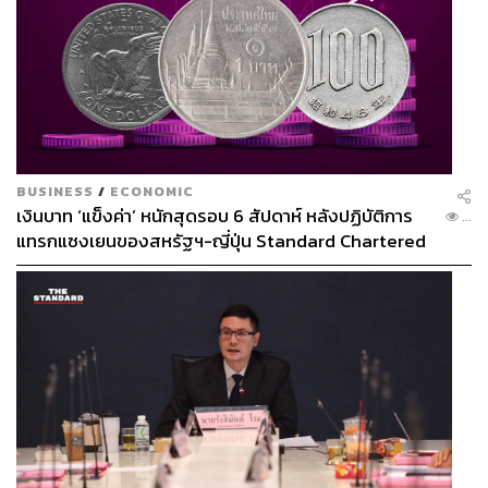
BUSINESS
/
ECONOMIC
เงินบาท ‘แข็งค่า’ หนักสุดรอบ 6 สัปดาห์ หลังปฏิบัติการ
...
แทรกแซงเยนของสหรัฐฯ-ญี่ปุ่น Standard Chartered
เปิดเป้าสิ้นปีนี้จ่อแข็งต่อแตะ 32.50 บาทต่อดอลลาร์