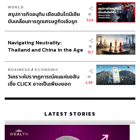
WORLD
สรุปภารกิจอนุทิน เยือนอินโดนีเซีย
524
ขับเคลื่อนการทูตเศรษฐกิจเชิงรุก
ประกาศหุ้นส่วนยุทธศาสตร์ไทย –
อินโดนีเซีย
Navigating Neutrality:
Thailand and China in the Age
157
of a New Global Order
BUSINESS
/
ECONOMIC
วิเคราะห์ปรากฏการณ์คนแห่ขอสิน
2.5K
เชื่อ CLICX อาจเป็นเพียงยอด
ภูเขาน้ำแข็ง ของปัญหาหนี้ครัว
เรือนไทยที่ถูกซุกไว้
LATEST STORIES