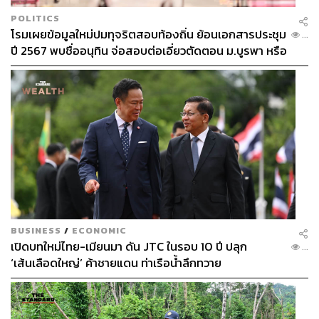
POLITICS
โรมเผยข้อมูลใหม่ปมทุจริตสอบท้องถิ่น ย้อนเอกสารประชุม
...
ปี 2567 พบชื่ออนุทิน จ่อสอบต่อเอี่ยวตัดตอน ม.บูรพา หรือ
ไม่
BUSINESS
/
ECONOMIC
เปิดบทใหม่ไทย-เมียนมา ดัน JTC ในรอบ 10 ปี ปลุก
...
‘เส้นเลือดใหญ่’ ค้าชายแดน ท่าเรือน้ำลึกทวาย