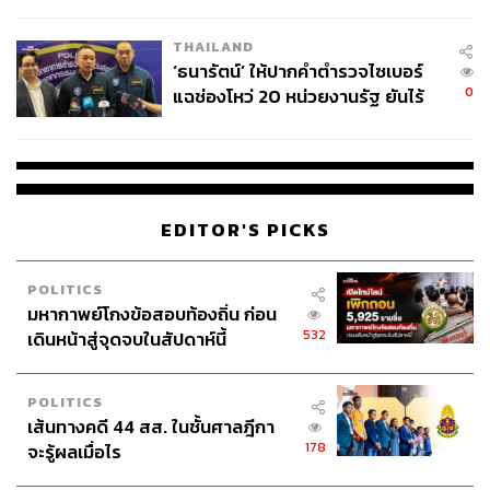
ชีวิต
1.0K
THAILAND
‘ธนารัตน์’ ให้ปากคำตำรวจไซเบอร์
0
แฉช่องโหว่ 20 หน่วยงานรัฐ ยันไร้
ABOUT THE AUTHOR
นัยทางการเมือง
ศนิชา ละครพล
THE STANDARD WEALTH Editor
EDITOR'S PICKS
POLITICS
มหากาพย์โกงข้อสอบท้องถิ่น ก่อน
532
เดินหน้าสู่จุดจบในสัปดาห์นี้
POLITICS
เส้นทางคดี 44 สส. ในชั้นศาลฎีกา
178
จะรู้ผลเมื่อไร