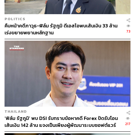
ตามมาตรา 313 คือ ระวางโทษจำคุก 5-10 ปี และปรับเงิน 2
เท่าของราคาทรัพย์สินหรือประโยชน์ที่บุคคลดังกล่าวได้
กระทำการฝ่าฝืน
POLITICS
คืบหน้าคดีภาวุธ-ฟิล์ม รัฐภูมิ ดีเอสไอพบเส้นเงิน 33 ล้าน
กรณีผู้กระทำผิดเป็นผู้สนับสนุนมีโทษตามมาตรา 311 ตาม
73
เร่งขยายพยานหลักฐาน
ความในมาตรา 315 ไม่ต้องรับโทษตามมาตรา 313
เนื่องจากไม่ได้เป็นกรรมการ/ผู้บริหารในบริษัทจดทะเบียน
ตาม พ.ร.บ.หลักทรัพย์ฯ
6. ก.ล.ต. ได้รับเบาะแสการกระทำผิด หรือมีจุดเริ่มต้น
ของการดำเนินการจากที่ใด
คำตอบ:
ก.ล.ต. ได้รับเรื่องร้องเรียนว่า EA อาจมีการทุจริต
ผ่านบริษัทย่อยในโครงการก่อสร้างโรงไฟฟ้า 2 แห่ง พร้อมส่ง
THAILAND
หลักฐานที่เกี่ยวข้องบางส่วน จึงได้ตรวจสอบหาความจริงและ
‘ฟิล์ม รัฐภูมิ’ พบ DSI รับทราบข้อหาคดี Forex ปัดรับโอน
ความถูกต้องว่าเป็นไปตามข้อร้องเรียนหรือไม่ ซึ่งได้ทำการ
217
เส้นเงิน 142 ล้าน แจงเป็นเพียงผู้พัฒนาระบบซอฟต์แวร์
ตรวจสอบข้อมูลผ่านหน่วยงาน ก.ล.ต. หลายประเทศ พบว่า
บุคคลทั้งสามกระทำผิดจริง จึงได้กล่าวโทษ