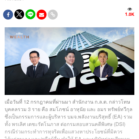
1.0K
เมื่อวันที่ 12 กรกฎาคมที่ผ่านมา สำนักงาน ก.ล.ต. กล่าวโทษ
บุคคลรวม 3 ราย คือ สมโภชน์ อาหุนัย และ อมร ทรัพย์ทวีกุล
ซึ่งเป็นกรรมการและผู้บริหาร บมจ.พลังงานบริสุทธิ์ (EA) รวม
ทั้ง พรเลิศ เตชะรัตโนภาส ต่อกรมสอบสวนคดีพิเศษ (DSI)
กรณีร่วมกระทำการทุจริตเพื่อแสวงหาประโยชน์ที่มิควร
ได้แก่ตนเอง และ/หรือผู้อื่น ทำให้ EA และบริษัทย่อยเสียหาย