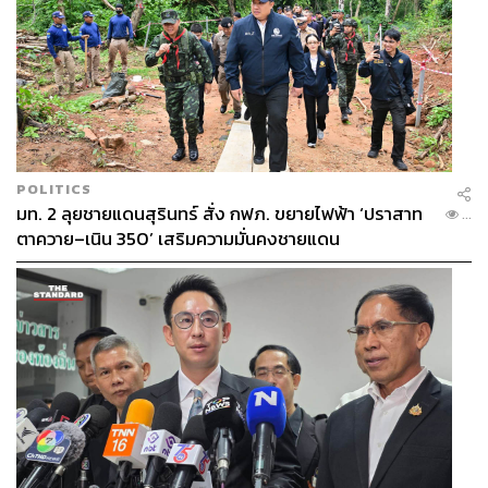
POLITICS
มท. 2 ลุยชายแดนสุรินทร์ สั่ง กฟภ. ขยายไฟฟ้า ‘ปราสาท
...
ตาควาย–เนิน 350’ เสริมความมั่นคงชายแดน