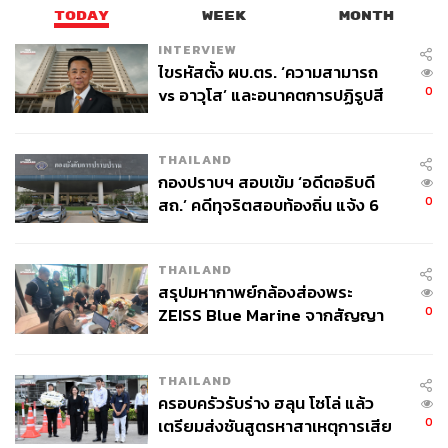
โทษแล้ว
TODAY
WEEK
MONTH
INTERVIEW
ไขรหัสตั้ง ผบ.ตร. ‘ความสามารถ
สามารถติดตาม THE STANDARD WEALTH
0
vs อาวุโส’ และอนาคตการปฏิรูปสี
ผ่านแอปพลิเคชันต่างๆ ที่คุณสะดวกหรือใช้งานอยู่แล้วได้เลย
กากี กับ พล.ต.อ. เอก อังสนานนท์
THAILAND
กองปราบฯ สอบเข้ม ‘อดีตอธิบดี
0
สถ.’ คดีทุจริตสอบท้องถิ่น แจ้ง 6
ข้อหาหนัก จ่อชง ป.ป.ช. 12 ส.ค. นี้
TAGS:
สมโภชน์ อาหุนัย
บริษัท พลังงานบริสุทธิ์ จำกัด (มหาชน)
กรมสอบสวนคดีพิเศษ (DSI)
อมร ทรัพย์ทวีกุล
THAILAND
สำนักงานป้องกันและปราบปรามการฟอกเงิน (ปปง.)
สรุปมหากาพย์กล้องส่องพระ
0
ZEISS Blue Marine จากสัญญา
ผลิต 8.3 ล้าน สู่ข้อพิพาท ‘มา
เวลล์ฯ’ ฟ้อง ‘โทน บางแค’ ผิดนัด
THAILAND
จ่ายหนี้-แอบระบุแบรนด์
ครอบครัวรับร่าง ฮลุน โซโล่ แล้ว
0
เตรียมส่งชันสูตรหาสาเหตุการเสีย