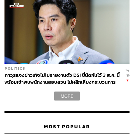
7. หลังจากที่ ก.ล.ต. กล่าวโทษแล้ว มีกระบวนการ
อย่างไรต่อไป
คำตอบ:
หลังจาก ก.ล.ต. กล่าวโทษผู้กระทำผิดต่อพนักงาน
สอบสวน พนักงานสอบสวนจะสืบสวนสอบสวนรวบรวมข้อ
เท็จจริงและพยานหลักฐาน และเสนอความเห็นเกี่ยวกับคดีไป
ยังพนักงานอัยการ และพนักงานอัยการจะพิจารณาความ
POLITICS
สมบูรณ์ครบถ้วนของสำนวนการสอบสวนของพนักงาน
ภาวุธแจงข่าวเท็จไม่ไปรายงานตัว DSI ชี้นัดกันไว้ 3 ส.ค. นี้
สอบสวน ก่อนมีความเห็นสั่งฟ้องหรือสั่งไม่ฟ้องผู้ต้องหาตาม
71
พร้อมเข้าพบพนักงานสอบสวน ไม่หลีกเลี่ยงกระบวนการ
สำนวนการสอบสวนดังกล่าว และในคดีที่พนักงานอัยการได้
ยุติธรรม
ยื่นฟ้องผู้ต้องหาเป็นจำเลยแล้ว ศาลยุติธรรมจะเป็นผู้พิจารณา
MORE
และพิพากษาต่อไป
ทั้งนี้ ก.ล.ต. จะติดตามความคืบหน้าในการดำเนินคดีและร่วม
มือกับหน่วยงานที่เกี่ยวข้องอย่างเต็มที่ เพื่อสนับสนุนการ
MOST POPULAR
บังคับใช้กฎหมายในกระบวนการภายหลัง ก.ล.ต. ได้กล่าว