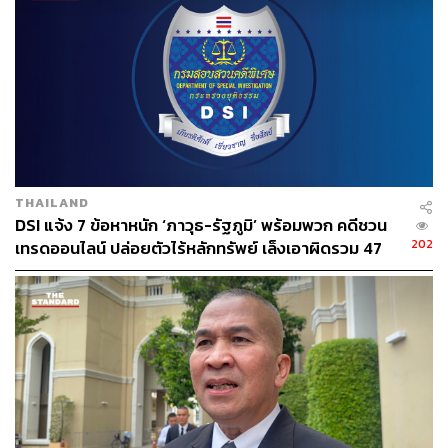
ทะเบียน/บริษัทหลักทรัพย์ หรือไม่
คำตอบ:
การถูกกล่าวโทษข้างต้นมีผลให้ผู้ถูกกล่าวโทษเข้า
ข่ายมีลักษณะขาดความน่าไว้วางใจในการเป็นกรรมการ
และผู้บริหารของบริษัทที่ออกหลักทรัพย์และบริษัทจดทะเบียน
จึงไม่สามารถเป็นกรรมการและผู้บริหารของบริษัทที่มีหลัก
ทรัพย์จดทะเบียนนับตั้งแต่วันที่ถูกกล่าวโทษ ไปจนตลอดระยะ
เวลาที่ถูกกล่าวโทษดำเนินคดี ตามประกาศคณะกรรมการ
THAILAND
ก.ล.ต. ที่ กจ. 3/2560 เรื่อง การกำหนดลักษณะขาดความน่า
DSI แจ้ง 7 ข้อหาหนัก ‘ภาวุธ-รัฐภูมิ’ พร้อมพวก คดีชวน
ไว้วางใจของกรรมการและผู้บริหารของบริษัท
https://publis
202
เทรดออนไลน์ ปล่อยตัวไร้หลักทรัพย์ เล็งเอาผิดรวม 47
h.sec.or.th/nrs/7200s.pdf
ราย
5. โทษสูงสุดตามกฎหมายในกรณีนี้มีอะไรบ้าง ในความ
ผิดแต่ละมาตรา
คำตอบ:
กรณีผู้กระทำผิดเป็นกรรมการ/ผู้บริหารในบริษัทจด
ทะเบียนที่มีหลักทรัพย์จดทะเบียนในตลาดหลักทรัพย์ มีโทษ