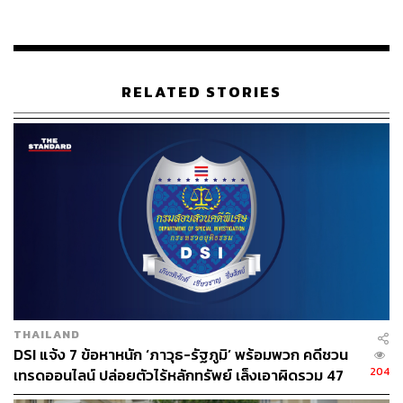
แต่กรณี ก.ล.ต.จึงกล่าวโทษบุคคลทั้ง 3 รายต่อ DSI เพื่อ
พิจารณาดำเนินการตามกฎหมายต่อไป พร้อมได้ส่งเรื่องต่อ
ไปยังสำนักงานป้องกันและปราบปรามการฟอกเงิน (ปปง.)
RELATED STORIES
พร้อมกันนี้ ก.ล.ต.ยังแจ้งการดำเนินคดีตาม พ.ร.บ.หลัก
ทรัพย์ฯ ข้างต้นต่อ ปปง. อันเป็นความผิดมูลฐานตามพระราช
บัญญัติป้องกันและปราบปรามการฟอกเงิน พ.ศ. 2542 และที่
แก้ไขเพิ่มเติม
อนึ่ง การกล่าวโทษของ ก.ล.ต.เป็นเพียงจุดเริ่มต้นของ
กระบวนการบังคับใช้กฎหมายทางอาญาเท่านั้น ภายใต้
กระบวนการนี้ การพิจารณาวินิจฉัยว่าบุคคลใดเป็นผู้กระทำ
ผิดกฎหมายเป็นขั้นตอนในอำนาจการสอบสวนของพนักงาน
สอบสวน การสั่งฟ้องคดีของพนักงานอัยการ ตลอดจนดุลพินิจ
ของศาลยุติธรรม ตามลำดับ ทั้งนี้ ก.ล.ต.จะติดตามความคืบ
THAILAND
หน้าในการดำเนินคดีต่อไป และจะร่วมมือกับหน่วยงานที่
DSI แจ้ง 7 ข้อหาหนัก ‘ภาวุธ-รัฐภูมิ’ พร้อมพวก คดีชวน
เกี่ยวข้องอย่างเต็มที่ เพื่อสนับสนุนการบังคับใช้กฎหมายตาม
204
เทรดออนไลน์ ปล่อยตัวไร้หลักทรัพย์ เล็งเอาผิดรวม 47
พ.ร.บ.หลักทรัพย์ฯ ในกระบวนการภายหลัง ก.ล.ต.ได้กล่าว
ราย
โทษแล้ว