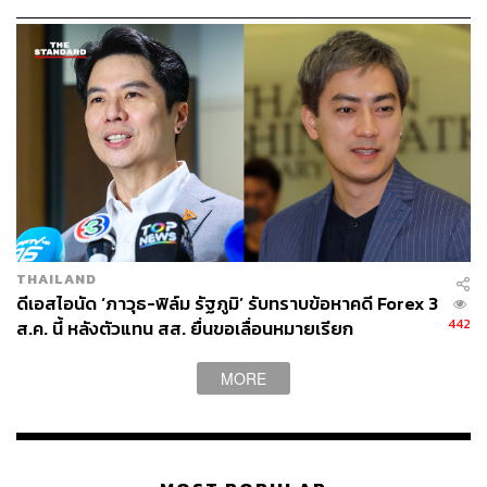
ยุติธรรม
THAILAND
ดีเอสไอนัด ‘ภาวุธ-ฟิล์ม รัฐภูมิ’ รับทราบข้อหาคดี Forex 3
442
ส.ค. นี้ หลังตัวแทน สส. ยื่นขอเลื่อนหมายเรียก
MORE