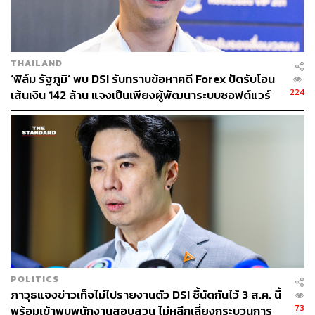
TAGS:
สมโภชน์ อาหุนัย
ปปง.
กรมสอบสวนคดีพิเศษ (DSI)
อมร ทรัพย์ทวีกุล
สำนักงานคณะกรรมการกำกับหลักทรัพย์และ
ตลาดหลักทรัพย์ (ก.ล.ต.)
พรเลิศ เตชะรัตโนภาส
THAILAND
‘ฟิล์ม รัฐภูมิ’ พบ DSI รับทราบข้อหาคดี Forex ปัดรับโอน
224
เส้นเงิน 142 ล้าน แจงเป็นเพียงผู้พัฒนาระบบซอฟต์แวร์
888
ABOUT THE AUTHOR
ประลองยุทธ ผงงอย
THE STANDARD WEALTH Feature Editor
POLITICS
ภาวุธแจงข่าวเท็จไม่ไปรายงานตัว DSI ชี้นัดกันไว้ 3 ส.ค. นี้
73
พร้อมเข้าพบพนักงานสอบสวน ไม่หลีกเลี่ยงกระบวนการ