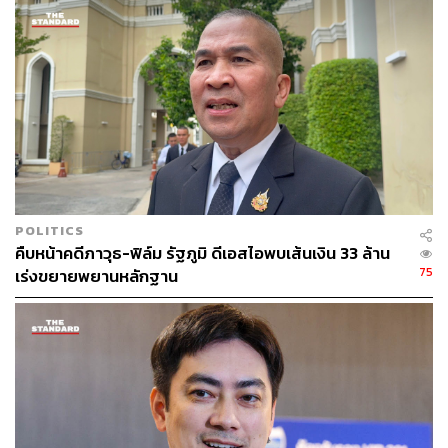
ทั้งนี้ เนื่องจากเป็นธุรกรรมที่เกิดขึ้นในต่างประเทศ ในการ
รวบรวมเอกสารหลักฐานในคดีดังกล่าว ก.ล.ต.ได้ประสาน
ความร่วมมือและได้รับความช่วยเหลือจากหน่วยงานกำกับ
ดูแลของต่างประเทศหลายแห่ง
ด้านการเคลื่อนไหวของราคาหุ้น EAวันนี้ (12 กรกฎาคม) ปิด
การซื้อ-ขายที่ 13.10 บาท ลดลง 0.50 บาท หรือ 3.68% เปรียบ
เทียบจากราคาปิดวันก่อนหน้า โดยระหว่างขึ้นแตะจุดสูงสุดที่
POLITICS
13.80 บาท ส่วนราคาต่ำสุดลดลงไปแตะจุดต่ำสุดที่ 13 บาท
คืบหน้าคดีภาวุธ-ฟิล์ม รัฐภูมิ ดีเอสไอพบเส้นเงิน 33 ล้าน
75
เร่งขยายพยานหลักฐาน
สามารถติดตาม THE STANDARD WEALTH
ผ่านแอปพลิเคชันต่างๆ ที่คุณสะดวกหรือใช้งานอยู่แล้วได้เลย