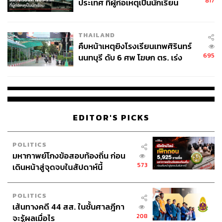
817
ประเทศ ที่ผู้ก่อเหตุเป็นนักเรียน
THAILAND
คืบหน้าเหตุยิงโรงเรียนเทพศิรินทร์
695
นนทบุรี ดับ 6 ศพ โฆษก ตร. เร่ง
สอบปมขโมยปืนปู่ก่อเหตุ
EDITOR'S PICKS
POLITICS
มหากาพย์โกงข้อสอบท้องถิ่น ก่อน
573
เดินหน้าสู่จุดจบในสัปดาห์นี้
POLITICS
เส้นทางคดี 44 สส. ในชั้นศาลฎีกา
208
จะรู้ผลเมื่อไร