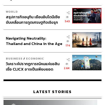
WORLD
สรุปภารกิจอนุทิน เยือนอินโดนีเซีย
543
ขับเคลื่อนการทูตเศรษฐกิจเชิงรุก
ประกาศหุ้นส่วนยุทธศาสตร์ไทย –
อินโดนีเซีย
Navigating Neutrality:
Thailand and China in the Age
174
of a New Global Order
BUSINESS
/
ECONOMIC
วิเคราะห์ปรากฏการณ์คนแห่ขอสิน
2.6K
เชื่อ CLICX อาจเป็นเพียงยอด
ภูเขาน้ำแข็ง ของปัญหาหนี้ครัว
เรือนไทยที่ถูกซุกไว้
LATEST STORIES