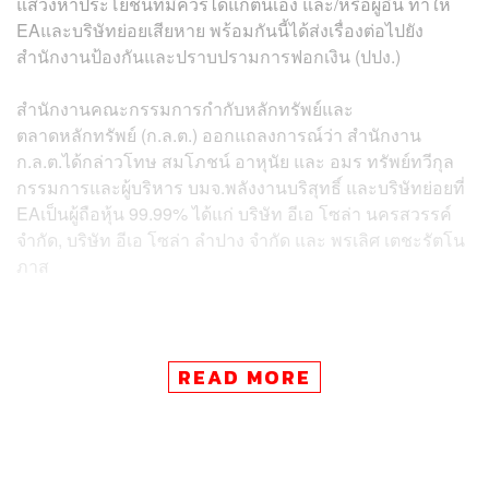
แสวงหาประโยชน์ที่มิควรได้แก่ตนเอง และ/หรือผู้อื่น ทำให้
EAและบริษัทย่อยเสียหาย พร้อมกันนี้ได้ส่งเรื่องต่อไปยัง
สำนักงานป้องกันและปราบปรามการฟอกเงิน (ปปง.)
สำนักงานคณะกรรมการกำกับหลักทรัพย์และ
ตลาดหลักทรัพย์ (ก.ล.ต.) ออกแถลงการณ์ว่า สำนักงาน
ก.ล.ต.ได้กล่าวโทษ สมโภชน์ อาหุนัย และ อมร ทรัพย์ทวีกุล
กรรมการและผู้บริหาร บมจ.พลังงานบริสุทธิ์ และบริษัทย่อยที่
EAเป็นผู้ถือหุ้น 99.99% ได้แก่ บริษัท อีเอ โซล่า นครสวรรค์
จำกัด, บริษัท อีเอ โซล่า ลำปาง จำกัด และ พรเลิศ เตชะรัตโน
ภาส
READ MORE
ข่าวที่เกี่ยวข้อง:
หุ้น EA ดิ่งเหลือ 10 บาท มูลค่าหายกว่า 3 แสนล้านบาท
สถาบันเทขาย หวั่นปัญหาหนี้
ตลาดหลักทรัพย์ฯ เตรียมสั่ง EA แจงข้อมูลเพิ่ม หลังพบผู้