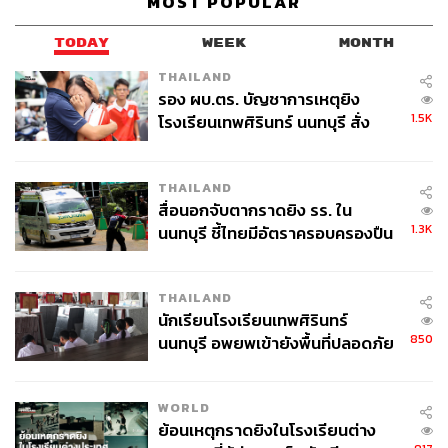
MOST POPULAR
TODAY
WEEK
MONTH
THAILAND
รอง ผบ.ตร. บัญชาการเหตุยิง
1.5K
โรงเรียนเทพศิรินทร์ นนทบุรี สั่ง
ค้นหา 2 รอบยืนยันไร้คนติดค้าง พบ
ศพปู่-ย่าที่บ้านพักผู้ก่อเหตุ
THAILAND
สื่อนอกจับตากราดยิง รร. ใน
1.3K
นนทบุรี ชี้ไทยมีอัตราครอบครองปืน
สูงในระดับต้นของภูมิภาค
THAILAND
นักเรียนโรงเรียนเทพศิรินทร์
850
นนทบุรี อพยพเข้ายังพื้นที่ปลอดภัย
ชั่วคราว หลังเหตุใช้อาวุธปืนภายใน
โรงเรียนคลี่คลาย
WORLD
ย้อนเหตุกราดยิงในโรงเรียนต่าง