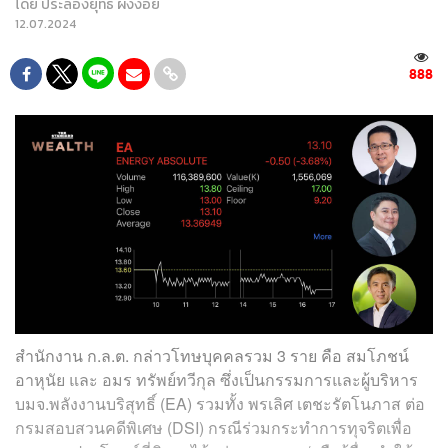
โดย
ประลองยุทธ ผงงอย
12.07.2024
888
สำนักงาน ก.ล.ต. กล่าวโทษบุคคลรวม 3 ราย คือ สมโภชน์
อาหุนัย และ อมร ทรัพย์ทวีกุล ซึ่งเป็นกรรมการและผู้บริหาร
บมจ.พลังงานบริสุทธิ์ (EA) รวมทั้ง พรเลิศ เตชะรัตโนภาส ต่อ
กรมสอบสวนคดีพิเศษ (DSI) กรณีร่วมกระทำการทุจริตเพื่อ