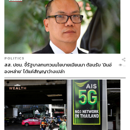
POLITICS
สส. ปชน. จี้รัฐบาลทบทวนนโยบายเมียนมา ต้อนรับ ‘มินอ่
...
องหล่าย’ ได้แค่สัญญาว่างเปล่า