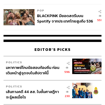
College Football
POP
BLACKPINK มียอดสตรีมบน
551
Spotify จากประเทศไทยสูงถึง 536
ล้านครั้ง ตลอด 10 ปีที่ผ่านมา
EDITOR'S PICKS
POLITICS
มหากาพย์โกงข้อสอบท้องถิ่น ก่อน
596
เดินหน้าสู่จุดจบในสัปดาห์นี้
POLITICS
เส้นทางคดี 44 สส. ในชั้นศาลฎีกา
230
จะรู้ผลเมื่อไร