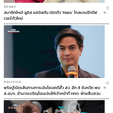
SPORT
สมาชิกใหม่! ลูอิส แฮมิลตัน เปิดตัว ‘Halo’ โกลเดนรีทรีฟ
...
เวอร์ตัวใหม่
POLITICS
พริษฐ์เปิดเส้นทางการเงินโยงคดีฮั้ว สว. อีก 4 จังหวัด พบ
...
ส.อบจ. อำนาจเจริญโอนเงินให้เจ้าหน้าที่ กกต. ฝ่ายสืบสวน