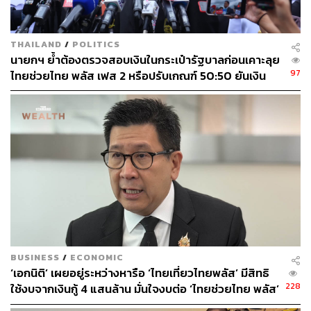
THAILAND
/
POLITICS
นายกฯ ย้ำต้องตรวจสอบเงินในกระเป๋ารัฐบาลก่อนเคาะลุย
97
ไทยช่วยไทย พลัส เฟส 2 หรือปรับเกณฑ์ 50:50 ยันเงิน
คงคลังรัฐบาลแข็งแรง
BUSINESS
/
ECONOMIC
‘เอกนิติ’ เผยอยู่ระหว่างหารือ ‘ไทยเที่ยวไทยพลัส’ มีสิทธิ
228
ใช้งบจากเงินกู้ 4 แสนล้าน มั่นใจงบต่อ ‘ไทยช่วยไทย พลัส’
เฟส 2 มีเพียงพอ