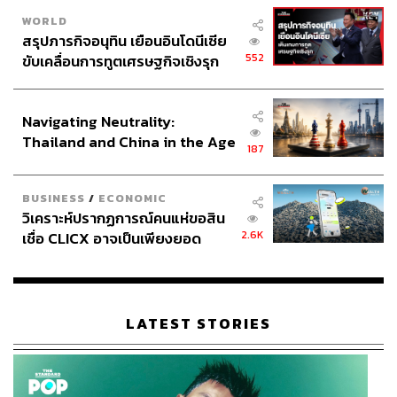
WORLD
สรุปภารกิจอนุทิน เยือนอินโดนีเซีย
552
ขับเคลื่อนการทูตเศรษฐกิจเชิงรุก
ประกาศหุ้นส่วนยุทธศาสตร์ไทย –
อินโดนีเซีย
Navigating Neutrality:
Thailand and China in the Age
187
of a New Global Order
BUSINESS
/
ECONOMIC
วิเคราะห์ปรากฏการณ์คนแห่ขอสิน
2.6K
เชื่อ CLICX อาจเป็นเพียงยอด
ภูเขาน้ำแข็ง ของปัญหาหนี้ครัว
เรือนไทยที่ถูกซุกไว้
LATEST STORIES