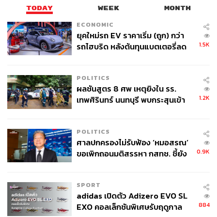
TODAY
WEEK
MONTH
276
ECONOMIC
ยุคใหม่รถ EV ราคาเริ่ม (ถูก) กว่า
1.5K
รถไฮบริด หลังต้นทุนแบตเตอรี่ลด
ABOUT THE AUTHOR
ลง - จีนแห่บุกตลาดเกิดใหม่
จิรันธนิน กมลเลิศ
POLITICS
Content Creator ประจำ THE STANDARD
ผลชันสูตร 8 ศพ เหตุยิงใน รร.
WEALTH
1.2K
เทพศิรินทร์ นนทบุรี พบกระสุนเข้า
จุดสำคัญ ‘ศีรษะ-หน้าอก’ ครูถูกยิง
4 นัด จากระยะไกล
POLITICS
ศาลปกครองไม่รับฟ้อง ‘หมอสรณ’
0.9K
ขอเพิกถอนมติสรรหา กสทช. ชี้ยัง
ไม่ใช่ผู้เดือดร้อนเสียหาย
SPORT
adidas เปิดตัว Adizero EVO SL
884
EXO คอลเล็กชันพิเศษรับฤดูกาล