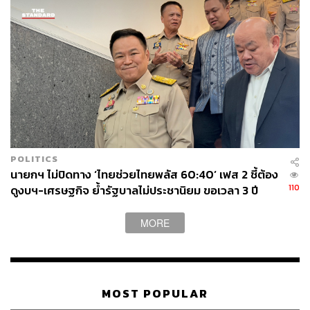
POLITICS
นายกฯ ไม่ปิดทาง ‘ไทยช่วยไทยพลัส 60:40’ เฟส 2 ชี้ต้อง
ภาพ:
Brostock/shutterstock
110
ดูงบฯ-เศรษฐกิจ ย้ำรัฐบาลไม่ประชานิยม ขอเวลา 3 ปี
พิสูจน์ผลงาน
TAGS:
ร้านอาหาร
สมาคมภัตตาคารไทย
ไทยช่วยไทย พลัส
MORE
MOST POPULAR