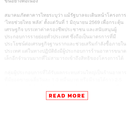
ขึ้นอย่างต่อเนื่อง
สมาคมภัตตาคารไทยระบุว่า แม้รัฐบาลจะเดินหน้าโครงการ
‘ไทยช่วยไทย พลัส’ ตั้งแต่วันที่ 1 มิถุนายน 2569 เพื่อกระตุ้น
เศรษฐกิจ บรรเทาค่าครองชีพประชาชน และสนับสนุนผู้
ประกอบการรายย่อยทั่วประเทศ ซึ่งถือเป็นมาตรการที่มี
ประโยชน์ต่อเศรษฐกิจฐานรากและช่วยเสริมกำลังซื้อภายใน
ประเทศ แต่ในทางปฏิบัติยังมีผู้ประกอบการร้านอาหารขนาด
เล็กอีกจำนวนมากที่ไม่สามารถเข้าถึงสิทธิของโครงการได้
กลุ่มผู้ประกอบการที่ได้รับผลกระทบส่วนใหญ่เป็นร้านอาหาร
ที่มียอดขายเฉลี่ยวันละ 1-3 หมื่นบาท หรือมีรายได้ราว 2-5
ล้านบาทต่อปี ดำเนินธุรกิจอย่างถูกต้องตามกฎหมาย อยู่ใน
ระบบภาษีมูลค่าเพิ่มและประกันสังคม รวมถึงมีการจ้างงาน
READ MORE
พนักงานตั้งแต่ 5-20 คนต่อร้าน
อย่างไรก็ตาม ผู้ประกอบการร้านอาหารกำลังเผชิญแรงกดดัน
ทางเศรษฐกิจอย่างหนัก โดยเฉพาะในช่วงไตรมาส 2 ของปีนี้
ที่ยอดขายเฉลี่ยลดลง 30-50% ขณะที่ต้นทุนวัตถุดิบปรับตัว