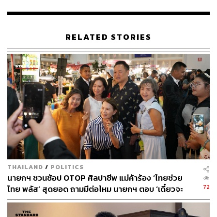
ดังนั้น การคงอยู่ของร้านอาหารขนาดเล็กจึงไม่ใช่เพียงการ
รักษาธุรกิจของผู้ประกอบการรายใดรายหนึ่ง แต่ยังหมายถึง
RELATED STORIES
การรักษาระบบเศรษฐกิจและการจ้างงานในวงกว้าง
สมาคมภัตตาคารไทยจึงขอให้นายกรัฐมนตรีพิจารณาขยาย
สิทธิ หรือกำหนดมาตรการเพิ่มเติมสำหรับผู้ประกอบการร้าน
อาหารที่มีรายได้ 2-5 ล้านบาทต่อปี ซึ่งปัจจุบันไม่สามารถเข้า
ร่วมโครงการได้ เนื่องจากเกณฑ์กำหนดให้ผู้มีสิทธิต้องมีราย
ได้ไม่เกิน 1.8 ล้านบาทต่อปี
ข้อเสนอดังกล่าวมีเป้าหมายเพื่อให้ความช่วยเหลือจากภาค
รัฐครอบคลุมผู้ประกอบการที่ได้รับผลกระทบอย่างแท้จริง
และสร้างความเป็นธรรมแก่ผู้ประกอบการที่อยู่ในระบบภาษี
THAILAND
/
POLITICS
รวมถึงมีบทบาทสำคัญในการสร้างการจ้างงานให้กับประเทศ
นายกฯ ชวนช้อป OTOP ศิลปาชีพ แม่ค้าร้อง ‘ไทยช่วย
72
ไทย พลัส’ สุดยอด ถามมีต่อไหม นายกฯ ตอบ ‘เดี๋ยวจะ
ทั้งนี้ สมาคมภัตตาคารไทยเชื่อว่าการสนับสนุนผู้ประกอบการ
พยายาม’
ร้านอาหารขนาดเล็กจะช่วยรักษาการจ้างงาน กระตุ้นการใช้