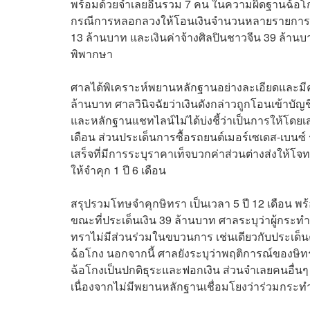
พร้อมด้วยจำเลยอื่นรวม 7 คน ในความผิดฐานฉ้อโก
กรณีการหลอกลวงให้โอนเงินจำนวนหลายรายการ อา
13 ล้านบาท และเงินค่าจ้างศิลปินชาวจีน 39 ล้าน
พิพากษา
ศาลได้พิเคราะห์พยานหลักฐานอย่างละเอียดและมี
ล้านบาท ศาลวินิจฉัยว่าเงินดังกล่าวถูกโอนเข้าบั
และหลักฐานแชทไลน์ไม่ได้บ่งชี้ว่าเป็นการให้โดยเส
เดือน ส่วนประเด็นการซื้อรถยนต์เมอร์เซเดส-เบนซ์
เสร็จที่มีการระบุราคาเท็จบวกค่าส่วนต่างส่งให้โจ
ให้จำคุก 1 ปี 6 เดือน
สรุปรวมโทษจำคุกษิทรา เป็นเวลา 5 ปี 12 เดือน พร
ขณะที่ประเด็นเงิน 39 ล้านบาท ศาลระบุว่าผู้กระท
ทราไม่มีส่วนร่วมในขบวนการ เช่นเดียวกับประเด็น
ฉ้อโกง นอกจากนี้ ศาลยังระบุว่าพฤติการณ์ของษิท
ฉ้อโกงเป็นปกติธุระและฟอกเงิน ส่วนจำเลยคนอื่น
เนื่องจากไม่มีพยานหลักฐานเชื่อมโยงว่าร่วมกระ