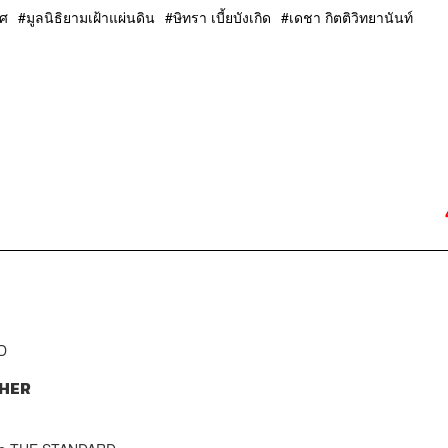
ิศ
มูลนิธิยามเฝ้าแผ่นดิน
ษิทรา เบี้ยบังเกิด
เดชา กิตติวิทยานันท์
D
HER