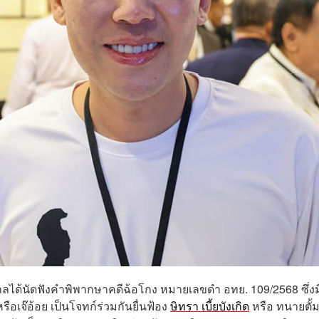
ศาลได้นัดฟังคำพิพากษาคดีฉ้อโกง หมายเลขดำ อทย. 109/2568 ซึ่งม
ือเจ๊อ้อย เป็นโจทก์ร่วมกันยื่นฟ้อง
ษิทรา เบี้ยบังเกิด
หรือ ทนายตั้