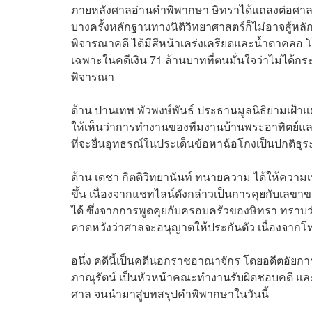
ภายหลังศาลอ่านคำพิพากษา ษิทราได้แถลงต่อศาลโดย
บางครั้งหลักฐานทางนิติวิทยาศาสตร์ก็ไม่อาจสู้ห
พิจารณาคดี ได้มีสีหน้าเคร่งเครียดและน้ำตาคลอ โด
เฉพาะในคดีเงิน 71 ล้านบาทที่ตนมั่นใจว่าไม่ได้ก
พิจารณา
ด้าน ปานเทพ พัวพงษ์พันธ์ ประธานมูลนิธิยามเฝ้าแผ่น
ให้เห็นว่าการทำงานของทีมงานบ้านพระอาทิตย์แ
ที่จะยื่นอุทธรณ์ในประเด็นข้อหาฉ้อโกงเป็นปกติธุร
ด้าน เดชา กิตติวิทยานันท์ ทนายความ ได้ให้ความเห
ขึ้น เนื่องจากแชทไลน์ดังกล่าวเป็นการคุยกับเลขา
ได้ ซึ่งจากการพูดคุยกับครอบครัวของษิทรา ทราบว่
คาดหวังว่าศาลจะอนุญาตให้ประกันตัว เนื่องจากโทษ
อนึ่ง คดีนี้เป็นคดีนอกราชอาณาจักร โดยอดีตอัยการ
ภาณุรัตน์ เป็นหัวหน้าคณะทำงานรับผิดชอบคดี และ
ศาล จนนำมาสู่บทสรุปคำพิพากษาในวันนี้