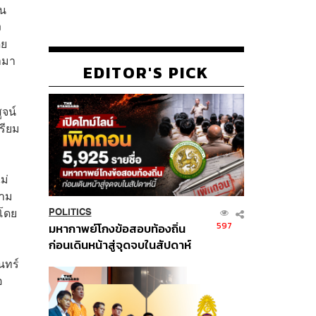
ใน
ง
ดย
ำมา
EDITOR'S PICK
ูจน์
รียม
ม่
วาม
 โดย
POLITICS
597
มหากาพย์โกงข้อสอบท้องถิ่น
ก่อนเดินหน้าสู่จุดจบในสัปดาห์
นี้
นทร์
อ