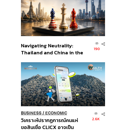
อินโดนีเซีย
Navigating Neutrality:
190
Thailand and China in the
Age of a New Global
Order
BUSINESS
/
ECONOMIC
2.6K
วิเคราะห์ปรากฏการณ์คนแห่
ขอสินเชื่อ CLICX อาจเป็น
เพียงยอดภูเขาน้ำแข็ง ของ