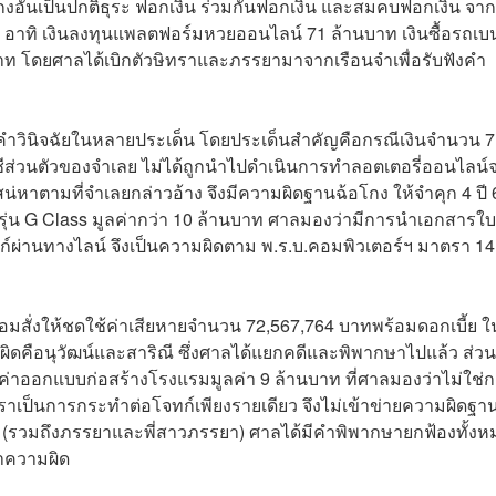
งอันเป็นปกติธุระ ฟอกเงิน ร่วมกันฟอกเงิน และสมคบฟอกเงิน จาก
ทิ เงินลงทุนแพลตฟอร์มหวยออนไลน์ 71 ล้านบาท เงินซื้อรถเบน
บาท โดยศาลได้เบิกตัวษิทราและภรรยามาจากเรือนจำเพื่อรับฟังคำ
คำวินิจฉัยในหลายประเด็น โดยประเด็นสำคัญคือกรณีเงินจำนวน 
ญชีส่วนตัวของจำเลย ไม่ได้ถูกนำไปดำเนินการทำลอตเตอรี่ออนไลน์จ
น่หาตามที่จำเลยกล่าวอ้าง จึงมีความผิดฐานฉ้อโกง ให้จำคุก 4 ปี 
 รุ่น G Class มูลค่ากว่า 10 ล้านบาท ศาลมองว่ามีการนำเอกสารใบ
ทก์ผ่านทางไลน์ จึงเป็นความผิดตาม พ.ร.บ.คอมพิวเตอร์ฯ มาตรา 14 
้อมสั่งให้ชดใช้ค่าเสียหายจำนวน 72,567,764 บาทพร้อมดอกเบี้ย ใ
ำผิดคือนุวัฒน์และสาริณี ซึ่งศาลได้แยกคดีและพิพากษาไปแล้ว ส่วน
ค่าออกแบบก่อสร้างโรงแรมมูลค่า 9 ล้านบาท ที่ศาลมองว่าไม่ใช่
ราเป็นการกระทำต่อโจทก์เพียงรายเดียว จึงไม่เข้าข่ายความผิดฐา
ๆ (รวมถึงภรรยาและพี่สาวภรรยา) ศาลได้มีคำพิพากษายกฟ้องทั้งห
ทำความผิด