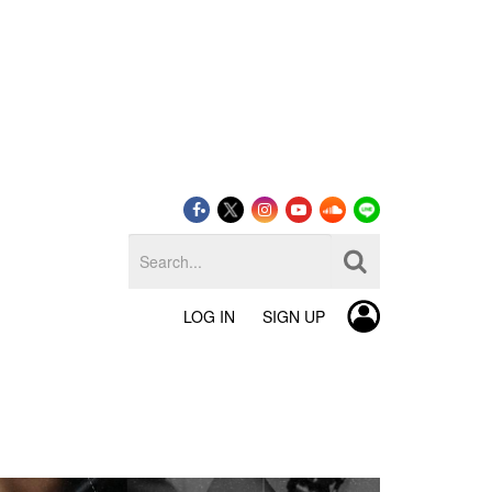
LOG IN
SIGN UP