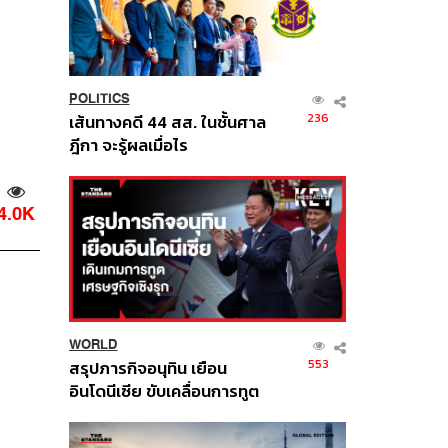
POLITICS
236
เส้นทางคดี 44 สส. ในชั้นศาล
ฎีกา จะรู้ผลเมื่อไร
4.0K
WORLD
553
สรุปภารกิจอนุทิน เยือน
อินโดนีเซีย ขับเคลื่อนการทูต
เศรษฐกิจเชิงรุก ประกาศหุ้น
ส่วนยุทธศาสตร์ไทย –