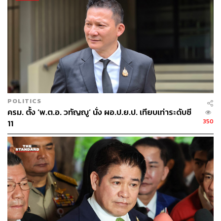
น.ต. ศิธา ยังระบุด้วยว่า เตรียมโพสต์ข้อมูลเกี่ยวกับ
“กระบวนการทำลายประชาธิปไตย ด้วยการแอบอ้างสถาบัน
อื่น เพื่อมาด้อยค่าเสียงประชาชน” และตั้งคำถามถึงผู้
เกี่ยวข้องในวันที่ 27 กรกฎาคม
อ้างอิง:
www.facebook.com/Sitadivari/posts/pfbid0FGZtcHK
BfWK8S2cEVRCtZ691jqPZyMYNz2VFbE1aeB7Nm
RahbTy2Hc5asWvYmYdwl
POLITICS
ครม. ตั้ง ‘พ.ต.อ. วทัญญู’ นั่ง ผอ.ป.ย.ป. เทียบเท่าระดับซี
350
11
TAGS:
พรรคไทยสร้างไทย
ศิธา ทิวารี
ทักษิณ ชินวัตร
197