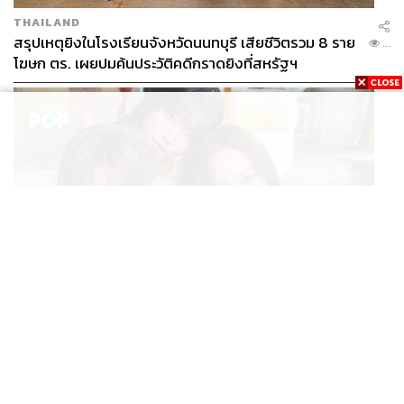
THAILAND
สรุปเหตุยิงในโรงเรียนจังหวัดนนทบุรี เสียชีวิตรวม 8 ราย
...
โฆษก ตร. เผยปมค้นประวัติคดีกราดยิงที่สหรัฐฯ
MUSIC
PP KRIT ส่งซิงเกิลใหม่ ‘Your Candy’ พร้อมพา ต้าเหนิง
...
และ ณิชา ร่วมมิวสิกวิดีโอ