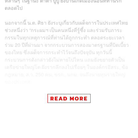
หลานๆ ในฐานะ ตาตา ปู่ปู่ ยังบ้านเกิดเมืองนอนที่ท่านรัก
ตลอดไป
นอกจากนี้ น.ต. ศิธา ยังระบุเกี่ยวกับเผด็จการในประเทศไทย
ช่วงหนึ่งว่า “กระผมฯ เป็นคนหนึ่งที่รู้ซึ้ง และร่วมรับภาระ
กรรมในทุกเหตุการณ์ที่ท่านได้ถูกกระทำ ตลอดระยะเวลา
ร่วม 20 ปีที่ผ่านมา จากกระบวนการสองมาตรฐานที่บิดเบี้ยว
ของไทย ซึ่งเผด็จการกระทำไว้จนถึงปัจจุบัน ทุกวันนี้
กระบวนการดังกล่าวยังไม่หายไปไหน แถมยังขยายตัวเป็น
เครือข่ายใหญ่โต ฝังรากลึกลงไปเรื่อยๆ ในองค์กรอิสระ, ข้อ
กฎหมาย, ส.ว. 250 คน, ขรก., นกม. จนถึงนายทุนรายใหญ่
ของประเทศ
“เครือข่ายพวกเขายังคงใช้กระบวนการนี้เพื่อทำลาย
READ MORE
ประชาธิปไตย ด้วยการแอบอ้างสถาบันอื่นเพื่อมาด้อยค่าเสียง
ประชาชน โดยสร้างเงื่อนไขทั้ง ตบหัว-ลูบหลัง สร้างความ
แตกแยกให้ 312 เสียง ด้วยการพยายามดึง 141 เสียงของ
พรรคเพื่อไทยไปเสริมอำนาจให้พวกเขาแข็งแกร่ง”