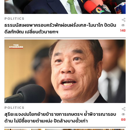
ABOUT THE AUTHOR
POLITICS
ธรรมนัสเผยพาครอบครัวพักผ่อนฝรั่งเศส-โมนาโก ปัดบิน
THE STANDARD TEAM
148
ดีลทักษิณ เปลี่ยนตัวนายกฯ
กองบรรณาธิการ THE STANDARD
POLITICS
สุริยะแจงปมโยกย้ายข้าราชการเกษตรฯ ย้ำพิจารณารอบ
88
ด้าน ไม่มีซื้อขายตำแหน่ง ปัดล้างบางขั้วเก่า