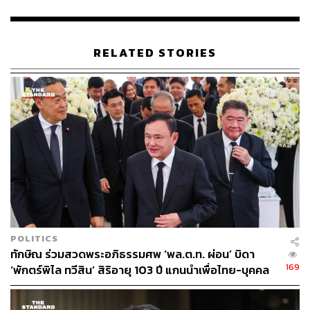
ครอบครัว ได้เลี้ยงหลานในเมืองไทย
อยากให้ลุงอีก 2 คน พร้อมทั้งบริวาร ที่ทำร้าย
ประชาธิปไตย กลับบ้านไปเลี้ยงหลาน โดยไม่มายุ่งเหยิง
RELATED STORIES
กับการเมืองด้วย
อยากให้สถาบันหลักของชาติ ยืนยงสถาพรตลอดไป
โดยคนรุ่นผู้ใหญ่เป็นแบบอย่างที่ดี ลดช่องว่างระหว่าง
วัย ร่วมกันถ่ายทอดและปลูกฝังสิ่งดีๆ ที่เป็นเอกลักษณ์
ของความเป็นไทย จากรุ่นสู่รุ่น ให้กับลูกหลานของเรา
“ผมเห็นด้วยและอยากให้ท่านอดีตนายกฯ ทักษิณกลับบ้าน
อย่างเป็นธรรม อยากมากกว่าหลายคนในพรรคเพื่อไทย
โดยที่ผมไม่มีผลประโยชน์ใดๆ แอบแฝงเลยด้วยซ้ำ แต่ตัวผม
ไม่เห็นด้วยกับแนวทางที่ผู้บริหารพรรคเพื่อไทยกำลังดำเนิน
การอยู่ ณ ปัจจุบัน ซึ่งเสมือนกับการทำให้ประชาธิปไตยถอย
POLITICS
หลัง และทำลายศรัทธาประชาชนที่ชาวบ้านมอบให้พรรค
ทักษิณ ร่วมสวดพระอภิธรรมศพ ‘พล.ต.ท. ผ่อน’ บิดา
ฝ่ายค้านเดิมทั้ง 8 พรรค โดยนำคะแนนที่กาให้ ไปต่าง
169
‘พักตร์พิไล ทวีสิน’ สิริอายุ 103 ปี แกนนำเพื่อไทย-บุคคล
ตอบแทนกันแบบนี้”
หลากวงการร่วมอาลัย