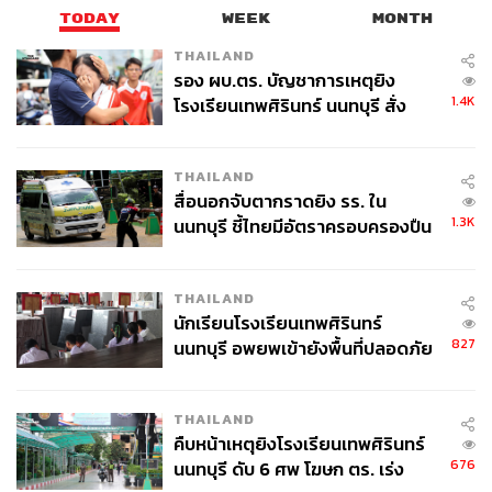
TODAY
WEEK
MONTH
THAILAND
รอง ผบ.ตร. บัญชาการเหตุยิง
1.4K
โรงเรียนเทพศิรินทร์ นนทบุรี สั่ง
ค้นหา 2 รอบยืนยันไร้คนติดค้าง พบ
ศพปู่-ย่าที่บ้านพักผู้ก่อเหตุ
THAILAND
สื่อนอกจับตากราดยิง รร. ใน
1.3K
นนทบุรี ชี้ไทยมีอัตราครอบครองปืน
สูงในระดับต้นของภูมิภาค
THAILAND
นักเรียนโรงเรียนเทพศิรินทร์
827
นนทบุรี อพยพเข้ายังพื้นที่ปลอดภัย
ชั่วคราว หลังเหตุใช้อาวุธปืนภายใน
โรงเรียนคลี่คลาย
THAILAND
คืบหน้าเหตุยิงโรงเรียนเทพศิรินทร์
676
นนทบุรี ดับ 6 ศพ โฆษก ตร. เร่ง