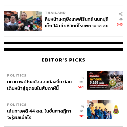
สอบปมขโมยปืนปู่ก่อเหตุ
THAILAND
คืบหน้าเหตุยิงเทพศิรินทร์ นนทบุรี
545
เด็ก 14 เสียชีวิตที่โรงพยาบาล สธ.
ยืนยันครูเสียชีวิต 5 ราย เจ็บ 22
ราย
EDITOR'S PICKS
POLITICS
มหากาพย์โกงข้อสอบท้องถิ่น ก่อน
569
เดินหน้าสู่จุดจบในสัปดาห์นี้
POLITICS
เส้นทางคดี 44 สส. ในชั้นศาลฎีกา
201
จะรู้ผลเมื่อไร