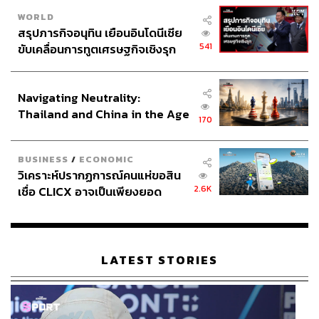
WORLD
สรุปภารกิจอนุทิน เยือนอินโดนีเซีย
541
ขับเคลื่อนการทูตเศรษฐกิจเชิงรุก
ประกาศหุ้นส่วนยุทธศาสตร์ไทย –
อินโดนีเซีย
Navigating Neutrality:
Thailand and China in the Age
170
of a New Global Order
BUSINESS
/
ECONOMIC
วิเคราะห์ปรากฏการณ์คนแห่ขอสิน
2.6K
เชื่อ CLICX อาจเป็นเพียงยอด
ภูเขาน้ำแข็ง ของปัญหาหนี้ครัว
เรือนไทยที่ถูกซุกไว้
LATEST STORIES