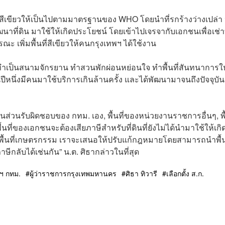
นที่สีเขียวให้เป็นไปตามมาตรฐานของ WHO โดยนำที่รกร้างว่างเปล่า 
นาที่ดิน มาใช้ให้เกิดประโยชน์ โดยเข้าไปเจรจากับเอกชนเพื่อเช่าท
พิ่มพื้นที่สีเขียวให้คนกรุงเทพฯ ได้ใช้งาน
ทำเป็นสนามจักรยาน ทำสวนพักผ่อนหย่อนใจ ทำพื้นที่สันทนาการให
หนึ่งมีคนมาใช้บริการเกินล้านครั้ง และได้พัฒนามาจนถึงปัจจุบัน
ี่ในส่วนรับผิดชอบของ กทม. เอง, พื้นที่ของหน่วยงานราชการอื่นๆ, พื้
ื้นที่ของเอกชนจะต้องเสียภาษีสำหรับที่ดินที่ยังไม่ได้นำมาใช้ให้เกิ
็นพื้นที่เกษตรกรรม เราจะเสนอให้ปรับแก้กฎหมายโดยสามารถนำพื้น
ลับได้เช่นกัน” น.ต. ศิธากล่าวในที่สุด
่าฯ กทม.
ผู้ว่าราชการกรุงเทพมหานคร
ศิธา ทิวารี
เลือกตั้ง ส.ก.