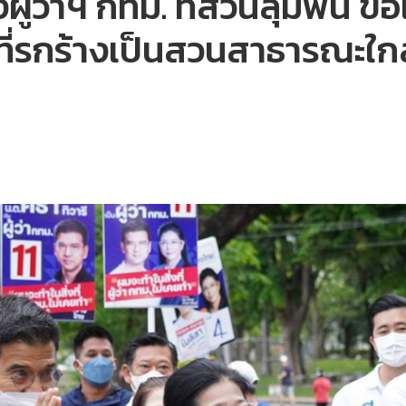
ู้ว่าฯ กทม. ที่สวนลุมพินี ขอเพ
ี่รกร้างเป็นสวนสาธารณะใกล