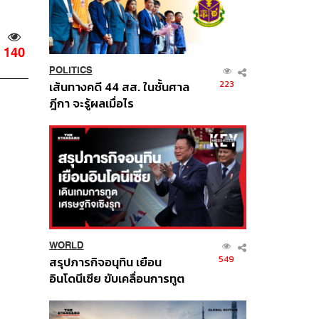
140
POLITICS
223
เส้นทางคดี 44 สส. ในชั้นศาล
ฎีกา จะรู้ผลเมื่อไร
WORLD
549
สรุปภารกิจอนุทิน เยือน
อินโดนีเซีย ขับเคลื่อนการทูต
เศรษฐกิจเชิงรุก ประกาศหุ้น
ส่วนยุทธศาสตร์ไทย –