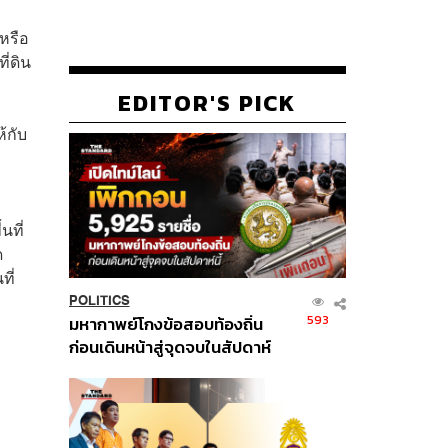
หรือ
ี่ดิน
EDITOR'S PICK
้กับ
นที่
ด
ที่
POLITICS
593
มหากาพย์โกงข้อสอบท้องถิ่น
ก่อนเดินหน้าสู่จุดจบในสัปดาห์
นี้