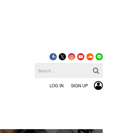
LOG IN
SIGN UP