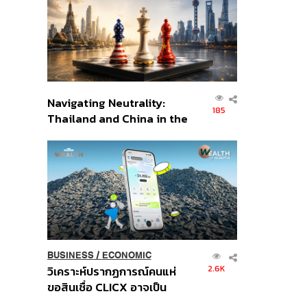
อินโดนีเซีย
Navigating Neutrality:
185
Thailand and China in the
Age of a New Global
Order
BUSINESS
/
ECONOMIC
2.6K
วิเคราะห์ปรากฏการณ์คนแห่
ขอสินเชื่อ CLICX อาจเป็น
เพียงยอดภูเขาน้ำแข็ง ของ