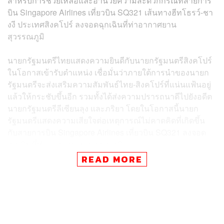
สำหรับการช่วยเหลือและอำนวยความสะดวกกรณีที่สายการ
บิน Singapore Airlines เที่ยวบิน SQ321 เส้นทางฮีทโธรว์-ชา
งงี ประเทศสิงคโปร์ ลงจอดฉุกเฉินที่ท่าอากาศยาน
สุวรรณภูมิ
นายกรัฐมนตรีไทยแสดงความยินดีกับนายกรัฐมนตรีสิงคโปร์
ในโอกาสเข้ารับตำแหน่ง เชื่อมั่นว่าภายใต้การนำของนายก
รัฐมนตรีจะส่งเสริมความสัมพันธ์ไทย-สิงคโปร์ที่แน่นแฟ้นอยู่
แล้วให้กระชับขึ้นอีก รวมทั้งได้ส่งความปรารถนาดีไปยังอดีต
นายกรัฐมนตรีลีเซียนลุง และภริยา โดยในโอกาสนี้นายก
รัฐมนตรีแสดงความเสียใจต่อเหตุการณ์ไม่คาดคิดที่เกิดขึ้น
กับสายการบิน Singapore Airlines เที่ยวบิน SQ321 ลงจอด
ฉุกเฉินที่ท่าอากาศยานสุวรรณภูมิ
READ MORE
นายกรัฐมนตรีสิงคโปร์ขอบคุณที่นายกรัฐมนตรีไทยส่ง
หนังสือแสดงความยินดีในโอกาสเข้ารับตำแหน่ง และนับเป็น
เกียรติที่ได้คุยกันในวันนี้ การที่เครื่องบินตกหลุมอากาศเป็น
เหตุสุดวิสัย และการตกหลุมอากาศของเครื่องบินสิงคโปร์ครั้ง
นี้ค่อนข้างรุนแรง ซึ่งขณะนี้เครื่องบินลำดังกล่าวกลับถึง