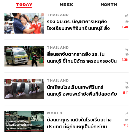
TODAY
WEEK
MONTH
THAILAND
รอง ผบ.ตร. บัญชาการเหตุยิง
1.4K
โรงเรียนเทพศิรินทร์ นนทบุรี สั่ง
ค้นหา 2 รอบยืนยันไร้คนติดค้าง พบ
ศพปู่-ย่าที่บ้านพักผู้ก่อเหตุ
THAILAND
สื่อนอกจับตากราดยิง รร. ใน
1.3K
นนทบุรี ชี้ไทยมีอัตราครอบครองปืน
สูงในระดับต้นของภูมิภาค
THAILAND
นักเรียนโรงเรียนเทพศิรินทร์
841
นนทบุรี อพยพเข้ายังพื้นที่ปลอดภัย
ชั่วคราว หลังเหตุใช้อาวุธปืนภายใน
โรงเรียนคลี่คลาย
WORLD
ย้อนเหตุกราดยิงในโรงเรียนต่าง
713
ประเทศ ที่ผู้ก่อเหตุเป็นนักเรียน