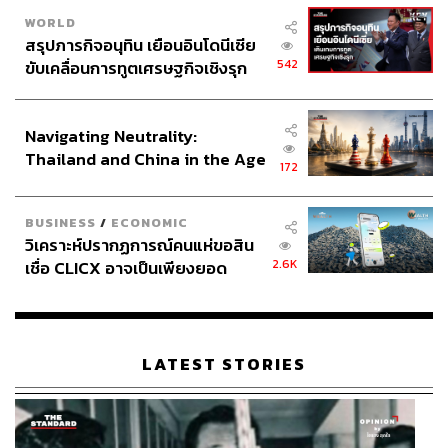
WORLD
สรุปภารกิจอนุทิน เยือนอินโดนีเซีย
542
ขับเคลื่อนการทูตเศรษฐกิจเชิงรุก
ประกาศหุ้นส่วนยุทธศาสตร์ไทย –
อินโดนีเซีย
Navigating Neutrality:
Thailand and China in the Age
172
of a New Global Order
BUSINESS
/
ECONOMIC
วิเคราะห์ปรากฏการณ์คนแห่ขอสิน
2.6K
เชื่อ CLICX อาจเป็นเพียงยอด
ภูเขาน้ำแข็ง ของปัญหาหนี้ครัว
เรือนไทยที่ถูกซุกไว้
LATEST STORIES