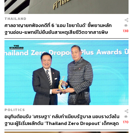
THAILAND
ศาลอาญายกฟ้องคดีที่ 6 ‘แอม ไซยาไนด์’ ชี้พยานหลัก
138
ฐานอ่อน-แพทย์ไม่ยืนยันสาเหตุเสียชีวิตจากสารพิษ
POLITICS
อนุทินต้อนรับ ‘เศรษฐา’ กลับทำเนียบรัฐบาล มอบรางวัลใน
170
ฐานะผู้ริเริ่มผลักดัน ‘Thailand Zero Dropout’ เด็กหลุด
ระบบลดจาก 1 ล้าน เหลือ 6 แสนคน