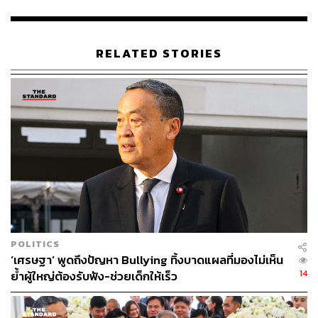
ทางการทูตครบ 60 ปีในปี 2568
TAGS:
Singapore Airlines
เศรษฐา ทวีสิน
RELATED STORIES
สนามบินสุวรรณภูมิ
Lawrence Wong
238
ABOUT THE AUTHOR
POLITICS
‘เศรษฐา’ พูดถึงปัญหา Bullying ทิ้งบาดแผลที่มองไม่เห็น
THE STANDARD TEAM
14
ย้ำผู้ใหญ่ต้องรับฟัง-ช่วยเด็กให้เร็ว
กองบรรณาธิการ THE STANDARD