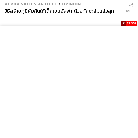
ALPHA SKILLS ARTICLE
/
OPINION
วิธีสร้างภูมิคุ้มกันให้เด็กเจนอัลฟ่า ด้วยทักษะล้มแล้วลุก
...
News
Wealth
Pop
Podcast
Video
Now
Opinion
Careers
Events
Privacy
About
Contact
Policy
FOR
ADVERTISING
MEMBERSHIP