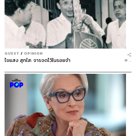
GUEST
/
OPINION
ไขแสง สุกใส: จารจดไว้ในรอยจำ
...