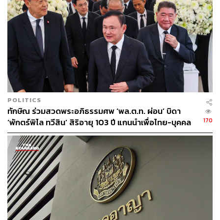
POLITICS
ทักษิณ ร่วมสวดพระอภิธรรมศพ ‘พล.ต.ท. ผ่อน’ บิดา
170
‘พักตร์พิไล ทวีสิน’ สิริอายุ 103 ปี แกนนำเพื่อไทย-บุคคล
หลากวงการร่วมอาลัย