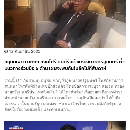
12 กันยายน 2025
อนุทินเผย นายกฯ สิงคโปร์ ยินดีรับตำแหน่งนายกรัฐมนตรี ย้ำ
แนวทางร่วมมือ 5 ด้าน เผยจะพบกันในอีกไม่กี่สัปดาห์
วานนี้ (11 กันยายน) อนุทิน ชาญวีรกูล นายกรัฐมนตรี โพสต์ภาพการ
สนทนาโทรศัพท์ผ่านเฟซบุ๊กส่วนตัว โดยข้อความระบุว่า ลอเรน หว่อง
นายกรัฐมนตรีประเทศสิงคโปร์ ได้โทรศัพท์มาเพื่ออวยพรถึงการดำรง
ตำแหน่งนายกรัฐมนตรีของประเทศไทย อนุทินเปิดเผยว่า ได้ย้ำถึง
ลอเรน ว่าในนามรัฐบาลแห่งราชอาณาจักรไทย จะร่วมมือกับรัฐบาล
สิงคโปร์อย่างเข้มแข็ง และดำเนินกา...