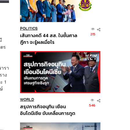
POLITICS
215
เส้นทางคดี 44 สส. ในชั้นศาล
ี
ฎีกา จะรู้ผลเมื่อไร
ิตร
พารา
าราง
ะ 1
ษ์
WORLD
546
สรุปภารกิจอนุทิน เยือน
อินโดนีเซีย ขับเคลื่อนการทูต
เศรษฐกิจเชิงรุก ประกาศหุ้น
ส่วนยุทธศาสตร์ไทย –