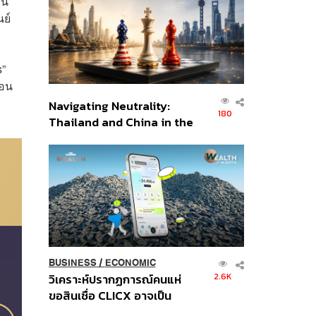
าน
อินโดนีเซีย
นย์
s”
ือน
Navigating Neutrality:
180
Thailand and China in the
Age of a New Global
Order
BUSINESS
/
ECONOMIC
2.6K
วิเคราะห์ปรากฏการณ์คนแห่
ขอสินเชื่อ CLICX อาจเป็น
เพียงยอดภูเขาน้ำแข็ง ของ