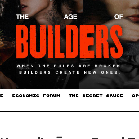
E
ECONOMIC FORUM
THE SECRET SAUCE​
OP