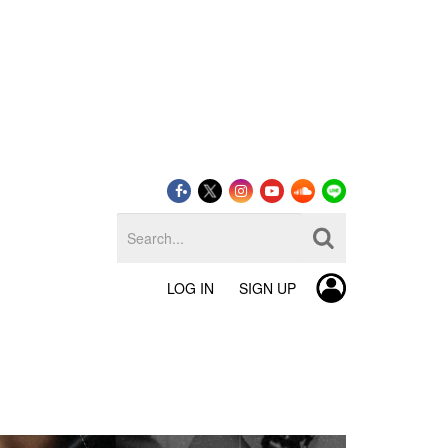
LOG IN
SIGN UP