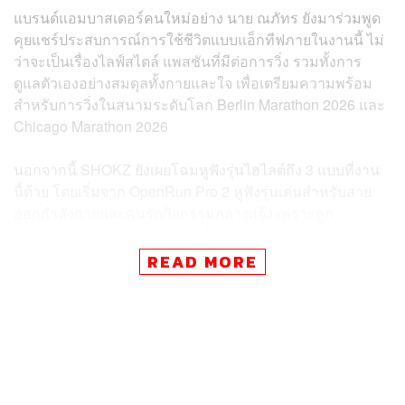
แบรนด์แอมบาสเดอร์คนใหม่อย่าง นาย ณภัทร ยังมาร่วมพูด
คุยแชร์ประสบการณ์การใช้ชีวิตแบบแอ็กทีฟภายในงานนี้ ไม่
ว่าจะเป็นเรื่องไลฟ์สไตล์ แพสชันที่มีต่อการวิ่ง รวมทั้งการ
ดูแลตัวเองอย่างสมดุลทั้งกายและใจ เพื่อเตรียมความพร้อม
สำหรับการวิ่งในสนามระดับโลก Berlin Marathon 2026 และ
Chicago Marathon 2026
นอกจากนี้ SHOKZ ยังเผยโฉมหูฟังรุ่นไฮไลต์ถึง 3 แบบที่งาน
นี้ด้วย โดยเริ่มจาก OpenRun Pro 2 หูฟังรุ่นเด่นสำหรับสาย
ออกกำลังกายและคนรักกิจกรรมกลางแจ้ง เพราะถูก
ออกแบบมาให้เหมาะกับการเคลื่อนไหวโดยเฉพาะ ตามมา
ด้วย OpenFit Pro หูฟังรุ่นพรีเมียมสำหรับคนเมืองที่ต้องการหู
READ MORE
ฟังคู่ใจตลอดทั้งวัน ช่วยลดเสียงรบกวน มีความเรียบหรู น้ำ
หนักเบา ใส่ได้ในชีวิตประจำวัน
ปิดท้ายด้วย OpenDots หูฟังรุ่นคลิปออนที่ถูกออกแบบมาเป็น
แฟชั่นไอเท็มที่ใส่แมตช์ได้กับแฟชั่นทุกลุค แต่ยังคงมีระบบ
เสียงที่ยอดเยี่ยม เหมาะกับคนรุ่นใหม่ที่อยากใช้หูฟังในวัน