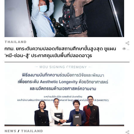
THAILAND
กทม. ยกระดับความปลอดภัยสถานศึกษาขั้นสูงสุด ชูแผน
...
‘หนี-ซ่อน-สู้’ ประกาศคุมเข้มพื้นที่ปลอดอาวุธ
NEWS
/
THAILAND