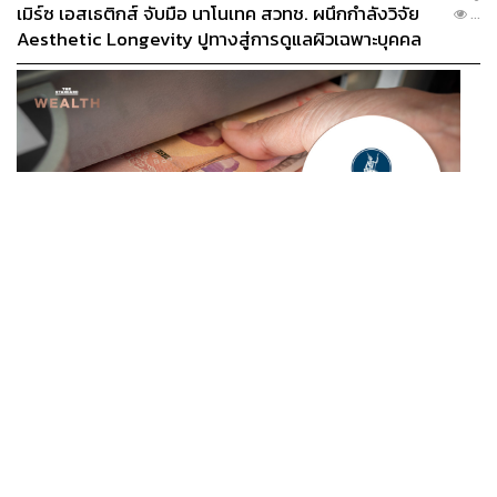
เมิร์ซ เอสเธติกส์ จับมือ นาโนเทค สวทช. ผนึกกำลังวิจัย
...
Aesthetic Longevity ปูทางสู่การดูแลผิวเฉพาะบุคคล
[PR NEWS]
ECONOMIC
/
BUSINESS
เดินหน้าปราบทุนเทา! ธปท. เปิดเฮียริง ร่างเกณฑ์ใหม่ ฝาก
...
เงินเกิน 5 ล้านบาท แบงก์ต้องตรวจสอบ