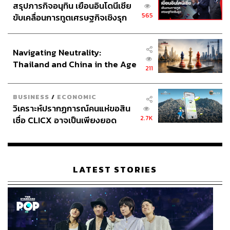
สรุปภารกิจอนุทิน เยือนอินโดนีเซีย
565
ขับเคลื่อนการทูตเศรษฐกิจเชิงรุก
ประกาศหุ้นส่วนยุทธศาสตร์ไทย –
อินโดนีเซีย
Navigating Neutrality:
Thailand and China in the Age
211
of a New Global Order
BUSINESS
/
ECONOMIC
วิเคราะห์ปรากฏการณ์คนแห่ขอสิน
2.7K
เชื่อ CLICX อาจเป็นเพียงยอด
ภูเขาน้ำแข็ง ของปัญหาหนี้ครัว
เรือนไทยที่ถูกซุกไว้
LATEST STORIES