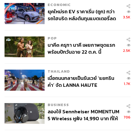
ECONOMIC
ยุคใหม่รถ EV ราคาเริ่ม (ถูก) กว่า
3.5K
รถไฮบริด หลังต้นทุนแบตเตอรี่ลด
ลง - จีนแห่บุกตลาดเกิดใหม่
POP
นาคี๓ ครุฑา นาคี เผยภาพชุดแรก
2.5K
พร้อมปักวันฉาย 22 ต.ค. นี้
THAILAND
เมื่อถนนกลายเป็นรันเวย์ ‘แยกริน
1.7K
คำ’ จัด LANNA HAUTE
COUTURE กลางสายฝน
BUSINESS
ลองใช้ Sennheiser MOMENTUM
706
5 Wireless หูฟัง 14,990 บาท ที่ให้
ผู้ใช้ถอดเปลี่ยนแบตเองได้ ก่อนกฎ
EU บังคับปีหน้า