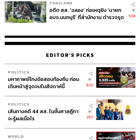
THAILAND
อดีต สส. ‘ฉลอง’ ก่อเหตุยิง ‘นายก
534
อบจ.นนทบุรี’ ที่สำนักงาน ตำรวจรุด
ลงพื้นที่
EDITOR'S PICKS
POLITICS
มหากาพย์โกงข้อสอบท้องถิ่น ก่อน
622
เดินหน้าสู่จุดจบในสัปดาห์นี้
POLITICS
เส้นทางคดี 44 สส. ในชั้นศาลฎีกา
257
จะรู้ผลเมื่อไร
WORLD