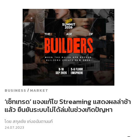
/
BUSINESS
MARKET
‘เซ็ทเทรด’ แจงแก้ไข Streaming แสดงผลล่าช้า
แล้ว ยืนยันระบบไม่ได้ล่มในช่วงเกิดปัญหา
โดย
สกุลชัย เก่งอนันตานนท์
24.07.2023