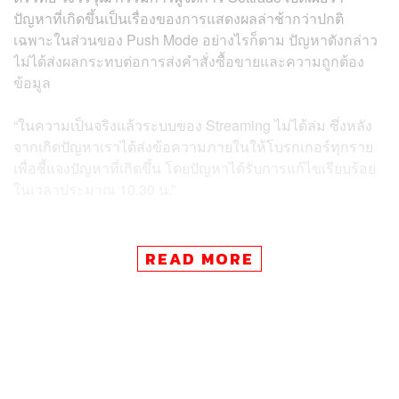
ปัญหาที่เกิดขึ้นเป็นเรื่องของการแสดงผลล่าช้ากว่าปกติ
เฉพาะในส่วนของ Push Mode อย่างไรก็ตาม ปัญหาดังกล่าว
ไม่ได้ส่งผลกระทบต่อการส่งคำสั่งซื้อขายและความถูกต้อง
ข้อมูล
“ในความเป็นจริงแล้วระบบของ Streaming ไม่ได้ล่ม ซึ่งหลัง
จากเกิดปัญหาเราได้ส่งข้อความภายในให้โบรกเกอร์ทุกราย
เพื่อชี้แจงปัญหาที่เกิดขึ้น โดยปัญหาได้รับการแก้ไขเรียบร้อย
ในเวลาประมาณ 10.30 น.”
สามารถติดตาม THE STANDARD WEALTH
READ MORE
ผ่านแอปพลิเคชันต่างๆ ที่คุณสะดวกหรือใช้งานอยู่แล้วได้เลย
TAGS:
Streaming
การลงทุน
การเงิน
บริษัท เซ็ทเทรด ดอท คอม จำกัด (Settrade)