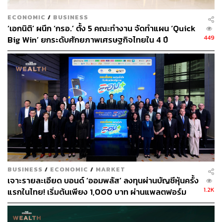
ECONOMIC
/
BUSINESS
‘เอกนิติ’ ผนึก ‘กรอ.’ ตั้ง 5 คณะทำงาน จัดทำแผน ‘Quick
449
Big Win’ ยกระดับศักยภาพเศรษฐกิจไทยใน 4 ปี
BUSINESS
/
ECONOMIC
/
MARKET
เจาะรายละเอียด บอนด์ ‘ออมพลัส’ ลงทุนผ่านบัญชีหุ้นครั้ง
1.2K
แรกในไทย! เริ่มต้นเพียง 1,000 บาท ผ่านแพลตฟอร์ม
Bond Connect ก่อนเปิดจองซื้อ 3-5 ส.ค.นี้