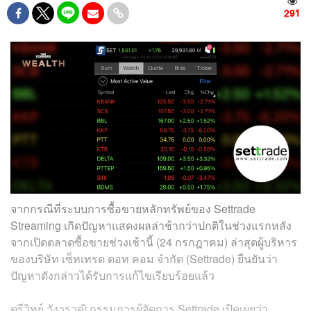
291
จากกรณีที่ระบบการซื้อขายหลักทรัพย์ของ Settrade
Streaming เกิดปัญหาแสดงผลล่าช้ากว่าปกติในช่วงแรกหลัง
จากเปิดตลาดซื้อขายช่วงเช้านี้ (24 กรกฎาคม) ล่าสุดผู้บริหาร
ของ
บริษัท เซ็ทเทรด ดอท คอม จำกัด (Settrade) ยืนยันว่า
ปัญหาดังกล่าวได้รับการแก้ไขเรียบร้อยแล้ว
ตรีวิทย์
วังวรวุฒิ กรรมการผู้จัดการ Settrade เปิดเผยว่า