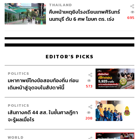
THAILAND
คืบหน้าเหตุยิงโรงเรียนเทพศิรินทร์
695
นนทบุรี ดับ 6 ศพ โฆษก ตร. เร่ง
สอบปมขโมยปืนปู่ก่อเหตุ
EDITOR'S PICKS
POLITICS
มหากาพย์โกงข้อสอบท้องถิ่น ก่อน
573
เดินหน้าสู่จุดจบในสัปดาห์นี้
POLITICS
เส้นทางคดี 44 สส. ในชั้นศาลฎีกา
208
จะรู้ผลเมื่อไร
WORLD