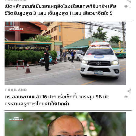
เปิดหลักเกณฑ์เยียวยาเหตุยิงโรงเรียนเทพศิรินทร์ฯ เสีย
...
ชีวิตรับสูงสุด 3 แสน เจ็บสูงสุด 1 แสน เยียวยาจิตใจ 5
ระดับ
THAILAND
ตร.สอบพยานแล้ว 16 ปาก เร่งเช็กที่มากระสุน 98 นัด
...
ประสานครูภาษาไทยเข้าให้ปากคำ