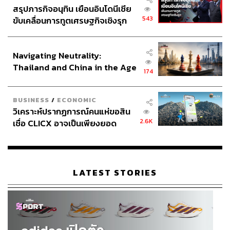
สรุปภารกิจอนุทิน เยือนอินโดนีเซีย
543
ขับเคลื่อนการทูตเศรษฐกิจเชิงรุก
ประกาศหุ้นส่วนยุทธศาสตร์ไทย –
อินโดนีเซีย
Navigating Neutrality:
Thailand and China in the Age
174
of a New Global Order
BUSINESS
/
ECONOMIC
วิเคราะห์ปรากฏการณ์คนแห่ขอสิน
2.6K
เชื่อ CLICX อาจเป็นเพียงยอด
ภูเขาน้ำแข็ง ของปัญหาหนี้ครัว
เรือนไทยที่ถูกซุกไว้
LATEST STORIES