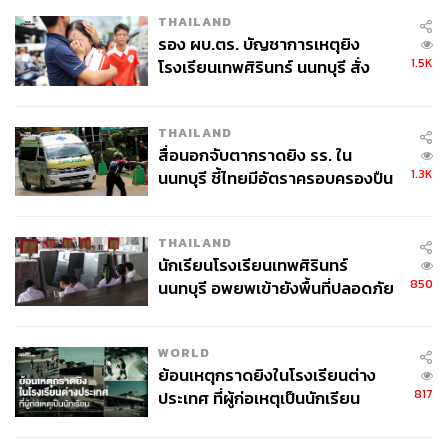
THAILAND
รอง ผบ.ตร. บัญชาการเหตุยิง
1.5K
โรงเรียนเทพศิรินทร์ นนทบุรี สั่ง
ค้นหา 2 รอบยืนยันไร้คนติดค้าง พบ
ศพปู่-ย่าที่บ้านพักผู้ก่อเหตุ
THAILAND
สื่อนอกจับตากราดยิง รร. ใน
1.3K
นนทบุรี ชี้ไทยมีอัตราครอบครองปืน
สูงในระดับต้นของภูมิภาค
THAILAND
นักเรียนโรงเรียนเทพศิรินทร์
850
นนทบุรี อพยพเข้ายังพื้นที่ปลอดภัย
ชั่วคราว หลังเหตุใช้อาวุธปืนภายใน
โรงเรียนคลี่คลาย
WORLD
ย้อนเหตุกราดยิงในโรงเรียนต่าง
817
ประเทศ ที่ผู้ก่อเหตุเป็นนักเรียน