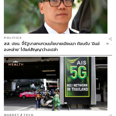
POLITICS
สส. ปชน. จี้รัฐบาลทบทวนนโยบายเมียนมา ต้อนรับ ‘มินอ่
...
องหล่าย’ ได้แค่สัญญาว่างเปล่า
MARKET
/
TECH