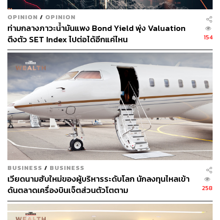
เดือนมกราคมที่ผ่านมา ขั้นตอนต่อไปจะมีการตั้งคณะ
OPINION
/
OPINION
กรรมาธิการวิสามัญพิจารณาศึกษาร่างพระราชบัญญัติ
ท่ามกลางภาวะน้ำมันแพง Bond Yield พุ่ง Valuation
(พ.ร.บ.) งบประมาณรายจ่ายประจำปีงบประมาณ พ.ศ. 2567
154
ตึงตัว SET Index ไปต่อได้อีกแค่ไหน
เพื่อปรับแก้ไขและส่งให้สภาผู้แทนราษฎรมีลงมติในวาระ 2-3
ซึ่งจะใช้ระยะเวลาประมาณ 3 เดือน จึงคาดว่าในไตรมาส 2
นี้เราน่าจะเห็นการอนุมัติงบประมาณ ซึ่งจะมีเม็ดเงินที่เข้ามา
ช่วยหนุนเศรษฐกิจในปีนี้ให้เดินหน้าต่อ
ตลาดหุ้นไทยน่าจะเริ่มสดใสขึ้นจากคาดการณ์กำไรบริษัทจด
ทะเบียนที่เติบโตขึ้นในปี 2567 โดยคาดการณ์กำไรต่อหุ้น
(EPS) จาก Bloomberg Consensus อยู่ที่ 93.6 บาทต่อหุ้น โต
16% จากปี 2566 (ณ วันที่ 23 กุมภาพันธ์) และดีกว่า EPS
Growth ของหุ้นโลกที่คาดว่าจะโต 8% จากการคาดการณ์
การเติบโตของกำไรต่อหุ้นนี้ส่งผลให้ Fwd PE ปี 2567 ของ
BUSINESS
/
BUSINESS
SET Index อยู่ที่ 14.9 เท่า ต่ำกว่าค่าเฉลี่ย 5 ปีที่ 18.14 เท่า
เวียดนามฮับใหม่ของผู้บริหารระดับโลก นักลงทุนไหลเข้า
หรืออยู่ที่ -1SD ด้านกระแสเงินทุนจากนักลงทุนต่างชาติเดือน
258
ดันตลาดเครื่องบินเจ็ตส่วนตัวโตตาม
กุมภาพันธ์นี้เริ่มมีเงินทุนไหลเข้าราว 8.7 พันล้านบาท (ณ วัน
ที่ 23 กุมภาพันธ์)