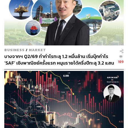
นอกจากการท่องเที่ยวแล้ว ภาคการส่งออกคาดว่าจะฟื้นตัว
เช่นกัน จากประมาณการการเติบโตทางเศรษฐกิจโลกของ
IMF ที่ปรับคาดการณ์ GDP โลกปี 2567 ขึ้นสู่ระดับ 3.1%
(จาก 2.9%) ซึ่งจะช่วยสนับสนุนการฟื้นตัวและความต้องการ
สินค้าส่งออกจากไทยให้เพิ่มขึ้นด้วย เราเริ่มเห็นสัญญาณจาก
BUSINESS
/
MARKET
บางจากฯ Q2/69 ทำกำไรทะลุ 1.2 หมื่นล้าน เริ่มบุ๊กกำไร
มูลค่าส่งออกเดือนมกราคมอยู่ที่ 22,649.9 ล้านดอลลาร์
189
‘SAF’ เชิงพาณิชย์ครั้งแรก หนุนรายได้ครึ่งปีทะลุ 3.2 แสน
ขยายตัว 10.0%YoY สูงสุดนับตั้งแต่เดือนมิถุนายน 2565 เร่ง
ล้าน
ตัวขึ้นจากเดือนก่อนที่ขยายตัว 4.7% การส่งออกของไทยยัง
ขยายตัวต่อเนื่องตามทิศทางการค้าโลกที่เริ่มฟื้นตัว ประกอบ
กับปัจจัยมูลค่าฐานการส่งออกต่ำในช่วงเดียวกันของปีก่อน
หน้า อีกทั้งมีแรงหนุนจากการส่งออกคอมพิวเตอร์และส่วน
ประกอบตามการฟื้นตัวของวัฏจักรสินค้าอิเล็กทรอนิกส์ และ
การส่งออกสินค้าเกษตรและอาหารที่ยังคงขยายตัวสูง
ร่าง พ.ร.บ.งบประมาณรายจ่ายประจำปีงบประมาณ พ.ศ.
2567 ผ่านความเห็นชอบจากสภาผู้แทนราษฎรวาระแรกใน