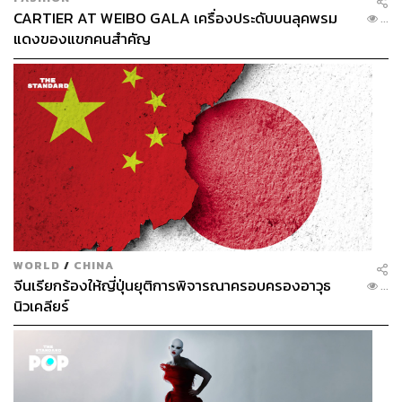
ivilegebanking
CARTIER AT WEIBO GALA เครื่องประดับบนลุคพรม
...
แดงของแขกคนสำคัญ
อ้างอิง:
https://thestandard.co/set-index-2567-through-the-pe
rspective-of-9-brokers/
https://www.investing.com/indices/major-indices
WORLD
/
CHINA
จีนเรียกร้องให้ญี่ปุ่นยุติการพิจารณาครอบครองอาวุธ
...
นิวเคลียร์
สามารถติดตาม THE STANDARD WEALTH
ผ่านแอปพลิเคชันต่างๆ ที่คุณสะดวกหรือใช้งานอยู่แล้วได้เลย