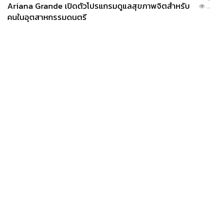
Ariana Grande เปิดตัวโปรแกรมดูแลสุขภาพจิตสำหรับ
...
คนในอุตสาหกรรมดนตรี
News
Wealth
Pop
Podcast
Video
Now
Opinion
Careers
Events
Privacy
About
Contact
Policy
FOR
ADVERTISING
MEMBERSHIP