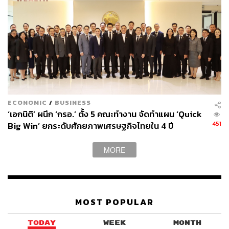
เปิดโอกาสเติบโต พร้อมปิดความเสี่ยง
จากปัจจัยข้างต้น เราเริ่มเห็นโอกาสการฟื้นตัวของเศรษฐกิจ
และตลาดหุ้นไทยในระดับราคาที่น่าสนใจ แต่การลงทุนอาจ
เผชิญความผันผวนหรือปัจจัยเชิงลบที่ไม่คาดคิดได้ โดยในปีนี้
ก็ยังมีหลายปัจจัยที่ต้องจับตา ไม่ว่าจะเป็นเงินเฟ้อที่อาจกลับ
มาพุ่งสูงขึ้น หลังจากราคาพลังงานปรับตัวขึ้น ประเด็น
ECONOMIC
/
BUSINESS
การเมืองทั้งการเลือกตั้งใหญ่โดยเฉพาะในสหรัฐฯ และ
‘เอกนิติ’ ผนึก ‘กรอ.’ ตั้ง 5 คณะทำงาน จัดทำแผน ‘Quick
451
Big Win’ ยกระดับศักยภาพเศรษฐกิจไทยใน 4 ปี
ภูมิรัฐศาสตร์ที่อาจส่งผลกระทบต่อราคาสินค้าและการค้าได้
และนโยบายการเงินที่อาจไม่เป็นไปตามคาด
MORE
จากสถานการณ์ข้างต้น UOB แนะนำการลงทุนที่สอดคล้อง
กับสถานการณ์เพื่อความมั่งคั่งอย่างมั่นคง ด้วย SET50_AKO
Protected Bull – SharkFin
MOST POPULAR
SET50_AKO Protected Bull – SharkFin เป็นผลิตภัณฑ์หุ้นกู้
ที่มีอนุพันธ์แฝง ที่อ้างอิงกับดัชนี SET50 ประเภทที่มีการ
TODAY
WEEK
MONTH