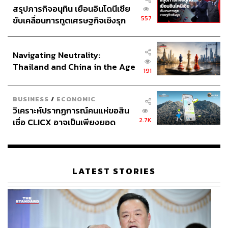
ตัวอย่างราคานำเสนอ ณ วันที่ 27 กุมภาพันธ์ 2567
สรุปภารกิจอนุทิน เยือนอินโดนีเซีย
557
ขับเคลื่อนการทูตเศรษฐกิจเชิงรุก
ประกาศหุ้นส่วนยุทธศาสตร์ไทย –
อินโดนีเซีย
Navigating Neutrality:
Thailand and China in the Age
191
of a New Global Order
BUSINESS
/
ECONOMIC
วิเคราะห์ปรากฏการณ์คนแห่ขอสิน
2.7K
เชื่อ CLICX อาจเป็นเพียงยอด
ภูเขาน้ำแข็ง ของปัญหาหนี้ครัว
เรือนไทยที่ถูกซุกไว้
LATEST STORIES
คำเตือน:
ผลิตภัณฑ์นี้เหมาะสำหรับผู้ลงทุนรายใหญ่ ที่ต้องการ
เพิ่มผลตอบแทนที่สูงกว่าเงินฝากและตราสารหนี้ทั่วไป