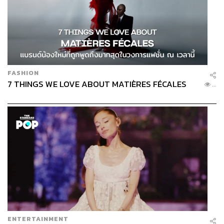
TAGS:
SET Index
ตลาดหุ้นไทย
SET50
UOB Privilege Banking
หุ้นกู้
การลงทุน
FASHION
7 THINGS WE LOVE ABOUT MATIÈRES FÉCALES
...
1.0K
ABOUT THE AUTHOR
UOB Privilege Banking
ช่วยดูแลและต่อยอดความมั่งคั่งในการลงทุน
ให้เติบโตอย่างยั่งยืน เพราะเรา “ใส่ใจทุกเรื่อง
ที่สำคัญสำหรับคุณ”
ENTERTAINMENT