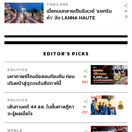
ราคาปิดของ SET50 ณ วันทำการใดตลอดช่วงอายุ
THAILAND
เมื่อถนนกลายเป็นรันเวย์ ‘แยกริน
ของตราสาร ไม่เคยสูงกว่าหรือเท่ากับราคา Knock-Out
0
คำ’ จัด LANNA HAUTE
Price (Knock-Out Event Never Occurs)
COUTURE กลางสายฝน
ณ วัน Final Valuation Date (2 วันทำการก่อนครบอายุ
ตราสาร) ราคาปิดต่ำกว่า Strike Price: ได้รับคืนเฉพาะ
เงินต้น
ณ วัน Final Valuation Date ราคาปิดอยู่ระหว่าง Strike
EDITOR'S PICKS
Price และ Knock-Out Price: ได้รับผลตอบแทนที่เกิดขึ้น
ตามการเปลี่ยนแปลงของดัชนี SET50 โดยมี PR 40%
POLITICS
ส่งผลให้โอกาสได้ผลตอบแทนสูงสุดอยู่ที่ 6%* ต่อปี
มหากาพย์โกงข้อสอบท้องถิ่น ก่อน
ราคาปิดของ SET50 ณ วันทำการใดตลอดช่วงอายุ
601
เดินหน้าสู่จุดจบในสัปดาห์นี้
ของตราสาร เคยอยู่สูงกว่าหรือเท่ากับราคา Knock-Out
Price (Knock-Out Event Occurs)
POLITICS
ได้รับผลตอบแทนที่อัตรา Rebate คือ 0.1%* ต่อปี
เส้นทางคดี 44 สส. ในชั้นศาลฎีกา
237
จะรู้ผลเมื่อไร
*อัตราผลตอบแทนยังไม่รวมการหักภาษี ณ ที่จ่าย 15%
WORLD