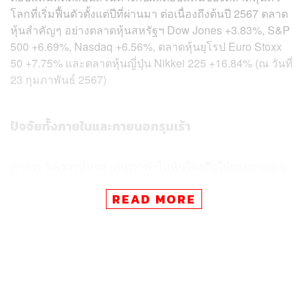
โลกที่เริ่มฟื้นตัวตั้งแต่ปีที่ผ่านมา ต่อเนื่องถึงต้นปี 2567 ตลาด
หุ้นสำคัญๆ อย่างตลาดหุ้นสหรัฐฯ Dow Jones +3.83%, S&P
500 +6.69%, Nasdaq +6.56%, ตลาดหุ้นยุโรป Euro Stoxx
50 +7.75% และตลาดหุ้นญี่ปุ่น Nikkei 225 +16.84% (ณ วันที่
23 กุมภาพันธ์ 2567)
ปัจจัยทั้งภายในและภายนอกรุมเร้า
หากจะวิเคราะห์หาสาเหตุว่าทำไมหุ้นไทยถึงให้ผลตอบแทน
ติดลบต่อเนื่อง พบว่าตลาดหุ้นไทยเผชิญแรงกดดันหลายด้าน
READ MORE
เริ่มจากตลาดหุ้นทั่วโลกเริ่มเกิดการ Sector Rotation จาก
กระแส AI รวมถึงการชะลอการขึ้นดอกเบี้ยของ Fed ส่งผลให้
เงินทุนเริ่มไหลเข้าสู่หุ้นกลุ่ม Growth ในตลาดต่างประเทศ
มากขึ้น หุ้นไทยที่ยังไม่ได้มีความโดดเด่นในเรื่อง AI หรือ
เทคโนโลยีใหม่ๆ จึงมีความน่าสนใจน้อยลง
ด้านปัจจัยในประเทศโดยเฉพาะเรื่องการเมืองก็ส่งผลกระทบ