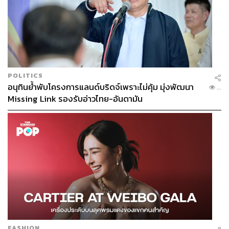
เมื่อถึงวันครบกำหนดอายุตราสาร ผู้ลงทุนมีโอกาสได้
รับคืนเฉพาะเงินต้น ในกรณีที่วันกำหนดราคาปัจจัย
อ้างอิง แล้วดัชนี SET50 ปรับตัวลงต่ำกว่าหรือเท่ากับ
Strike Price (Worst Case Scenario)
ผู้ลงทุนมีความเสี่ยงที่จะไม่ได้รับอัตราผลตอบแทน หรือ
ได้รับอัตราผลตอบแทนที่ไม่แน่นอน ทั้งนี้ ขึ้นอยู่กับการ
POLITICS
เปลี่ยนแปลงของดัชนี SET50 ตามเงื่อนไขการลงทุน
อนุทินย้ำพับโครงการแลนด์บริดจ์เพราะไม่คุ้ม มุ่งพัฒนา
...
การลงทุนมีอายุ 1 ปี และผู้ลงทุนไม่สามารถขายคืน
Missing Link รองรับอ่าวไทย-อันดามัน
หรือไถ่ถอนก่อนครบกำหนดได้
ผู้ลงทุนต้องศึกษาและทำความเข้าใจรายละเอียดเกี่ยว
กับลักษณะหุ้นกู้ที่มีอนุพันธ์แฝง เงื่อนไขผลตอบแทน
วิเคราะห์ความเสี่ยงและความสามารถในการชำระหนี้
ของผู้ออกหุ้นกู้ที่มีอนุพันธ์แฝงอย่างถี่ถ้วน ก่อนตัดสินใจ
ลงทุน
ทั้งนี้ นักลงทุนสามารถศึกษารายละเอียดเพิ่มเติม หรือติดต่อที่
ปรึกษาทางการเงิน (Client Advisor) ของ UOB Privilege
Banking ได้ที่ โทร. 0 2081 0999 หรือคลิก
www.uob.co.th/pr
FASHION