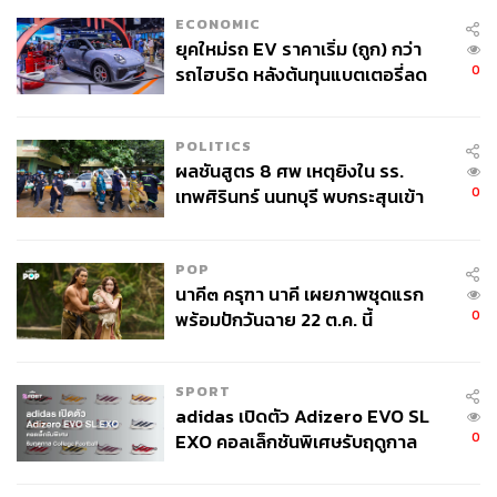
ประกันเงินต้น ชนิดระบุชื่อผู้ถือ ประเภทไม่ด้อยสิทธิ ไม่มี
ECONOMIC
ประกัน และไม่มีผู้แทนผู้ถือหุ้นกู้
ยุคใหม่รถ EV ราคาเริ่ม (ถูก) กว่า
0
รถไฮบริด หลังต้นทุนแบตเตอรี่ลด
ลง - จีนแห่บุกตลาดเกิดใหม่
เหมาะกับใครบ้าง?
POLITICS
ผู้ลงทุนที่มองหาโอกาสในการลงทุนระยะสั้นเพียง 1 ปี
ผลชันสูตร 8 ศพ เหตุยิงใน รร.
ที่มีโอกาสได้ผลตอบแทนมากกว่าเงินฝากประจำหรือ
0
เทพศิรินทร์ นนทบุรี พบกระสุนเข้า
ตราสารหนี้ระยะสั้นทั่วไป
จุดสำคัญ ‘ศีรษะ-หน้าอก’ ครูถูกยิง
ผู้ลงทุนที่รับความผันผวนได้น้อย เนื่องจากผลิตภัณฑ์นี้
4 นัด จากระยะไกล
ความคุ้มครองเงินต้น
POP
ผู้ลงทุนที่มีมุมมองคาดว่าดัชนี SET50 มีแนวโน้มปรับ
นาคี๓ ครุฑา นาคี เผยภาพชุดแรก
ตัวสูงขึ้น แต่คาดว่าไม่เกิน Knock-Out Price (15%)
0
พร้อมปักวันฉาย 22 ต.ค. นี้
การจ่ายผลตอบแทน จากตัวอย่างราคานำเสนอ ณ วันที่ 27
SPORT
กุมภาพันธ์ 2567
adidas เปิดตัว Adizero EVO SL
0
EXO คอลเล็กชันพิเศษรับฤดูกาล
ผลตอบแทนอยู่ในช่วง 0-6%* (จาก Participation Rate
College Football
ที่ 40%)