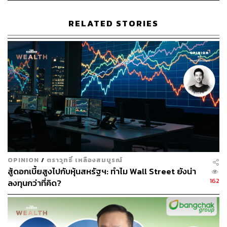
RELATED STORIES
แม้จะดูซบเซา แต่ยังมีหวังฟื้นตัวในครึ่งหลังของปี
ในปี 2567 เรายังมีความหวังและการฟื้นตัวขึ้นของเศรษฐกิจ
ไทย นำโดยการท่องเที่ยว เราเห็นจำนวนนักท่องเที่ยว
มากกว่า 3 ล้านคน 2 เดือนติดกัน (ธันวาคม 2566 และ
มกราคม 2567) นำโดยนักท่องเที่ยวจีนที่เริ่มกลับเข้ามา UOB
Group คาดว่านักท่องเที่ยวปีนี้จะเพิ่มขึ้นแตะ 33.5 ล้านคน ก่อ
ให้เกิดรายได้ว่า 3 ล้านล้านบาท หรือ 17.2% ของ GDP
OPINION
/
ตราวุทธิ์ เหลืองสมบูรณ์
สู้ดอกเบี้ยสูงไปกับหุ้นสหรัฐฯ: ทำไม Wall Street ยังน่า
162
ลงทุนกว่าที่คิด?