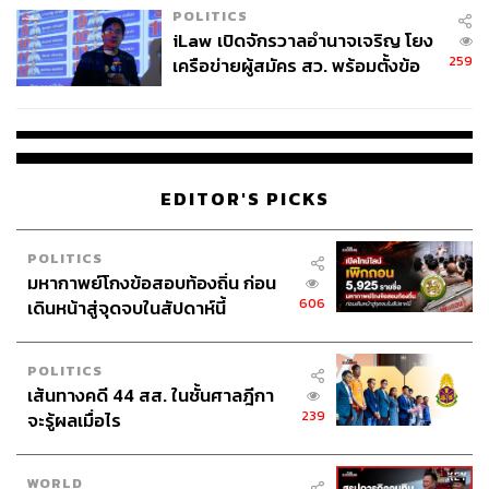
POLITICS
iLaw เปิดจักรวาลอำนาจเจริญ โยง
259
เครือข่ายผู้สมัคร สว. พร้อมตั้งข้อ
สังเกตลงสมัครตรงคุณสมบัติหรือ
ไม่
EDITOR'S PICKS
POLITICS
มหากาพย์โกงข้อสอบท้องถิ่น ก่อน
606
เดินหน้าสู่จุดจบในสัปดาห์นี้
POLITICS
เส้นทางคดี 44 สส. ในชั้นศาลฎีกา
239
จะรู้ผลเมื่อไร
WORLD