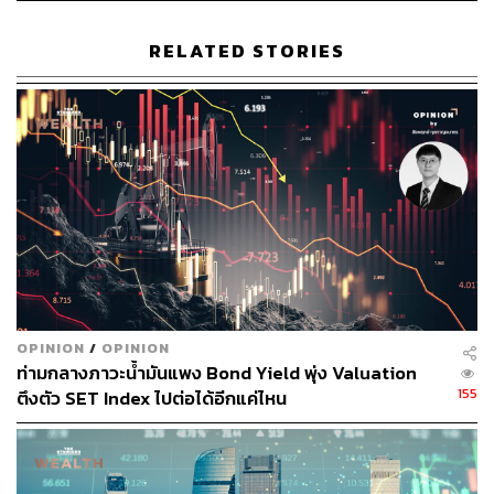
RELATED STORIES
TAGS:
SET Index
ตลาดหุ้นไทย
หุ้นไทย
โบรกเกอร์
NOW​ AND NEXT 2024
2.1K
ABOUT THE AUTHOR
สกุลชัย เก่งอนันตานนท์
Content Creator สำนักข่าว THE
OPINION
/
OPINION
STANDARD WEALTH
ท่ามกลางภาวะน้ำมันแพง Bond Yield พุ่ง Valuation
155
ตึงตัว SET Index ไปต่อได้อีกแค่ไหน