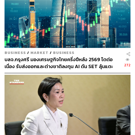
BUSINESS
/
MARKET
/
BUSINESS
บลจ.กรุงศรี มองเศรษฐกิจไทยครึ่งปีหลัง 2569 โตต่อ
272
เนื่อง รับส่งออกและต่างชาติลงทุน AI ดัน SET ลุ้นแตะ
1,700 จุด แนะซื้อหุ้นเทคจีน รับฟันด์โฟลว์ หุ้นชิปปรับฐาน