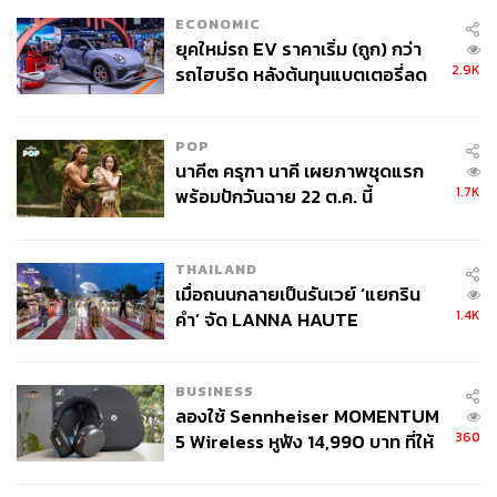
ECONOMIC
ยุคใหม่รถ EV ราคาเริ่ม (ถูก) กว่า
2.9K
รถไฮบริด หลังต้นทุนแบตเตอรี่ลด
ลง - จีนแห่บุกตลาดเกิดใหม่
POP
นาคี๓ ครุฑา นาคี เผยภาพชุดแรก
1.7K
พร้อมปักวันฉาย 22 ต.ค. นี้
THAILAND
เมื่อถนนกลายเป็นรันเวย์ ‘แยกริน
1.4K
คำ’ จัด LANNA HAUTE
COUTURE กลางสายฝน
BUSINESS
ลองใช้ Sennheiser MOMENTUM
360
5 Wireless หูฟัง 14,990 บาท ที่ให้
ผู้ใช้ถอดเปลี่ยนแบตเองได้ ก่อนกฎ
EU บังคับปีหน้า