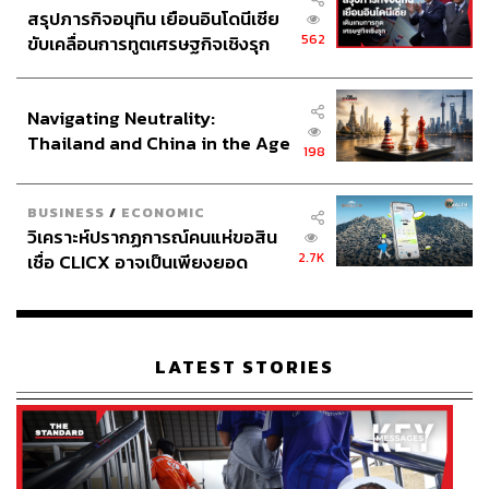
สรุปภารกิจอนุทิน เยือนอินโดนีเซีย
562
ขับเคลื่อนการทูตเศรษฐกิจเชิงรุก
ประกาศหุ้นส่วนยุทธศาสตร์ไทย –
อินโดนีเซีย
Navigating Neutrality:
Thailand and China in the Age
198
of a New Global Order
BUSINESS
/
ECONOMIC
วิเคราะห์ปรากฏการณ์คนแห่ขอสิน
2.7K
เชื่อ CLICX อาจเป็นเพียงยอด
ภูเขาน้ำแข็ง ของปัญหาหนี้ครัว
เรือนไทยที่ถูกซุกไว้
LATEST STORIES