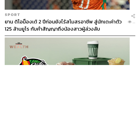
SPORT
ยาน ดิโอม็องเด้ 2 ปีก่อนยังไร้สโมสรอาชีพ สู่นักเตะค่าตัว
...
125 ล้านยูโร กับคำสัญญาถึงน้องสาวผู้ล่วงลับ
BUSINESS
/
BUSINESS
ยอดขายครึ่งปีแรก Cafe Amazon โตทะลุสถิติ 117 ล้าน
...
แก้ว หนุนธุรกิจไลฟ์สไตล์ OR โตต่อเนื่อง