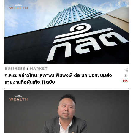
หุ้นสิงคโปร์และฮ่องกงที่ปัจจุบันใช้หลักเกณฑ์เดียวกันนี้แล้ว
“ตอนนี้ผู้ประกอบการเอกชนของไทยถือว่ามีความพร้อมที่จะ
เน้นในเรื่องคุณภาพมากกว่าปริมาณ เพราะการบังคับให้ทำ
PAEs 3 ปีจะทำให้เรื่องโครงสร้างระบบงาน การบันทึกข้อมูล
การรับรู้รายได้ของการดำเนินธุรกิจจะต้องมีความพร้อม และ
อยู่ในมาตรฐานมากยิ่งขึ้น ซึ่งจริงๆ ปกติแล้วเวลายื่นไฟลิ่งบริ
ษัทต้องยื่นงบการเงิน 3 ปีย้อนหลังอยู่แล้ว แต่ที่ผ่านมาจะเป็น
ในรูปแบบที่งบการเงิน 2 ปีแรกจะเป็นแบบ NPAEs และปีที่ 3
ล่าสุดถึงเป็นแบบ PAEs แต่เกณฑ์ใหม่กำหนดให้ทำแบบ
BUSINESS
/
MARKET
PAEs เป็นการยกระดับมาตรฐานบริษัทที่จะมา IPO”
ก.ล.ต. กล่าวโทษ ‘สุภาพร พิมพงษ์’ ต่อ บก.ปอศ. ปมส่ง
199
รายงานถือหุ้นเท็จ 11 ฉบับ
ทั้งนี้ ปัจจุบันประเทศไทยใช้มาตรฐานสากลรายงานทางการ
เงิน (IFRS) โดยมีการแบ่งการทำงบการเงินเป็น 2 ระดับ คือ
กิจการที่มีส่วนได้เสียสาธารณะ (Publicly Accountable
Entities: PAEs) คือต้องปฏิบัติตามข้อกําหนดของ
มาตรฐานการรายงานทางการเงิน ที่จัดขึ้นตาม
มาตรฐานการรายงานทางการเงินระหว่างประเทศ
อย่างเต็มรูปแบบ หรือที่เรียกกันสั้นๆ ว่า ‘มาตรฐานชุด