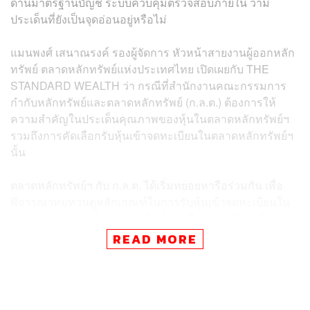
ด้านมาตรฐานบัญชี ระบบควบคุมตรวจสอบภายใน ว่ามี
ประเด็นที่ยังเป็นจุดอ่อนอยู่หรือไม่
แมนพงศ์ เสนาณรงค์ รองผู้จัดการ หัวหน้าสายงานผู้ออกหลัก
ทรัพย์ ตลาดหลักทรัพย์แห่งประเทศไทย เปิดเผยกับ THE
STANDARD WEALTH ว่า กรณีที่สำนักงานคณะกรรมการ
กำกับหลักทรัพย์และตลาดหลักทรัพย์ (ก.ล.ต.) ต้องการให้
ความสำคัญในประเด็นคุณภาพของหุ้นในตลาดหลักทรัพย์ฯ
รวมถึงการคัดเลือกรับหุ้นเข้าจดทะเบียนในตลาดหลักทรัพย์ฯ
นั้น
ตลาดหลักทรัพย์ฯ กับ ก.ล.ต. ได้เริ่มทยอยหารือร่วมกัน เพื่อ
พิจารณาทบทวนดูหลักเกณฑ์ในการรับหุ้นเข้าจดทะเบียนใน
ตลาดหลักทรัพย์ฯ โดยจะเน้นในทั้ง 2 เรื่องหลัก คือ 1. ในเชิง
ปริมาณ เช่น ฐานะการเงิน ผลประกอบการ และ 2. ในเชิง
READ MORE
คุณภาพ เช่น ในด้านมาตรฐานบัญชี ระบบควบคุมตรวจสอบ
ภายใน เพื่อดูว่ามีประเด็นใดที่ยังเป็นจุดอ่อนอยู่หรือไม่
อย่างไรก็ตาม ยังไม่สามารถกำหนดกรอบเวลาที่ชัดเจนได้ว่า
จะได้ข้อสรุปในช่วงเวลาใด โดยขณะนี้ยังอยู่ในช่วงเริ่มต้น