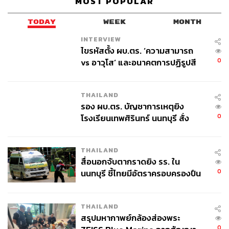
MOST POPULAR
TODAY
WEEK
MONTH
INTERVIEW
ไขรหัสตั้ง ผบ.ตร. ‘ความสามารถ
TAGS:
ตลาดหลักทรัพย์แห่งประเทศไทย (ตลท.)
IPO
0
vs อาวุโส’ และอนาคตการปฏิรูปสี
แมนพงศ์ เสนาณรงค์
หุ้นไทย
สำนักงานคณะกรรมการกำกับหลักทรัพย์และ
กากี กับ พล.ต.อ. เอก อังสนานนท์
ตลาดหลักทรัพย์ (ก.ล.ต.)
THAILAND
รอง ผบ.ตร. บัญชาการเหตุยิง
0
โรงเรียนเทพศิรินทร์ นนทบุรี สั่ง
ค้นหา 2 รอบยืนยันไร้คนติดค้าง พบ
ศพปู่-ย่าที่บ้านพักผู้ก่อเหตุ
THAILAND
สื่อนอกจับตากราดยิง รร. ใน
0
นนทบุรี ชี้ไทยมีอัตราครอบครองปืน
713
สูงในระดับต้นของภูมิภาค
THAILAND
ABOUT THE AUTHOR
สรุปมหากาพย์กล้องส่องพระ
0