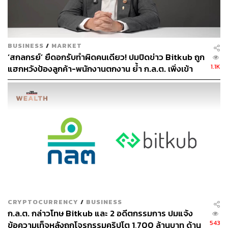
ใหญ่’
กิจการที่ไม่มีส่วนได้เสียสาธารณะ (Non-Publicly
BUSINESS
/
MARKET
Accountable Entities: NPAEs) ซึ่งต้องปฏิบัติตาม
‘สกลกรย์’ ยืดอกรับทำผิดคนเดียว! ปมปิดข่าว Bitkub ถูก
มาตรฐานการรายงานทางการเงินสําหรับกิจการที่ไม่มี
1.1K
แฮกหวังป้องลูกค้า-พนักงานตกงาน ย้ำ ก.ล.ต. เพิ่งเข้า
ส่วนได้เสียสาธารณะ (TFRS for NPAEs) หรือที่เรียก
ตรวจ เมื่อปี 68
สั้นๆ ว่า ‘มาตรฐานชุดเล็ก’ ซึ่งข้อกําหนดในมาตรฐาน
ชุดนี้จะง่ายกว่ามาตรฐานชุดใหญ่ ช่วยลดความยุ่งยาก
ซับซ้อนหลายประเด็น
ดังนั้น จากประเด็นดังกล่าวคาดว่าในปี 2566-2567 ก่อนที่
เกณฑ์ใหม่นี้จะมีผลบังคับใช้ จะเป็นปัจจัยสนับสนุนให้บริษัท
จำนวนมากเร่งกระบวนการในการระดมทุนและเสนอขายหุ้น
IPO เนื่องจากเกณฑ์ใหม่จะทำให้ผู้ระดมทุนมีต้นทุนในการ
รายงานข้อมูลงบการเงินที่เพิ่มสูงขึ้นจากเดิม ทั้งนี้ เฉพาะงาน
ที่ปรึกษาด้านการ IPO ของบริษัทในปี 2566 พบว่ามีลูกค้ายื่น
CRYPTOCURRENCY
/
BUSINESS
ไฟลิ่งไม่น้อยกว่า 10 บริษัท เพิ่มจากภาวะปกติที่มีเพียง 4-5
ก.ล.ต. กล่าวโทษ Bitkub และ 2 อดีตกรรมการ ปมแจ้ง
บริษัทต่อปี
543
ข้อความเท็จหลังถูกโจรกรรมคริปโต 1,700 ล้านบาท ด้าน