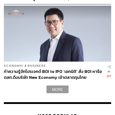
บริษัทแจงตัดสินใจปิดข่าวเพื่อสกัดการแห่ถอนสินทรัพย์
บทความที่เกี่ยวข้อง
“นี่เป็นราคาที่เราพึงพอใจทั้ง 2 ฝ่าย” เจ้าของสุกี้ตี๋น้อยก
ล่าวหลัง Jaymart ควักเงิน 1.2 พันล้านบาทเข้าถือหุ้น 3
0%
ADVANC ทุ่ม 32,420 ล้านบาท เข้าซื้อกิจการ 3BB จาก
JAS
กางแผน ‘โอ้กะจู๋’ หลังมี OR เป็นแบ็กอัป เดินหน้าขยาย
สาขาเพิ่มเป็น 60 แห่ง ขายผักสดและบุก CLMV ก่อน IP
ECONOMIC
/
BUSINESS
O ในปี 2567
ทำความรู้จักโปรเจกต์ BOI to IPO ‘เอกนิติ’ สั่ง BOI หารือ
217
ตลท.ดึงบริษัท New Economy เข้าตลาดทุนไทย
MORE
สามารถติดตาม THE STANDARD WEALTH
ผ่านแอปพลิเคชันต่างๆ ที่คุณสะดวกหรือใช้งานอยู่แล้วได้เลย