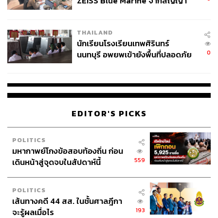
ZEISS Blue Marine จากสัญญา
ประลองยุทธ ผงงอย
ผลิต 8.3 ล้าน สู่ข้อพิพาท ‘มา
THE STANDARD WEALTH Feature Editor
เวลล์ฯ’ ฟ้อง ‘โทน บางแค’ ผิดนัด
THAILAND
จ่ายหนี้-แอบระบุแบรนด์
นักเรียนโรงเรียนเทพศิรินทร์
0
นนทบุรี อพยพเข้ายังพื้นที่ปลอดภัย
ชั่วคราว หลังเหตุใช้อาวุธปืนภายใน
โรงเรียนคลี่คลาย
EDITOR'S PICKS
POLITICS
มหากาพย์โกงข้อสอบท้องถิ่น ก่อน
559
เดินหน้าสู่จุดจบในสัปดาห์นี้
POLITICS
เส้นทางคดี 44 สส. ในชั้นศาลฎีกา
193
จะรู้ผลเมื่อไร