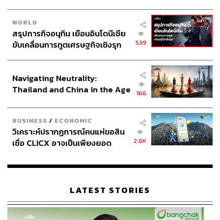
WORLD
สรุปภารกิจอนุทิน เยือนอินโดนีเซีย
539
ขับเคลื่อนการทูตเศรษฐกิจเชิงรุก
ประกาศหุ้นส่วนยุทธศาสตร์ไทย –
อินโดนีเซีย
Navigating Neutrality:
Thailand and China in the Age
166
of a New Global Order
BUSINESS
/
ECONOMIC
วิเคราะห์ปรากฏการณ์คนแห่ขอสิน
2.6K
เชื่อ CLICX อาจเป็นเพียงยอด
ภูเขาน้ำแข็ง ของปัญหาหนี้ครัว
เรือนไทยที่ถูกซุกไว้
LATEST STORIES