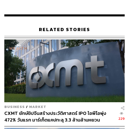
ข้างมีประสิทธิภาพ ส่งผลให้ธุรกิจสามารถเดินหน้าต่อไปได้
ค่อนข้างดีในช่วง 3 ปีที่ผ่านมา แม้ต้องเผชิญผลกระทบจาก
สถานการณ์โควิด รวมทั้งปัญหาเงินเฟ้อที่สูง
RELATED STORIES
โดยสะท้อนได้จากตัวเลขผลการดำเนินงานช่วง 9 เดือนแรกปี
นี้ที่มีกำไรสุทธิรวม 8.25 แสนล้านบาท ส่วนยอดขายรวมอยู่ที่
13.17 ล้านล้านบาท ออกมาดีกว่าช่วง 9 เดือนแรกของปี
2561-2562 ซึ่งเป็นช่วงปีก่อนที่มีโควิดระบาด
ด้าน สมศักดิ์ ศิริชัยนฤมิตร ประธานเจ้าหน้าที่บริหาร บริษัท
แอสเซท โปร แมเนจเม้นท์ จำกัด ผู้ดำเนินธุรกิจที่ปรึกษาทาง
ด้านการเงิน เปิดเผยกับ THE STANDARD WEALTH ว่า การ
ที่ ก.ล.ต. ปรับเปลี่ยนเกณฑ์กำหนดบริษัทจะยื่นไฟลิ่ง จะต้อง
ทำงบการเงินย้อนหลัง 3 ปีล่าสุดเป็นแบบ PAEs นั้น เป็นการ
ยกระดับมาตรฐานบริษัทที่จะเข้าจดทะเบียนในตลาดหลัก
BUSINESS
/
MARKET
ทรัพย์ฯ ให้ดียิ่งขึ้น รวมถึงมีมาตรฐานของงบการเงินที่มีความ
CXMT ยักษ์ชิปจีนสร้างประวัติศาสตร์ IPO ไอพีโอพุ่ง
น่าเชื่อถือมาก่อนหน้าที่จะยื่นไฟลิ่ง อีกทั้งเป็นการยกระดับ
229
472% วันแรก มาร์เก็ตแคปทะลุ 3.3 ล้านล้านหยวน
มาตรฐานตลาดทุนของไทยใหม่ให้มีระดับใกล้เคียงกับตลาด