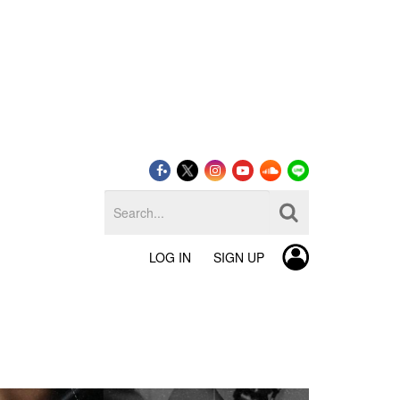
LOG IN
SIGN UP