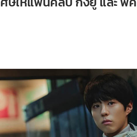
ศษให้แฟนคลับ กงยู และ พั