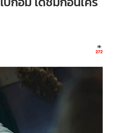
คโบกอม ได้ชมก่อนใคร
272