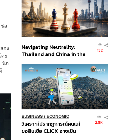
อินโดนีเซีย
จ
องซอ
Navigating Neutrality:
ยสอง
152
Thailand and China in the
โดย
Age of a New Global
 นัก
Order
มี
BUSINESS
/
ECONOMIC
2.5K
วิเคราะห์ปรากฏการณ์คนแห่
ขอสินเชื่อ CLICX อาจเป็น
เพียงยอดภูเขาน้ำแข็ง ของ