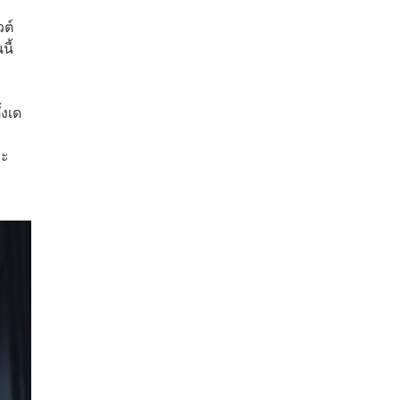
วต์
นี้
้งเด
ละ