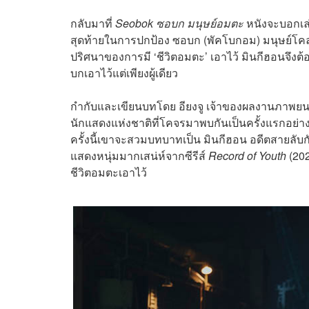
กลับมาที่
Seobok ซอบก มนุษย์อมตะ
หนังจะบอกเล่า
สุดท้ายในการปกป้อง ซอบก (พัคโบกอม) มนุษย์โคล
ปริศนาของการมี ‘ชีวิตอมตะ’ เอาไว้ มินกีฮอนจึง
บกเอาไว้แต่เพียงผู้เดียว
กำกับและเขียนบทโดย อียงจู เจ้าของผลงานภาพย
นักแสดงแห่งชาติที่โคจรมาพบกันเป็นครั้งแรกอย่าง 
ครั้งนี้เขาจะสวมบทบาทเป็น มินกีฮอน อดีตสายลับกั
แสดงหนุ่มมากเสน่ห์จากซีรีส์
Record of Youth
(202
ชีวิตอมตะเอาไว้