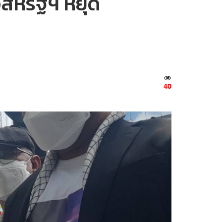
สหรัฐฯ หยุด
40