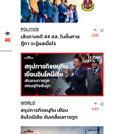
POLITICS
208
เส้นทางคดี 44 สส. ในชั้นศาล
40
ฎีกา จะรู้ผลเมื่อไร
WORLD
543
สรุปภารกิจอนุทิน เยือน
อินโดนีเซีย ขับเคลื่อนการทูต
เศรษฐกิจเชิงรุก ประกาศหุ้น
ส่วนยุทธศาสตร์ไทย –