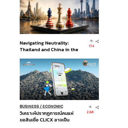
อินโดนีเซีย
Navigating Neutrality:
174
Thailand and China in the
Age of a New Global
Order
BUSINESS
/
ECONOMIC
2.6K
วิเคราะห์ปรากฏการณ์คนแห่
ขอสินเชื่อ CLICX อาจเป็น
เพียงยอดภูเขาน้ำแข็ง ของ