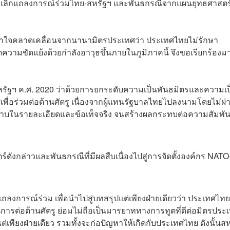
งยกเลิกแถลงการณ์ร่วมไทย-สหรัฐฯ และพันธกรณีจากแผนยุทธศาสตร
้าใจคลาดเคลื่อนจากนานามิตรประเทศว่า ประเทศไทยไม่รักษา
ามขัดแย้งด้วยกำลังอาวุธขึ้นภายในภูมิภาคนี้ จึงขอเรียกร้องมา
หรัฐฯ ค.ศ. 2020 ว่าด้วยการยกระดับความเป็นพันธมิตรและความเป
พื่อร่วมต่อต้านศัตรู เนื่องจากผู้แทนรัฐบาลไทยไปลงนามโดยไม่ผ่
ในรายละเอียดและข้อเท็จจริง จนสร้างผลกระทบต่อความสัมพัน
์ดังกล่าวและพันธกรณีที่มีผลสืบเนื่องไปสู่การจัดตั้งองค์กร NATO
ถลงการณ์ร่วม เพื่อนำไปสู่บทสรุปแต่เพียงฝ่ายเดียวว่า ประเทศไท
นการต่อต้านศัตรู ย่อมไม่ถือเป็นมารยาททางการทูตที่ดีต่อมิตรประ
่เพียงฝ่ายเดียว รวมทั้งจะก่อปัญหาให้เกิดกับประเทศไทย ดังนั้นส