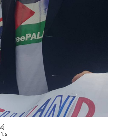
ุ์
 โจ