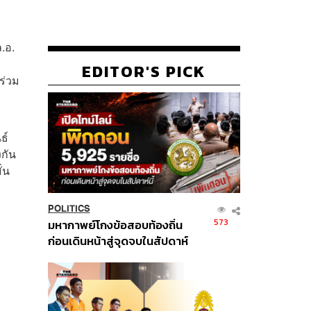
.อ.
EDITOR'S PICK
ร่วม
ธ์
งกัน
่น
POLITICS
573
มหากาพย์โกงข้อสอบท้องถิ่น
ก่อนเดินหน้าสู่จุดจบในสัปดาห์
นี้