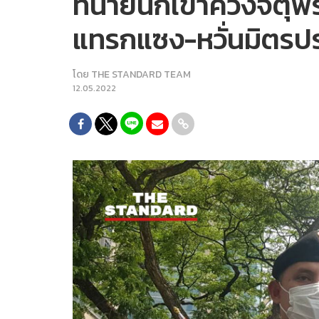
ทนายนกเขาควงจตุพรย
แทรกแซง-หวั่นมิตรป
โดย
THE STANDARD TEAM
12.05.2022