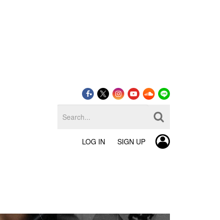
LOG IN
SIGN UP