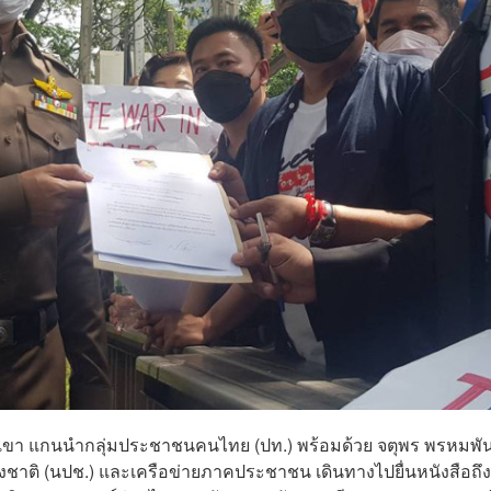
นกเขา แกนนำกลุ่มประชาชนคนไทย (ปท.) พร้อมด้วย จตุพร พรหมพันธ
าติ (นปช.) และเครือข่ายภาคประชาชน เดินทางไปยื่นหนังสือถึง