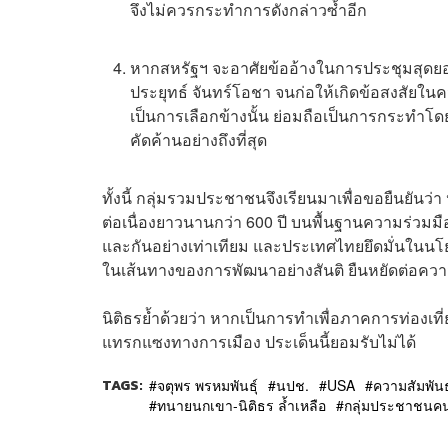
จึงไม่ควรกระทำการดังกล่าวซ้ำอีก
หากสหรัฐฯ จะอาศัยข้ออ้างในการประชุมสุดยอด
ประยุทธ์ จันทร์โอชา จนก่อให้เกิดข้อสงสัยใน
เป็นการเลือกข้างนั้น ย่อมถือเป็นการกระทำ
คัดค้านอย่างถึงที่สุด
ทั้งนี้ กลุ่มรวมประชาชนจึงเรียนมาเพื่อขอยืนยัน
ต่อเนื่องยาวนานกว่า 600 ปี บนพื้นฐานความร่วมมื
และกันอย่างเท่าเทียม และประเทศไทยยึดมั่นในนโยบ
ในเส้นทางของการพัฒนาอย่างสันติ ยืนหยัดต่อความ
นิติธรย้ำด้วยว่า หากเป็นการทำเพื่อภาคการท่องเ
แทรกแซงทางการเมือง ประเด็นนี้ยอมรับไม่ได้
TAGS:
จตุพร พรหมพันธุ์
นปช.
USA
ความสัมพัน
ทนายนกเขา-นิติธร ล้ำเหลือ
กลุ่มประชาชนค