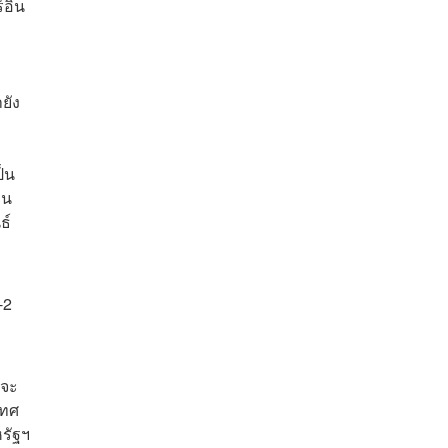
์อิน
ยัง
็น
าน
ธ์
-2
ยจะ
เทศ
หรัฐฯ