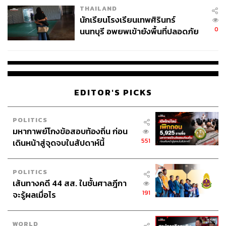
THAILAND
จ่ายหนี้-แอบระบุแบรนด์
นักเรียนโรงเรียนเทพศิรินทร์
0
นนทบุรี อพยพเข้ายังพื้นที่ปลอดภัย
ชั่วคราว หลังเหตุใช้อาวุธปืนภายใน
โรงเรียนคลี่คลาย
EDITOR'S PICKS
POLITICS
มหากาพย์โกงข้อสอบท้องถิ่น ก่อน
551
เดินหน้าสู่จุดจบในสัปดาห์นี้
POLITICS
เส้นทางคดี 44 สส. ในชั้นศาลฎีกา
191
จะรู้ผลเมื่อไร
WORLD