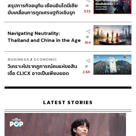
สรุปภารกิจอนุทิน เยือนอินโดนีเซีย
533
ขับเคลื่อนการทูตเศรษฐกิจเชิงรุก
ประกาศหุ้นส่วนยุทธศาสตร์ไทย –
อินโดนีเซีย
Navigating Neutrality:
Thailand and China in the Age
164
of a New Global Order
BUSINESS
/
ECONOMIC
วิเคราะห์ปรากฏการณ์คนแห่ขอสิน
2.6K
เชื่อ CLICX อาจเป็นเพียงยอด
ภูเขาน้ำแข็ง ของปัญหาหนี้ครัว
เรือนไทยที่ถูกซุกไว้
LATEST STORIES