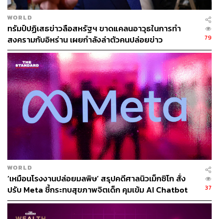
https://www.scmp.com/news/asia/southeast-asia/arti
cle/3356063/brunei-picks-helicopter-flying-prince-ab
WORLD
dul-mateen-foreign-minister?module=perpetual_scro
ทรัมป์ปฏิเสธข่าวลือสหรัฐฯ ขาดแคลนอาวุธในการทำ
ll_0&pgtype=article
79
สงครามกับอิหร่าน เผยกำลังล่าตัวคนปล่อยข่าว
https://www.abs-cbn.com/news/world/2026/6/5/brune
i-s-instagrammer-prince-named-foreign-minister-in-c
abinet-reshuffle-1420
TAGS:
Brunei
Middle East
Abdul Mateen
Instagram
USA
Iran
Israel
WORLD
‘เหมือนโรงงานปล่อยมลพิษ’ สรุปคดีศาลนิวเม็กซิโก สั่ง
37
ปรับ Meta ชี้กระทบสุขภาพจิตเด็ก คุมเข้ม AI Chatbot
191