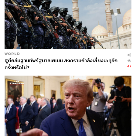
และอิหร่าน) แม้ประเทศบรูไนจะได้ประโยชน์จากการส่งออก
น้ำมันที่เพิ่มขึ้น แต่ก็ต้องแบกรับภาระต้นทุนมหาศาลในการ
อุดหนุนราคาพลังงานในประเทศให้คงระดับต่ำ
มีการตั้งคณะกรรมการพิเศษเพื่อรับมือกับผลกระทบจาก
ความขัดแย้งในตะวันออกกลาง และบรูไนยังได้เริ่มมาตรการ
เข้มงวดกับรถยนต์ทะเบียนต่างประเทศ เพื่อป้องกันการ
WORLD
ลักลอบนำน้ำมันที่ได้รับการอุดหนุนข้ามพรมแดน
ฮูตีถล่มฐานทัพรัฐบาลเยเมน สงครามกำลังเสี่ยงปะทุอีก
47
ครั้งหรือไม่?
นักวิเคราะห์มองว่า เจ้าชายมาทีนทรงเป็นที่รู้จักอย่างกว้าง
ขวางในฐานะ ‘เจ้าชายอินสตาแกรม’ ซึ่งมีผู้ติดตามมากกว่า 3
ล้านคน ทำให้เจ้าชายมาทีนทรงเป็นตัวแทน ‘ภาพลักษณ์ที่ทัน
สมัยของราชวงศ์’ การก้าวขึ้นมารับตำแหน่งของเจ้าชายมา
ทีนในครั้งนี้ จึงถูกมองว่า เป็นภาพสะท้อนที่ชัดเจนที่สุดของ
‘การผลัดใบสู่ผู้นำรุ่นใหม่’ ของบรูไน
แฟ้มภาพ:
Ezra Acayan / Pool via Reuters
อ้างอิง: