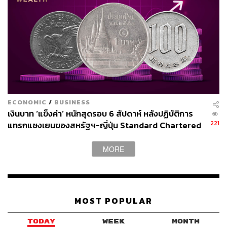
ABOUT THE AUTHOR
ณรงค์กร มโนจันทร์เพ็ญ
Content Creator กองบรรณาธิการข่าว THE
STANDARD
ECONOMIC
/
BUSINESS
เงินบาท ‘แข็งค่า’ หนักสุดรอบ 6 สัปดาห์ หลังปฏิบัติการ
221
แทรกแซงเยนของสหรัฐฯ-ญี่ปุ่น Standard Chartered
เปิดเป้าสิ้นปีนี้จ่อแข็งต่อแตะ 32.50 บาทต่อดอลลาร์
MORE
MOST POPULAR
TODAY
WEEK
MONTH