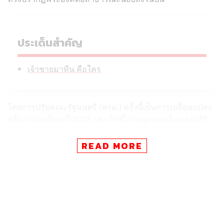
ประเด็นสำคัญ
เจ้าชายมาทีน คือใคร
โดยการปรับคณะรัฐมนตรี (ครม.) ครั้งนี้เป็นการเปลี่ยนแปลง
ครั้งแรกนับตั้งแต่ปี 2022 และเกิดขึ้นก่อนงานเฉลิมฉลองสิริ
ราชสมบัติครบ 60 ปี (Diamond Jubilee) ในปี 2027
READ MORE
เจ้าชายมาทีน คือใคร
เจ้าชายอับดุล มาทีน ทรงเป็นหนึ่งในพระราชโอรสที่มีพระ
ชนมายุน้อยที่สุด (34 พรรษา) ในสมเด็จพระราชาธิบดีฯ แห่ง