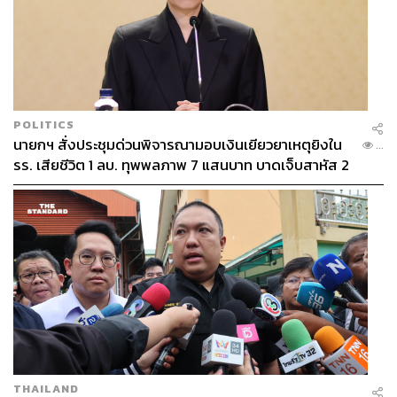
POLITICS
นายกฯ สั่งประชุมด่วนพิจารณามอบเงินเยียวยาเหตุยิงใน
...
รร. เสียชีวิต 1 ลบ. ทุพพลภาพ 7 แสนบาท บาดเจ็บสาหัส 2
แสนบาท บาดเจ็บเล็กน้อย 1 แสนบาท
THAILAND