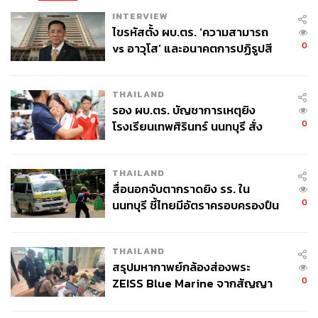
INTERVIEW
ไขรหัสตั้ง ผบ.ตร. ‘ความสามารถ
0
vs อาวุโส’ และอนาคตการปฏิรูปสี
กากี กับ พล.ต.อ. เอก อังสนานนท์
THAILAND
รอง ผบ.ตร. บัญชาการเหตุยิง
0
โรงเรียนเทพศิรินทร์ นนทบุรี สั่ง
ค้นหา 2 รอบยืนยันไร้คนติดค้าง พบ
ศพปู่-ย่าที่บ้านพักผู้ก่อเหตุ
THAILAND
สื่อนอกจับตากราดยิง รร. ใน
0
นนทบุรี ชี้ไทยมีอัตราครอบครองปืน
สูงในระดับต้นของภูมิภาค
THAILAND
สรุปมหากาพย์กล้องส่องพระ
0
ZEISS Blue Marine จากสัญญา
ผลิต 8.3 ล้าน สู่ข้อพิพาท ‘มา
เวลล์ฯ’ ฟ้อง ‘โทน บางแค’ ผิดนัด