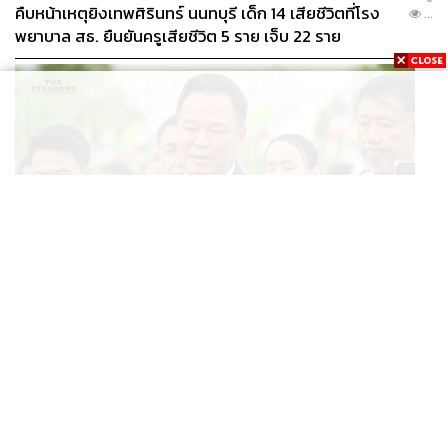
คืบหน้าเหตุยิงเทพศิรินทร์ นนทบุรี เด็ก 14 เสียชีวิตที่โรง
...
พยาบาล สธ. ยืนยันครูเสียชีวิต 5 ราย เจ็บ 22 ราย
POLITICS
อนุทินบอกโรมปมทุจริตสอบท้องถิ่น นายกฯไม่มีหน้าที่ดู
...
TOR แต่มีหน้าที่หาคนผิดมาลงโทษ