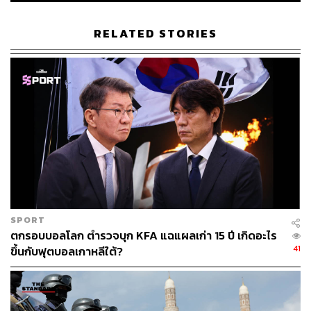
นอกจากเจ้าชายมาทีนแล้ว ยังมีสมาชิกราชวงศ์พระองค์อื่นๆ
RELATED STORIES
ที่ได้รับการแต่งตั้งให้ดำรงตำแหน่งสำคัญในคณะรัฐมนตรี
ชุดใหม่ของบรูไนเช่นเดียวกัน เช่น เจ้าชายอับดุล มาลิก พระ
ราชโอรสองค์รอง ทรงได้รับการแต่งตั้งให้เป็น รัฐมนตรี
ประจำสำนักนายกรัฐมนตรี ซึ่งถือเป็นตำแหน่งในคณะ
รัฐมนตรีครั้งแรกของพระองค์ ขณะที่ อัล-มุห์ตาดี บิลละห์
มกุฎราชกุมารแห่งบรูไน ทรงดำรงตำแหน่ง รัฐมนตรีอาวุโส
ประจำสำนักนายกรัฐมนตรี ต่อไปตามเดิม ส่วนสมเด็จพระรา
ชาธิบดีฯ จะยังคงทรงดำรงตำแหน่งสำคัญหลัก ได้แก่ นายก
รัฐมนตรี รัฐมนตรีว่าการกระทรวงกลาโหม และรัฐมนตรี
ว่าการกระทรวงการคลัง
SPORT
การปรับคณะรัฐมนตรีครั้งนี้มีผู้หญิงเข้ารับตำแหน่งมากที่สุด
ตกรอบบอลโลก ตำรวจบุก KFA แฉแผลเก่า 15 ปี เกิดอะไร
เป็นประวัติการณ์ ซึ่งรวมถึงรัฐมนตรีว่าการกระทรวง
41
ขึ้นกับฟุตบอลเกาหลีใต้?
ศึกษาธิการ และรัฐมนตรีช่วยว่าการอีก 3 ตำแหน่ง
ขณะนี้บรูไนกำลังเผชิญแรงกดดันจากวิกฤตพลังงานโลก อัน
เป็นผลมาจากสงครามในตะวันออกกลาง (สหรัฐฯ-อิสราเอล