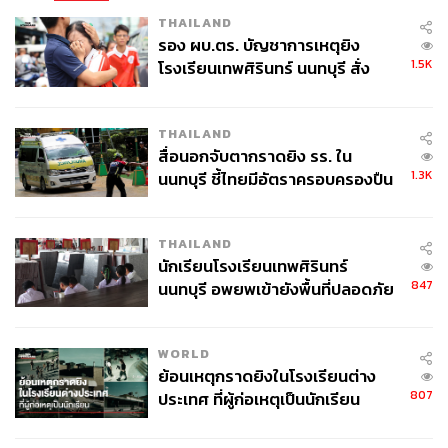
THAILAND
รอง ผบ.ตร. บัญชาการเหตุยิง
1.5K
โรงเรียนเทพศิรินทร์ นนทบุรี สั่ง
ค้นหา 2 รอบยืนยันไร้คนติดค้าง พบ
ศพปู่-ย่าที่บ้านพักผู้ก่อเหตุ
THAILAND
สื่อนอกจับตากราดยิง รร. ใน
101
1.3K
นนทบุรี ชี้ไทยมีอัตราครอบครองปืน
สูงในระดับต้นของภูมิภาค
ABOUT THE AUTHOR
THAILAND
ณรงค์กร มโนจันทร์เพ็ญ
นักเรียนโรงเรียนเทพศิรินทร์
Content Creator กองบรรณาธิการข่าว THE
847
นนทบุรี อพยพเข้ายังพื้นที่ปลอดภัย
STANDARD
ชั่วคราว หลังเหตุใช้อาวุธปืนภายใน
โรงเรียนคลี่คลาย
WORLD
ย้อนเหตุกราดยิงในโรงเรียนต่าง
807
ประเทศ ที่ผู้ก่อเหตุเป็นนักเรียน