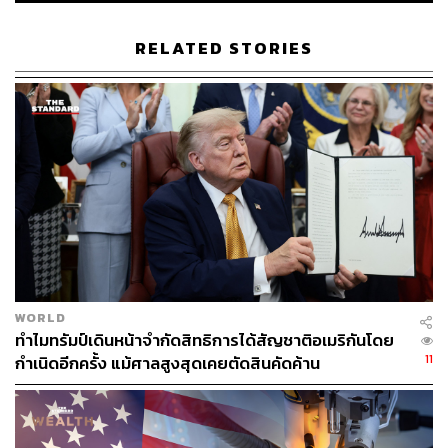
RELATED STORIES
•
การดึงอิทธิพลของจีนกลับคืนมา (Geopolitical
Reassertion)
เพราะในช่วงที่ผ่านมา เกาหลีเหนือได้หันไปกระชับความ
สัมพันธ์กับรัสเซียอย่างแนบแน่น ถึงขั้นส่งทหารและอาวุธไป
ช่วยรัสเซียทำสงครามในยูเครน แม้จีนจะมีความสัมพันธ์อันดี
กับทั้งสองประเทศ แต่สีจิ้นผิง ก็มีความระมัดระวังต่อการจับ
มือเป็นพันธมิตรระหว่างคิมจองอึน และปูติน การเยือนครั้งนี้
จึงเป็นความพยายามของจีนในการ
ตอกย้ำอิทธิพลของตน
เหนือเปียงยางและปกป้องผลประโยชน์เชิงยุทธศาสตร์ใน
WORLD
เอเชียตะวันออกเฉียงเหนือ
ทำไมทรัมป์เดินหน้าจำกัดสิทธิการได้สัญชาติอเมริกันโดย
11
กำเนิดอีกครั้ง แม้ศาลสูงสุดเคยตัดสินคัดค้าน
•
การเจรจาผลประโยชน์ทางเศรษฐกิจของ
เกาหลีเหนือ