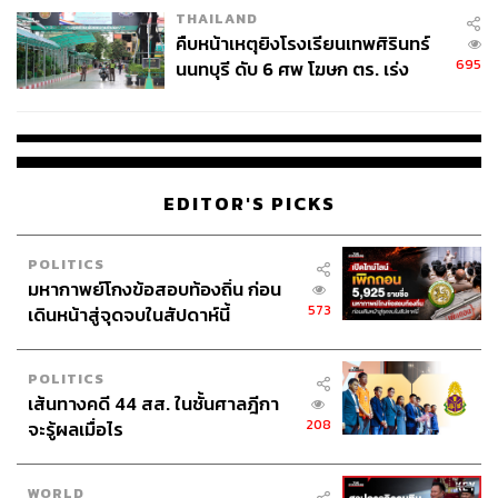
THAILAND
คืบหน้าเหตุยิงโรงเรียนเทพศิรินทร์
695
นนทบุรี ดับ 6 ศพ โฆษก ตร. เร่ง
สอบปมขโมยปืนปู่ก่อเหตุ
EDITOR'S PICKS
POLITICS
มหากาพย์โกงข้อสอบท้องถิ่น ก่อน
573
เดินหน้าสู่จุดจบในสัปดาห์นี้
POLITICS
เส้นทางคดี 44 สส. ในชั้นศาลฎีกา
208
จะรู้ผลเมื่อไร
WORLD