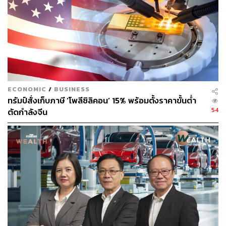
แม้จะใกล้ชิดรัสเซีย แต่จีนยังคงเป็น ‘เส้นเลือดใหญ่’ ทาง
เศรษฐกิจของเกาหลีเหนือที่กำลังเผชิญมาตรการคว่ำบาตร
อย่างหนัก นักวิเคราะห์คาดว่า คิมจองอึนจะใช้โอกาสนี้
แสวงหาโอกาสเรื่องการค้าชายแดนเพิ่มเติมและดึงดูดนัก
ท่องเที่ยวชาวจีน
ให้มาเยือนรีสอร์ตและสกีรีสอร์ตแห่งใหม่
ECONOMIC
/
BUSINESS
ของตน
ทรัมป์สั่งเก็บภาษี ‘โพลีซิลิคอน’ 15% พร้อมตั้งราคาขั้นต่ำ
54
ตัดกำลังจีน
•
ความหวังในการเป็น ‘คนกลาง’ ไกล่เกลี่ยความขัด
แย้ง
เกาหลีใต้มีความหวังว่า สีจิ้นผิงจะรับบทบาทเป็น ‘คนกลาง’
เพื่อ
โน้มน้าวให้เกาหลีเหนือกลับมาสู่โต๊ะเจรจากับทั้ง
เกาหลีใต้และสหรัฐอเมริกา
รวมถึงอาจมีการหยิบยกประเด็น
โครงการนิวเคลียร์มาหารือ อย่างไรก็ตาม ทั่วโลกและนัก
วิเคราะห์กำลังจับตาดูว่า จีนจะแสดงท่าทีอย่างไรเกี่ยวกับการ