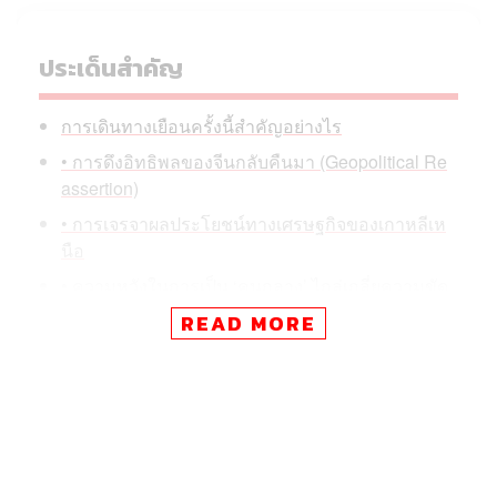
ประเด็นสำคัญ
การเดินทางเยือนครั้งนี้สำคัญอย่างไร
• การดึงอิทธิพลของจีนกลับคืนมา (Geopolitical Re
assertion)
• การเจรจาผลประโยชน์ทางเศรษฐกิจของเกาหลีเห
นือ
• ความหวังในการเป็น ‘คนกลาง’ ไกล่เกลี่ยความขัด
แย้ง
READ MORE
• การเสริมสร้างภาพลักษณ์และอำนาจต่อรองให้คิม
จองอึน
การเดินทางครั้งนี้เกิดขึ้นเพียงไม่กี่สัปดาห์หลังจากที่สีจิ้นผิง
เพิ่งให้การต้อนรับ โดนัลด์ ทรัมป์ ประธานาธิบดี