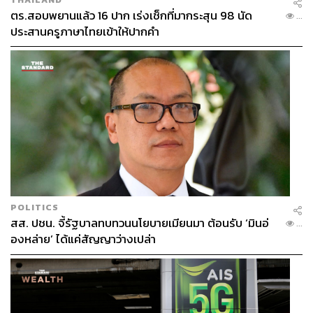
ตร.สอบพยานแล้ว 16 ปาก เร่งเช็กที่มากระสุน 98 นัด
...
ประสานครูภาษาไทยเข้าให้ปากคำ
POLITICS
สส. ปชน. จี้รัฐบาลทบทวนนโยบายเมียนมา ต้อนรับ ‘มินอ่
...
องหล่าย’ ได้แค่สัญญาว่างเปล่า