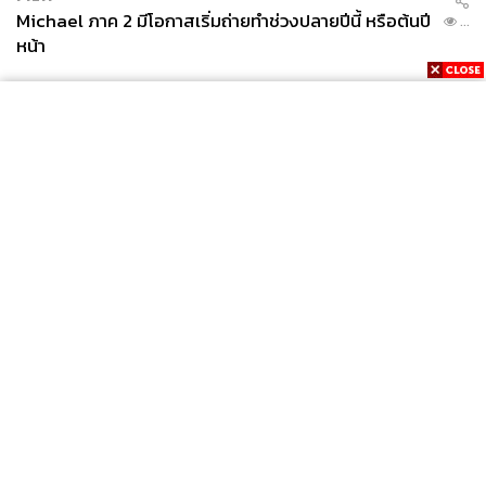
Michael ภาค 2 มีโอกาสเริ่มถ่ายทำช่วงปลายปีนี้ หรือต้นปี
...
หน้า
News
Wealth
Pop
Podcast
Video
Now
Opinion
Careers
Events
Privacy
About
Contact
Policy
FOR
ADVERTISING
MEMBERSHIP