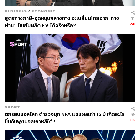
เรียกร้องให้เกาหลีเหนือปลดอาวุธนิวเคลียร์ เนื่องจากจุดยืน
BUSINESS
/
ECONOMIC
ของจีนในเรื่องนี้อ่อนลงอย่างมากในช่วงไม่กี่ปีที่ผ่านมา
สูตรถ่างภาษี-อุดหนุนกลางทาง จะเปลี่ยนไทยจาก ‘ทาง
241
ผ่าน’ เป็นฮับผลิต EV ได้จริงหรือ?
•
การเสริมสร้างภาพลักษณ์และอำนาจต่อ
รองให้คิมจองอึน
สำหรับเกาหลีเหนือ การต้อนรับผู้นำจีนมีคุณค่ามหาศาลใน
แง่ของการโฆษณาชวนเชื่อ คิมจองอึน ต้องการแสดงให้โลก
เห็นถึงความสำเร็จในการพัฒนาประเทศและอาวุธนิวเคลียร์
โดยไม่ต้องยอมก้มหัวให้สหรัฐฯ
ผู้เชี่ยวชาญมองว่า คิมต้องการได้รับการยอมรับจาก
SPORT
นานาชาติในฐานะ ‘รัฐนิวเคลียร์
’
อย่างเป็นทางการก่อนการ
ตกรอบบอลโลก ตำรวจบุก KFA แฉแผลเก่า 15 ปี เกิดอะไร
เยือนของสีจิ้นผิง เพื่อใช้เป็นข้อต่อรองเรียกร้องให้สหรัฐฯ
86
ขึ้นกับฟุตบอลเกาหลีใต้?
ยกเลิกมาตรการคว่ำบาตร และกดดันให้สหรัฐฯ เลิกตั้ง
เงื่อนไขให้เกาหลีเหนือต้องปลดอาวุธนิวเคลียร์ก่อนเริ่มการ