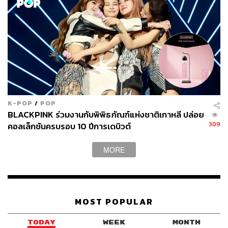
เจรจา
หลายฝ่ายเฝ้าจับตามองว่า ผลลัพธ์ที่จะเกิดขึ้นหลังจากการ
พบปะและหารือกันระหว่างสีจิ้นผิงและคิมจองอึนจะเป็น
อย่างไร และสร้างแรงกระเพื่อมให้กับการเมืองระหว่าง
ประเทศได้มากน้อยแค่ไหน
แฟ้มภาพ:
Florence Lo / File Photo / Reuters
อ้างอิง:
K-POP
/
POP
https://apnews.com/article/china-xi-north-korea-kim-4
BLACKPINK ร่วมงานกับพิพิธภัณฑ์แห่งชาติเกาหลี ปล่อย
309
คอลเล็กชันครบรอบ 10 ปีการเดบิวต์
def48720a7cb66f820d3efc256a941c
https://www.independent.co.uk/asia/east-asia/xi-jinpi
ng-north-korea-visit-kim-jong-un-b2990158.html
MORE
https://www.bbc.com/news/articles/clypym3q7p1o
MOST POPULAR
TAGS:
North Korea
Vladimir Putin
USA
China
Russia
Xi Jinping
South Korea
คิมจองอึน
TODAY
WEEK
MONTH