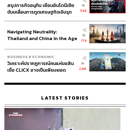
สรุปภารกิจอนุทิน เยือนอินโดนีเซีย
543
ขับเคลื่อนการทูตเศรษฐกิจเชิงรุก
ประกาศหุ้นส่วนยุทธศาสตร์ไทย –
อินโดนีเซีย
Navigating Neutrality:
Thailand and China in the Age
174
of a New Global Order
BUSINESS
/
ECONOMIC
วิเคราะห์ปรากฏการณ์คนแห่ขอสิน
2.6K
เชื่อ CLICX อาจเป็นเพียงยอด
ภูเขาน้ำแข็ง ของปัญหาหนี้ครัว
เรือนไทยที่ถูกซุกไว้
LATEST STORIES