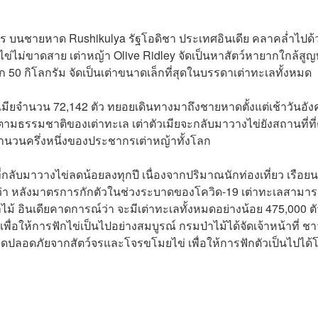
ตร บนชายหาด Rushikulya รัฐโอดิชา ประเทศอินเดีย คลาคล่ำไปด้
ไข่ไม่ขาดสาย เต่าหญ้า Olive Ridley จัดเป็นหาสัตว์หายากใกล้สูญพ
 50 กิโลกรัม จัดเป็นเต่าขนาดเล็กที่สุดในบรรดาเต่าทะเลทั้งหมด
วเมียจำนวน 72,142 ตัว ทยอยเดินทางมาถึงชายหาดตั้งแต่เช้าวันอั
 ตามธรรมชาติของเต่าทะเล เต่าตัวเมียจะกลับมาวางไข่ยังสถานที่ที
จำนวนครึ่งหนึ่งของประชากรเต่าหญ้าทั้งโลก
ี่กลับมาวางไข่ลดน้อยลงทุกปี เนื่องจากปริมาณนักท่องเที่ยว เรือยน
า หลังมาตรการกักตัวในช่วงระบาดของโควิด-19 เต่าทะเลสามา
าไม้ อินเดียคาดการณ์ว่า จะมีเต่าทะเลทั้งหมดอย่างน้อย 475,000 ตั
อให้การฟักไข่เป็นไปอย่างสมบูรณ์ กรมป่าไม้ได้จัดเจ้าหน้าที่ ชา
รอดปลอดภัยจากสัตว์จรและโจรขโมยไข่ เพื่อให้การฟักตัวเป็นไปได้