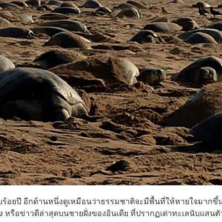
อยปี อีกด้านหนึ่งดูเหมือนว่าธรรมชาติจะมีพื้นที่ให้หายใจมากขึ้น
หรือข่าวดีล่าสุดบนชายฝั่งของอินเดีย ที่ปรากฏเต่าทะเลนับแสนตั