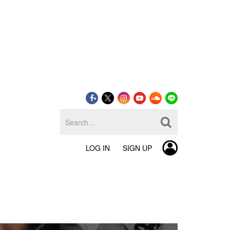
LOG IN
SIGN UP