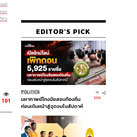
oast
peac
ZKz
EDITOR'S PICK
POLITICS
559
มหากาพย์โกงข้อสอบท้องถิ่น
191
ก่อนเดินหน้าสู่จุดจบในสัปดาห์
นี้