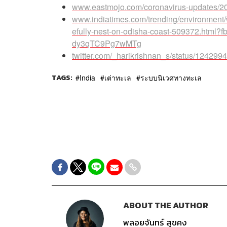
www.eastmojo.com/coronavirus-updates/2020/
www.indiatimes.com/trending/environment/w
efully-nest-on-odisha-coast-509372.h
dy3qTC9Pg7wMTg
twitter.com/_harikrishnan_s/status/12429
TAGS:
India
เต่าทะเล
ระบบนิเวศทางทะเล
ABOUT THE AUTHOR
พลอยจันทร์ สุขคง