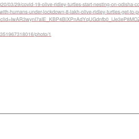
03/29/covid-19-olive-ridley-turtles-start-nesting-on-odisha-c
ith-humans-under-lockdown-8-lakh-olive-ridley-turtles-get-to-
tml?fbclid=IwAR3wynI7aIE_KBP4BlXPnAdYqUGdnfb0_lJe3eP8MO
94351967318016/photo/1