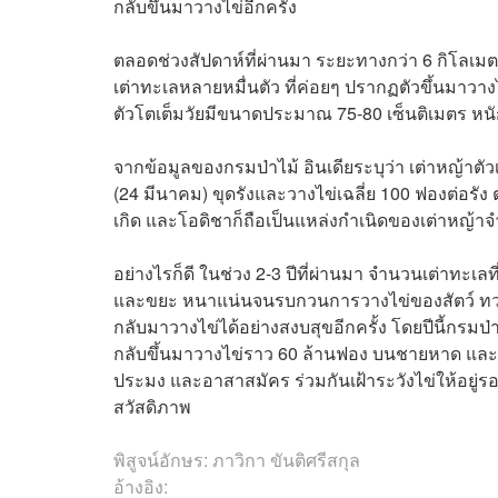
กลับขึ้นมาวางไข่อีกครั้ง
ตลอดช่วงสัปดาห์ที่ผ่านมา ระยะทางกว่า 6 กิโลเม
เต่าทะเลหลายหมื่นตัว ที่ค่อยๆ ปรากฏตัวขึ้นมาวาง
ตัวโตเต็มวัยมีขนาดประมาณ 75-80 เซ็นติเมตร หนัก
จากข้อมูลของกรมป่าไม้ อินเดียระบุว่า เต่าหญ้าตั
(24 มีนาคม) ขุดรังและวางไข่เฉลี่ย 100 ฟองต่อรัง
เกิด และโอดิชาก็ถือเป็นแหล่งกำเนิดของเต่าหญ้า
อย่างไรก็ดี ในช่วง 2-3 ปีที่ผ่านมา จำนวนเต่าทะเลท
และขยะ หนาแน่นจนรบกวนการวางไข่ของสัตว์ ทว่
กลับมาวางไข่ได้อย่างสงบสุขอีกครั้ง โดยปีนี้กรมป่
กลับขึ้นมาวางไข่ราว 60 ล้านฟอง บนชายหาด และเพื่
ประมง และอาสาสมัคร ร่วมกันเฝ้าระวังไข่ให้อยู่
สวัสดิภาพ
พิสูจน์อักษร: ภาวิกา ขันติศรีสกุล
อ้างอิง: