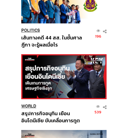
POLITICS
196
เส้นทางคดี 44 สส. ในชั้นศาล
ฎีกา จะรู้ผลเมื่อไร
WORLD
539
สรุปภารกิจอนุทิน เยือน
อินโดนีเซีย ขับเคลื่อนการทูต
เศรษฐกิจเชิงรุก ประกาศหุ้น
ส่วนยุทธศาสตร์ไทย –