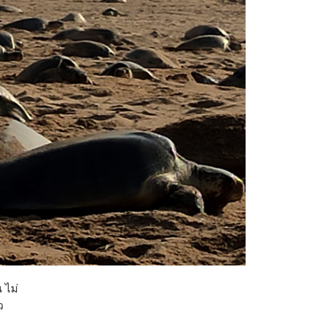
 ไม่
ว