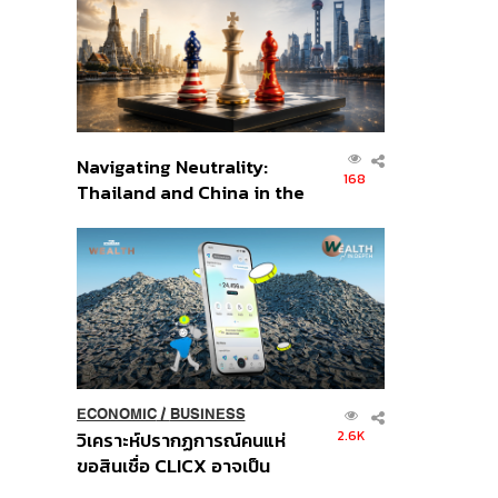
อินโดนีเซีย
Navigating Neutrality:
168
Thailand and China in the
Age of a New Global
Order
ECONOMIC
/
BUSINESS
2.6K
วิเคราะห์ปรากฏการณ์คนแห่
ขอสินเชื่อ CLICX อาจเป็น
เพียงยอดภูเขาน้ำแข็ง ของ