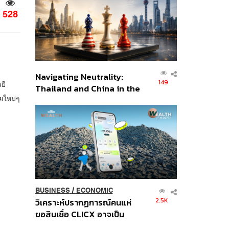
อินโดนีเซีย
528
Navigating Neutrality:
149
ยี
Thailand and China in the
ยใหม่ๆ
Age of a New Global
Order
BUSINESS
/
ECONOMIC
2.5K
วิเคราะห์ปรากฏการณ์คนแห่
ขอสินเชื่อ CLICX อาจเป็น
เพียงยอดภูเขาน้ำแข็ง ของ