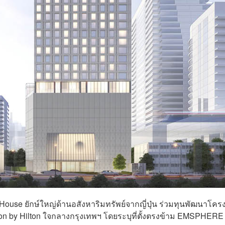
wa House ยักษ์ใหญ่ด้านอสังหาริมทรัพย์จากญี่ปุ่น ร่วมทุนพัฒนาโค
n by Hilton ใจกลางกรุงเทพฯ โดยระบุที่ตั้งตรงข้าม EMSPHERE 