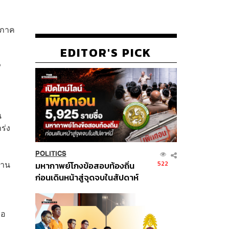
ิภาค
EDITOR'S PICK
P
น
ร่ง
POLITICS
้าน
522
มหากาพย์โกงข้อสอบท้องถิ่น
ก่อนเดินหน้าสู่จุดจบในสัปดาห์
นี้
ือ