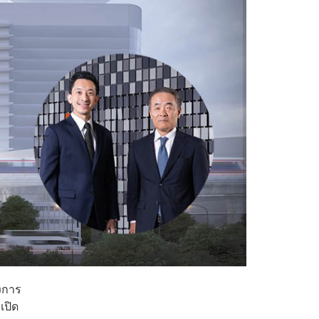
รงการ
เปิด