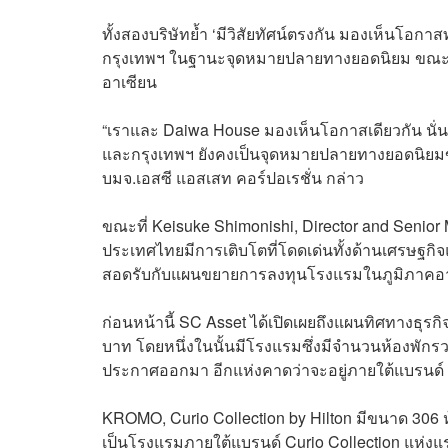
ทั้งสองบริษัทย้ำ ‘มีวิสัยทัศน์ตรงกัน มองเห็นโอก
กรุงเทพฯ ในฐานะจุดหมายปลายทางยอดนิยม ขณะที
อาเซียน
“เราและ Daiwa House มองเห็นโอกาสเดียวกัน นั่นค
และกรุงเทพฯ ยังคงเป็นจุดหมายปลายทางยอดนิยมของ
บมจ.เอสซี แอสเสท
คอร์ปอเรชั่น
กล่าว
ขณะที่ Keisuke Shimonishi, Director and Senior 
ประเทศไทยมีการเติบโตที่โดดเด่นทั้งด้านเศรษฐกิจ
สอดรับกับแผนขยายการลงทุนโรงแรมในภูมิภาคอา
ก่อนหน้านี้ SC Asset ได้เปิดเผยถึงแผนทิศทางธุร
บาท โดยหนึ่งในนั้นมีโรงแรมซึ่งมีจำนวนห้องพักร
ประกาศออกมา อีกแห่งคาดว่าจะอยู่ภายใต้แบรนด์ Th
KROMO, Curio Collection by Hilton มีขนาด 306 ห
เป็นโรงแรมภายใต้แบรนด์ Curio Collection แห่ง