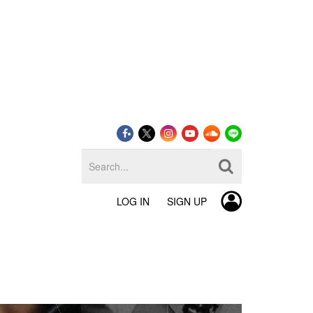
LOG IN
SIGN UP