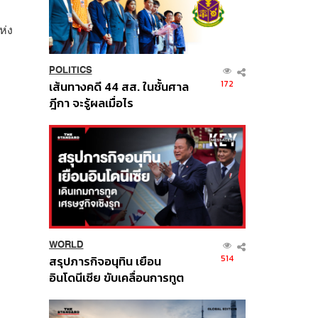
ห่ง
POLITICS
172
เส้นทางคดี 44 สส. ในชั้นศาล
ฎีกา จะรู้ผลเมื่อไร
WORLD
514
สรุปภารกิจอนุทิน เยือน
อินโดนีเซีย ขับเคลื่อนการทูต
เศรษฐกิจเชิงรุก ประกาศหุ้น
ส่วนยุทธศาสตร์ไทย –