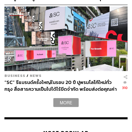
จับตาสงครามตะวันออกกลางซ้ำเติมกรณีแย่สุดอาจดิ่ง
หนักถึง -15%
TAGS:
Ultimate Luxury
95E1
SC Asset
ณัฐพงศ์ คุณากรวงศ์
บ้านจัดสรร
บริษัท เอสซี แอสเสท คอร์ปอเรชั่น จำกัด (มหาชน)
ตลาดที่อยู่อาศัย
BUSINESS
/
NEWS
“SC” รีแบรนด์ครั้งใหญ่ในรอบ 20 ปี ปูพรมโลโก้ใหม่ทั่ว
310
กรุง สื่อสารความเป็นไปได้ไร้ขีดจำกัด พร้อมส่งต่อคุณค่า
สู่สังคม
383
MORE
ABOUT THE AUTHOR
ถนัดกิจ จันกิเสน