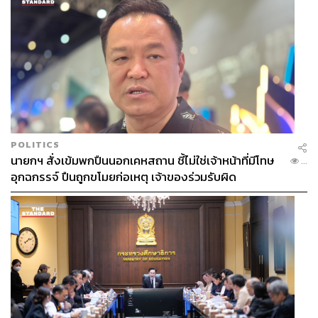
POLITICS
นายกฯ สั่งเข้มพกปืนนอกเคหสถาน ชี้ไม่ใช่เจ้าหน้าที่มีโทษ
...
อุกฉกรรจ์ ปืนถูกขโมยก่อเหตุ เจ้าของร่วมรับผิด