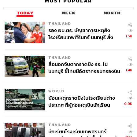
MOST POPULAR
Content Creator ประจำกองบรรณาธิการ
THE STANDARD WEALTH ผู้เสพติดโลก
TODAY
WEEK
MONTH
ธุรกิจ การตลาด เทคโนโลยี และชอบสำรวจ
โลกออฟไลน์และออนไลน์มาถอดรหัสความ
THAILAND
เคลื่อนไหวให้เป็นเรื่องเข้าใจง่าย สนุก และได้
ไอเดียใหม่ๆ
รอง ผบ.ตร. บัญชาการเหตุยิง
1.5K
โรงเรียนเทพศิรินทร์ นนทบุรี สั่ง
ค้นหา 2 รอบยืนยันไร้คนติดค้าง พบ
ศพปู่-ย่าที่บ้านพักผู้ก่อเหตุ
THAILAND
สื่อนอกจับตากราดยิง รร. ใน
1.4K
นนทบุรี ชี้ไทยมีอัตราครอบครองปืน
สูงในระดับต้นของภูมิภาค
WORLD
ย้อนเหตุกราดยิงในโรงเรียนต่าง
0.9K
ประเทศ ที่ผู้ก่อเหตุเป็นนักเรียน
THAILAND
นักเรียนโรงเรียนเทพศิรินทร์