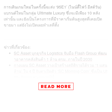
การเดินเกมใหม่ในครั้งนี้จะส่ง ‘95E1’ (
ไนน์ตี้ไฟว์ อีสต์วัน
)
แบรนด์ใหม่ในกลุ่ม Ultimate Luxury ซึ่งจะมีเพียง 10 หลัง
เท่านั้น และยังเป็นโครงการที่มีราคาเริ่มต้นสูงสุดที่เคยเปิด
ขายมา แต่ยังไม่เปิดเผยทำเลที่ตั้ง
ข่าวที่เกี่ยวข้อง:
SC Asset บุกธุรกิจ Logistics จับมือ Flash Group พัฒน
าอาคารคลังสินค้า 1 ล้าน ตรม. ภายในปี 2030
กางแผน SC Asset วางเป้าสร้างสถิติรายได้รวม ‘1 แสน
ล้าน’ ใน 4 ปี จับตาเปิดตัว ‘SC Morning Coin’ ซึ่งเป็น Ut
ility Token ช่วงปลายปีนี้
SC Asset บุกหนักอสังหาในสหรัฐฯ ส่ง ‘SC Alpha Inc.’
READ MORE
ทุ่มงบลงทุน 100 ล้านดอลลาร์ใน 3 ปี
“การที่แบรนด์เราแข็งแกร่งทำให้นี่เป็นปีแรกที่เราจะขึ้นไป