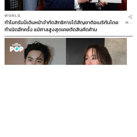
WORLD
ทำไมทรัมป์เดินหน้าจำกัดสิทธิการได้สัญชาติอเมริกันโดย
...
กำเนิดอีกครั้ง แม้ศาลสูงสุดเคยตัดสินคัดค้าน
ENTERTAINMENT
เก้า นพเก้า และ พาย รินรดา เตรียมร่วมงานกันใน ‘รสกาล
...
Enchanted Taste In Time’