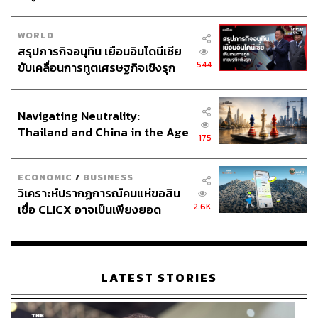
WORLD
สรุปภารกิจอนุทิน เยือนอินโดนีเซีย
544
ขับเคลื่อนการทูตเศรษฐกิจเชิงรุก
ประกาศหุ้นส่วนยุทธศาสตร์ไทย –
อินโดนีเซีย
Navigating Neutrality:
Thailand and China in the Age
175
of a New Global Order
ECONOMIC
/
BUSINESS
วิเคราะห์ปรากฏการณ์คนแห่ขอสิน
2.6K
เชื่อ CLICX อาจเป็นเพียงยอด
ภูเขาน้ำแข็ง ของปัญหาหนี้ครัว
เรือนไทยที่ถูกซุกไว้
LATEST STORIES