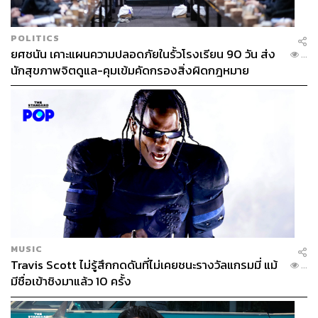
POLITICS
ยศชนัน เคาะแผนความปลอดภัยในรั้วโรงเรียน 90 วัน ส่ง
...
นักสุขภาพจิตดูแล-คุมเข้มคัดกรองสิ่งผิดกฎหมาย
MUSIC
Travis Scott ไม่รู้สึกกดดันที่ไม่เคยชนะรางวัลแกรมมี่ แม้
...
มีชื่อเข้าชิงมาแล้ว 10 ครั้ง