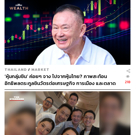
ความเป็นผู้นำบ้านเดี่ยว”
ด้านโครงการแนวสูงจะมีการเปิดใหม่ 3 โครงการ รวมมูลค่า
1 หมื่นล้านบาท ได้แก่
การเปิดตัวแบรนด์ใหม่ เจาะกลุ่มคนรุ่นใหม่บน 2 ทำเล
ได้แก่ ย่านรัชดา-พระราม 9 ใกล้ MRT ศูนย์วัฒนธรรม
แห่งประเทศไทย มูลค่าโครงการ 5.5 พันล้านบาท
ราคาเริ่ม 2 ล้านต้น ซึ่งเป็นเซ็กเมนต์ใหม่
ทำเลแห่งที่สองคือ เกษตร-ศรีปทุม ตรงข้าม
มหาวิทยาลัยศรีปทุม มูลค่าโครงการ 1.4 พันล้านบาท
THAILAND
/
MARKET
‘หุ้นกลุ่มชิน’ ค่อยๆ จาง ไปจากหุ้นไทย? ภาพสะท้อน
เน้นงานดีไซน์และการออกแบบพื้นที่ส่วนกลางเพื่อคน
218
อิทธิพลตระกูลชินวัตรต่อเศรษฐกิจ การเมือง และตลาด
เมืองรุ่นใหม่
หุ้นไทยที่กำลังเปลี่ยนไป
คอนโด SCOPE ประสานมิตร เจาะกลุ่มลูกค้าอินเต
อร์เนชันแนลพรีเมียม มูลค่าโครงการ 2.6 พันล้านบาท
ราคาเริ่มต้น 35 ล้านบาท
ขณะที่เป้าหมายในปี 2566 ประกอบด้วย
โตต่อเนื่องด้วยยอดขาย 3 หมื่นล้านบาท เติบโต 23%