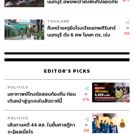
877
นนทบุรี อพยพเข้ายังพื้นที่ปลอดภัย
ชั่วคราว หลังเหตุใช้อาวุธปืนภายใน
โรงเรียนคลี่คลาย
THAILAND
คืบหน้าเหตุยิงโรงเรียนเทพศิรินทร์
710
นนทบุรี ดับ 6 ศพ โฆษก ตร. เร่ง
สอบปมขโมยปืนปู่ก่อเหตุ
EDITOR'S PICKS
POLITICS
มหากาพย์โกงข้อสอบท้องถิ่น ก่อน
575
เดินหน้าสู่จุดจบในสัปดาห์นี้
POLITICS
เส้นทางคดี 44 สส. ในชั้นศาลฎีกา
210
จะรู้ผลเมื่อไร