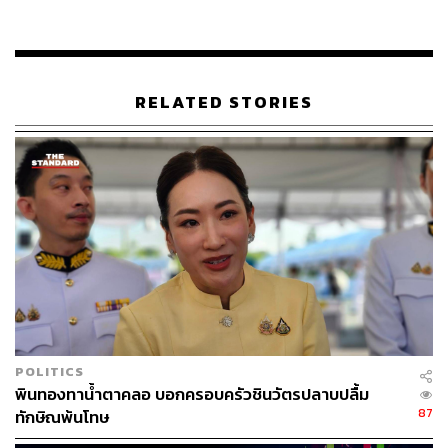
สิ่งที่น่าสนในใจคือตลาดบ้านระดับลักชัวรีในย่านรอบนอกใจ
กลางเมืองกำลังแข่งขันกับคอนโดมิเนียมระดับไฮเอนด์ขึ้นไป
ที่ตั้งอยู่ในย่านใจกลางเมือง และแม้ว่าราคามักจะอยู่ในระดับ
ใกล้เคียงกัน แต่มีคอนโดมิเนียมเพียงไม่กี่แห่งที่เป็นยูนิต
ขนาดใหญ่สำหรับครอบครัว ซึ่งเป็นสิ่งที่ผู้พัฒนาโครงการได้
RELATED STORIES
ออกแบบไว้ในโครงการบ้านแนวราบ
“ในช่วง 3 ปีต่อจากนี้เราคาดว่าจะเปิดโครงการในกลุ่ม
Ultimate Luxury อีกประมาณ 3 โครงการด้วยกัน” ณัฐพงศ์
กล่าว
สำหรับปี 2566 SC Asset มีแผนการเปิดโครงการใหม่รวม
25 โครงการ มูลค่ารวม 4 หมื่นล้านบาท โดยแบ่งเป็น
โครงการแนวราบเปิดใหม่ 22 โครงการ รวมมูลค่า 3 หมื่น
ล้านบาท
POLITICS
“ในปีนี้ SC Asset จะมีสินค้าบ้านเปิดขายในราคาเริ่มต้น
พินทองทาน้ำตาคลอ บอกครอบครัวชินวัตรปลาบปลื้ม
ตั้งแต่ 2.5 ล้านบาท ไปจนถึงมากกว่า 150 ล้านบาท ด้วยการ
87
ทักษิณพ้นโทษ
เปิดตัวบ้านซีรีส์ใหม่ของแต่ละซับแบรนด์ เพื่อลงแข่งขันครอง