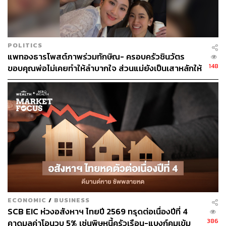
โดยแบ่งเป็นโครงการเพื่อขายแนวราบ 65% และ
โครงการเพื่อขายแนวสูง 35%
สร้างรายได้รวม 2.5 หมื่นล้านบาท เติบโต 16% ทั้งจาก
โครงการเพื่อขาย และธุรกิจที่สร้างรายได้ประจำ
POLITICS
(Recurring Income) ในสัดส่วน 95:5 ตามลำดับ
​​แพทองธารโพสต์ภาพร่วมทักษิณ- ครอบครัวชินวัตร
มูลค่าการลงทุนทั้งหมด 2.5 หมื่นล้านบาท โดยแบ่ง
148
ขอบคุณพ่อไม่เคยทำให้ลำบากใจ ส่วนแม่ยังเป็นเสาหลักให้
สัดส่วนการลงทุนโครงการเพื่อขายแนวราบ แนวสูง
ลูก
80% และธุรกิจที่สร้างรายได้ประจำ 20%
ในส่วนของธุรกิจที่สร้างรายได้ประจำ (Recurring Income)
ได้เปิดตัวโรงแรม YANH ราชวัตร ในเดือนมีนาคม 2566 และ
พัฒนาแบรนด์โรงแรมใหม่บนถนนสุขุมวิท 29 มูลค่าการ
ลงทุน 2.5 พันล้านบาท และยังมีแผนขยายธุรกิจโรงแรมใน
ทำเลพัทยา เพื่อไปให้ถึงเป้ารวมจำนวน 1,000 ห้อง
สามารถติดตาม THE STANDARD WEALTH
ECONOMIC
/
BUSINESS
SCB EIC ห่วงอสังหาฯ ไทยปี 2569 ทรุดต่อเนื่องปีที่ 4
ผ่านแอปพลิเคชันต่างๆ ที่คุณสะดวกหรือใช้งานอยู่แล้วได้เลย
386
คาดมูลค่าโอนวูบ 5% เซ่นพิษหนี้ครัวเรือน-แบงก์คุมเข้ม