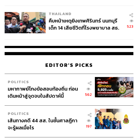
สอบปมขโมยปืนปู่ก่อเหตุ
THAILAND
คืบหน้าเหตุยิงเทพศิรินทร์ นนทบุรี
523
เด็ก 14 เสียชีวิตที่โรงพยาบาล สธ.
ยืนยันครูเสียชีวิต 5 ราย เจ็บ 22
ราย
EDITOR'S PICKS
POLITICS
มหากาพย์โกงข้อสอบท้องถิ่น ก่อน
562
เดินหน้าสู่จุดจบในสัปดาห์นี้
POLITICS
เส้นทางคดี 44 สส. ในชั้นศาลฎีกา
197
จะรู้ผลเมื่อไร