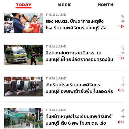
TODAY
WEEK
MONTH
THAILAND
รอง ผบ.ตร. บัญชาการเหตุยิง
1.3K
โรงเรียนเทพศิรินทร์ นนทบุรี สั่ง
ค้นหา 2 รอบยืนยันไร้คนติดค้าง พบ
ศพปู่-ย่าที่บ้านพักผู้ก่อเหตุ
THAILAND
สื่อนอกจับตากราดยิง รร. ใน
1.2K
นนทบุรี ชี้ไทยมีอัตราครอบครองปืน
สูงในระดับต้นของภูมิภาค
THAILAND
นักเรียนโรงเรียนเทพศิรินทร์
807
นนทบุรี อพยพเข้ายังพื้นที่ปลอดภัย
ชั่วคราว หลังเหตุใช้อาวุธปืนภายใน
โรงเรียนคลี่คลาย
THAILAND
คืบหน้าเหตุยิงโรงเรียนเทพศิรินทร์
663
นนทบุรี ดับ 6 ศพ โฆษก ตร. เร่ง