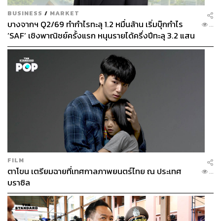
BUSINESS
/
MARKET
บางจากฯ Q2/69 ทำกำไรทะลุ 1.2 หมื่นล้าน เริ่มบุ๊กกำไร
...
‘SAF’ เชิงพาณิชย์ครั้งแรก หนุนรายได้ครึ่งปีทะลุ 3.2 แสน
ล้าน
FILM
ตาโขน เตรียมฉายที่เทศกาลภาพยนตร์ไทย ณ ประเทศ
...
บราซิล