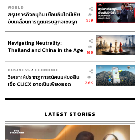
WORLD
สรุปภารกิจอนุทิน เยือนอินโดนีเซีย
539
ขับเคลื่อนการทูตเศรษฐกิจเชิงรุก
ประกาศหุ้นส่วนยุทธศาสตร์ไทย –
อินโดนีเซีย
Navigating Neutrality:
Thailand and China in the Age
169
of a New Global Order
BUSINESS
/
ECONOMIC
วิเคราะห์ปรากฏการณ์คนแห่ขอสิน
2.6K
เชื่อ CLICX อาจเป็นเพียงยอด
ภูเขาน้ำแข็ง ของปัญหาหนี้ครัว
เรือนไทยที่ถูกซุกไว้
LATEST STORIES