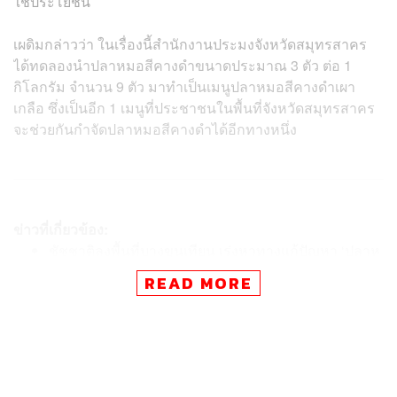
ใช้ประโยชน์
เผดิมกล่าวว่า ในเรื่องนี้สำนักงานประมงจังหวัดสมุทรสาคร
ได้ทดลองนำปลาหมอสีคางดำขนาดประมาณ 3 ตัว ต่อ 1
กิโลกรัม จำนวน 9 ตัว มาทำเป็นเมนูปลาหมอสีคางดำเผา
เกลือ ซึ่งเป็นอีก 1 เมนูที่ประชาชนในพื้นที่จังหวัดสมุทรสาคร
จะช่วยกันกำจัดปลาหมอสีคางดำได้อีกทางหนึ่ง
ข่าวที่เกี่ยวข้อง:
ชัชชาติลงพื้นที่บางขุนเทียน เร่งหาทางแก้ปัญหา ‘ปลาห
มอสีคางดำ’ ระบาด กังวลรุกล้ำเข้ากรุงเทพฯ ฝั่งตะวันอ
READ MORE
อก
14 ปี ‘ปลาหมอสีคางดำ’ เอเลี่ยนสปีชีส์ในแหล่งน้ำไทย