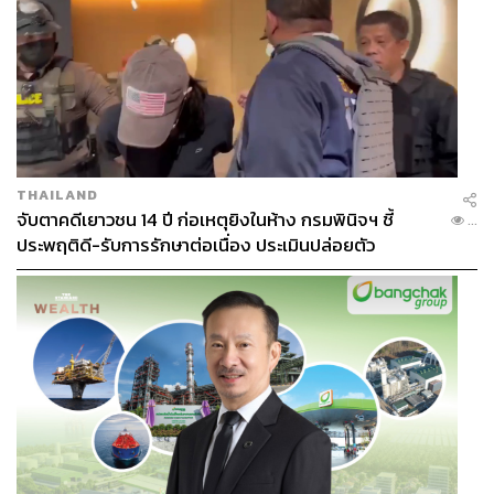
THAILAND
จับตาคดีเยาวชน 14 ปี ก่อเหตุยิงในห้าง กรมพินิจฯ ชี้
...
ประพฤติดี-รับการรักษาต่อเนื่อง ประเมินปล่อยตัว