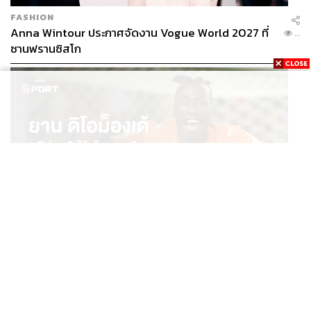
FASHION
Anna Wintour ประกาศจัดงาน Vogue World 2027 ที่
...
ซานฟรานซิสโก
SPORT
ยาน ดิโอม็องเด้ 2 ปีก่อนยังไร้สโมสรอาชีพ สู่นักเตะค่าตัว
...
125 ล้านยูโร กับคำสัญญาถึงน้องสาวผู้ล่วงลับ