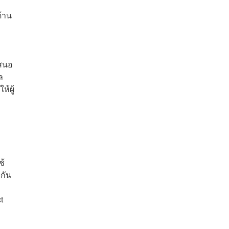
ด้าน
เสนอ
ล
้ผู้
ช้
กัน
t