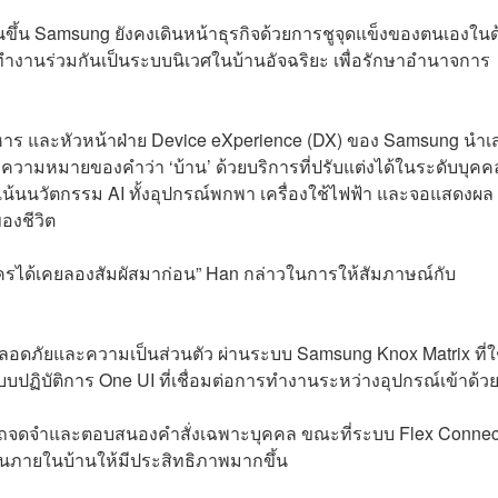
นขึ้น Samsung ยังคงเดินหน้าธุรกิจด้วยการชูจุดแข็งของตนเองใน
ทำงานร่วมกันเป็นระบบนิเวศในบ้านอัจฉริยะ เพื่อรักษาอำนาจการ
หาร และหัวหน้าฝ่าย Device eXperience (DX) ของ Samsung นำ
มความหมายของคำว่า ‘บ้าน’ ด้วยบริการที่ปรับแต่งได้ในระดับบุคค
ดยเน้นนวัตกรรม AI ทั้งอุปกรณ์พกพา เครื่องใช้ไฟฟ้า และจอแสดงผล ให
องชีวิต
ีใครได้เคยลองสัมผัสมาก่อน” Han กล่าวในการให้สัมภาษณ์กับ
ภัยและความเป็นส่วนตัว ผ่านระบบ Samsung Knox Matrix ที่ใ
ฏิบัติการ One UI ที่เชื่อมต่อการทำงานระหว่างอุปกรณ์เข้าด้วย
สามารถจดจำและตอบสนองคำสั่งเฉพาะบุคคล ขณะที่ระบบ Flex Connec
นภายในบ้านให้มีประสิทธิภาพมากขึ้น