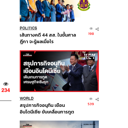
POLITICS
198
เส้นทางคดี 44 สส. ในชั้นศาล
ฎีกา จะรู้ผลเมื่อไร
234
WORLD
539
สรุปภารกิจอนุทิน เยือน
อินโดนีเซีย ขับเคลื่อนการทูต
เศรษฐกิจเชิงรุก ประกาศหุ้น
ส่วนยุทธศาสตร์ไทย –