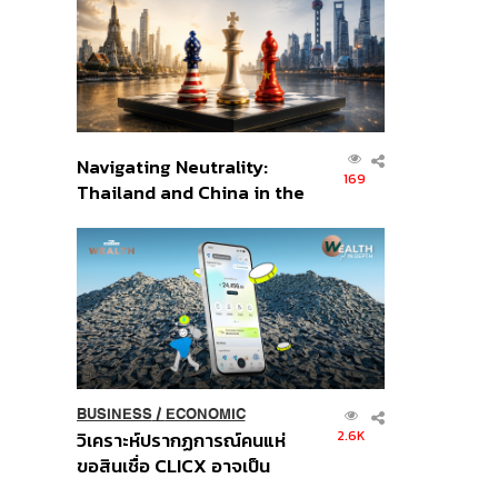
อินโดนีเซีย
Navigating Neutrality:
169
Thailand and China in the
Age of a New Global
Order
BUSINESS
/
ECONOMIC
2.6K
วิเคราะห์ปรากฏการณ์คนแห่
ขอสินเชื่อ CLICX อาจเป็น
เพียงยอดภูเขาน้ำแข็ง ของ