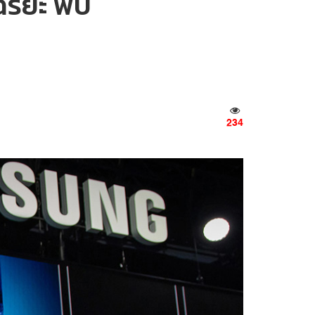
ฉริยะ พบ
234