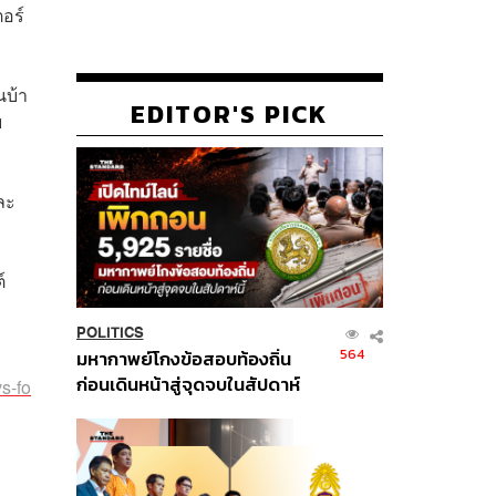
อร์
นบ้า
EDITOR'S PICK
ย
ละ
์
POLITICS
564
มหากาพย์โกงข้อสอบท้องถิ่น
ก่อนเดินหน้าสู่จุดจบในสัปดาห์
s-fo
นี้