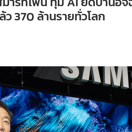
าร์ทโฟน ทุ่ม AI ยึดบ้านอัจ
ล้ว 370 ล้านรายทั่วโลก