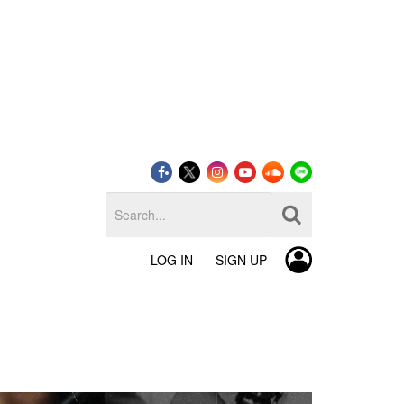
LOG IN
SIGN UP