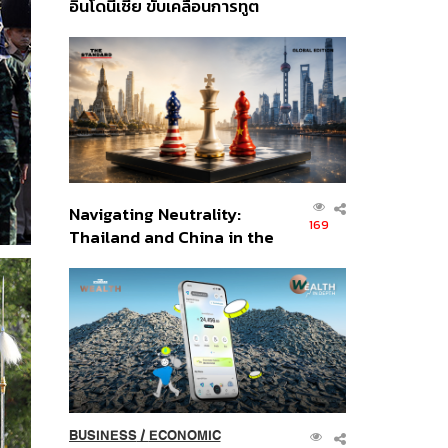
อินโดนีเซีย ขับเคลื่อนการทูต
เศรษฐกิจเชิงรุก ประกาศหุ้น
ส่วนยุทธศาสตร์ไทย –
อินโดนีเซีย
Navigating Neutrality:
169
Thailand and China in the
Age of a New Global
Order
BUSINESS
/
ECONOMIC