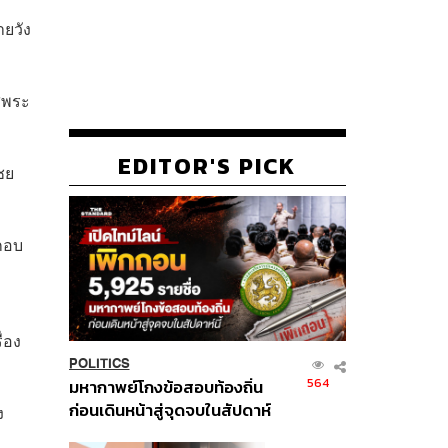
ยวัง
่พระ
EDITOR'S PICK
ชย
กอบ
่อง
POLITICS
564
มหากาพย์โกงข้อสอบท้องถิ่น
ก่อนเดินหน้าสู่จุดจบในสัปดาห์
ง
นี้