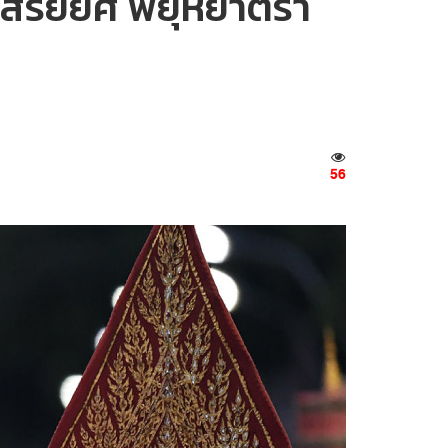
ชอิสริยยศ พยุหยาตรา
56