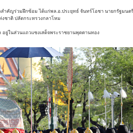
คลสำคัญร่วมฝึกซ้อม ได้แก่พล.อ.ประยุทธ์ จันทร์โอชา นายกรัฐมนตร
จแห่งชาติ ปลัดกระทรวงกลาโหม
ารบก อยู่ในส่วนแถวแซงเสด็จพระราชยานพุดตานทอง