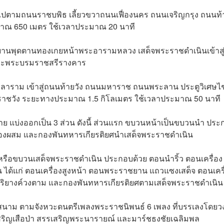
ปตามถนนราชบพิธ เลี้ยวขวาถนนเฟื่องนคร ถนนเจริญกรุง ถนนท้า
มาณ 650 เมตร ใช้เวลาประมาณ 20 นาที
าชยานพุดตานทองเกยหน้าพระอารามหลวง เสด็จพระราชดำเนินเข้าสู
และพระบรมราชสรีรางคาร
งคลาราม เข้าสู่ถนนท้ายวัง ถนนมหาราช ถนนพระลาน ประตูวิเศษไ
ราชวัง ระยะทางประมาณ 1.5 กิโลเมตร ใช้เวลาประมาณ 50 นาที
าย แบ่งออกเป็น 3 ส่วน ดังนี้ ส่วนแรก ขบวนหน้าเป็นขบวนนำ ประ
รกองผสม และกองพันทหารเกียรติยศนำเสด็จพระราชดำเนิน
รือขบวนเสด็จพระราชดำเนิน ประกอบด้วย ตอนนำริ้ว ตอนเครื่อง
ด้แก่ ตอนเครื่องสูงหน้า ตอนพระราชยาน แถวแซงเสด็จ ตอนเครื
ดุริยางค์วงตาม และกองพันทหารเกียรติยศตามเสด็จพระราชดำเนิน
สนาม ตามจังหวะดนตรีเพลงพระราชนิพนธ์ 6 เพลง ที่บรรเลงโดยว
รรเสริญเสือป่า สรรเสริญพระนารายณ์ และมาร์ชธงชัยเฉลิมพล