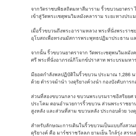
จากวัดราชบพิธสถิตมหาสีมาราม ริ้วขบวนยาตรา ไ
เข้าสู่วัดพระเชตุพนวิมลมังคลาราม ระยะทางประ
เมื่อริ้วขบวนถึงพระอารามหลวง พระที่นั่งพระร
อุโบสถเพื่อทรงนมัสการพระพุทธปฏิมาประธาน 
จากนั้น ริ้วขบวนยาตราจาก วัดพระเชตุพนวิมลมั
ศรี พระที่นั่งอาภรณ์ภิโมกข์ปราสาท พระบรมมหา
มียอดกำลังพลปฏิบัติในริ้วขบวน ประมาณ 1,286 น
ด้วย ตำรวจม้านำ วงดุริยางค์วงนำ กองบังคับกา
ส่วนที่สองขบวนกลาง ขบวนพระบรมราชอิสริยยศ ห
ประโคม ตอนอำนวยการริ้วขบวน ส่วนพระราชยาน ไ
สูงหลัง และส่วนที่สาม ขบวนหลัง ประกอบด้วย วง
สำหรับลักษณะการเดินในริ้วขบวนเป็นแบบกึ่งสวน
ดุริยางค์ คือ มาร์ชราชวัลลภ ยามเย็น ใกล้รุ่ง ส