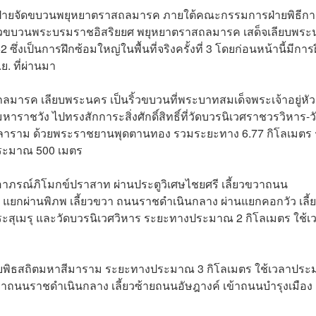
การฝ่ายจัดขบวนพยุหยาตราสถลมารค ภายใต้คณะกรรมการฝ่ายพิธีก
ริ้วขบวนพระบรมราชอิสริยยศ พยุหยาตราสถลมารค เสด็จเลียบพร
งเป็นการฝึกซ้อมใหญ่ในพื้นที่จริงครั้งที่ 3 โดยก่อนหน้านี้มีการ
ย. ที่ผ่านมา
ารค เลียบพระนคร เป็นริ้วขบวนที่พระบาทสมเด็จพระเจ้าอยู่หัว
ราชวัง ไปทรงสักการะสิ่งศักดิ์สิทธิ์ที่วัดบวรนิเวศราชวรวิหาร-ว
คลาราม ด้วยพระราชยานพุดตานทอง รวมระยะทาง 6.77 กิโลเมตร
ประมาณ 500 เมตร
่งอาภรณ์ภิโมกข์ปราสาท ผ่านประตูวิเศษไชยศรี เลี้ยวขวาถนน
แยกผ่านพิภพ เลี้ยวขวา ถนนราชดำเนินกลาง ผ่านแยกคอกวัว เลี้
ะสุเมรุ และวัดบวรนิเวศวิหาร ระยะทางประมาณ 2 กิโลเมตร ใช้เ
าชบพิธสถิตมหาสีมาราม ระยะทางประมาณ 3 กิโลเมตร ใช้เวลาปร
วาถนนราชดำเนินกลาง เลี้ยวซ้ายถนนอัษฎางค์ เข้าถนนบำรุงเมือง