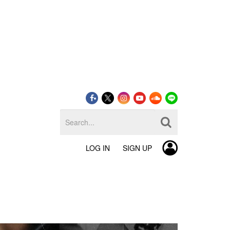
LOG IN
SIGN UP