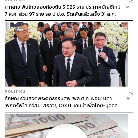
ก กลาง ฟันโกงสอบท้องถิ่น 5,925 ราย ประกาศบัญชีใหม่
...
7 ส.ค. ส่วน 97 ราย รอ ป.ป.ช. ขีดเส้นแล้วเสร็จ 31 ส.ค.
POLITICS
ทักษิณ ร่วมสวดพระอภิธรรมศพ ‘พล.ต.ท. ผ่อน’ บิดา
...
‘พักตร์พิไล ทวีสิน’ สิริอายุ 103 ปี แกนนำเพื่อไทย-บุคคล
หลากวงการร่วมอาลัย