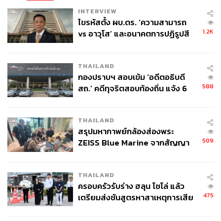
INTERVIEW
ไขรหัสตั้ง ผบ.ตร. ‘ความสามารถ
1.2K
vs อาวุโส’ และอนาคตการปฏิรูปสี
กากี กับ พล.ต.อ. เอก อังสนานนท์
THAILAND
กองปราบฯ สอบเข้ม ‘อดีตอธิบดี
588
สถ.’ คดีทุจริตสอบท้องถิ่น แจ้ง 6
ข้อหาหนัก จ่อชง ป.ป.ช. 12 ส.ค. นี้
THAILAND
สรุปมหากาพย์กล้องส่องพระ
509
ZEISS Blue Marine จากสัญญา
ผลิต 8.3 ล้าน สู่ข้อพิพาท ‘มา
เวลล์ฯ’ ฟ้อง ‘โทน บางแค’ ผิดนัด
THAILAND
จ่ายหนี้-แอบระบุแบรนด์
ครอบครัวรับร่าง ฮลุน โซโล่ แล้ว
475
เตรียมส่งชันสูตรหาสาเหตุการเสีย
ชีวิต