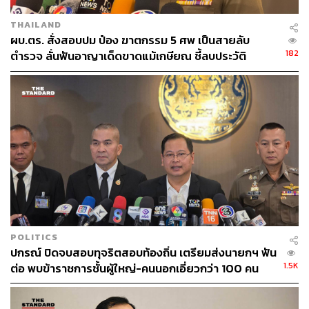
THAILAND
ผบ.ตร. สั่งสอบปม ป๋อง ฆาตกรรม 5 ศพ เป็นสายลับ
182
ตำรวจ ลั่นฟันอาญาเด็ดขาดแม้เกษียณ ชี้ลบประวัติ
อาชญากรเองไม่ได้
POLITICS
ปกรณ์ ปิดจบสอบทุจริตสอบท้องถิ่น เตรียมส่งนายกฯ ฟัน
1.5K
ต่อ พบข้าราชการชั้นผู้ใหญ่-คนนอกเอี่ยวกว่า 100 คน