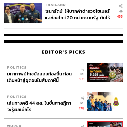
THAILAND
‘ธนารัตน์’ ให้ปากคำตำรวจไซเบอร์
453
แฉช่องโหว่ 20 หน่วยงานรัฐ ยันไร้
นัยทางการเมือง
EDITOR'S PICKS
POLITICS
มหากาพย์โกงข้อสอบท้องถิ่น ก่อน
531
เดินหน้าสู่จุดจบในสัปดาห์นี้
POLITICS
เส้นทางคดี 44 สส. ในชั้นศาลฎีกา
178
จะรู้ผลเมื่อไร
WORLD