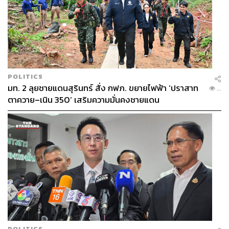
POLITICS
มท. 2 ลุยชายแดนสุรินทร์ สั่ง กฟภ. ขยายไฟฟ้า ‘ปราสาท
...
ตาควาย–เนิน 350’ เสริมความมั่นคงชายแดน
POLITICS