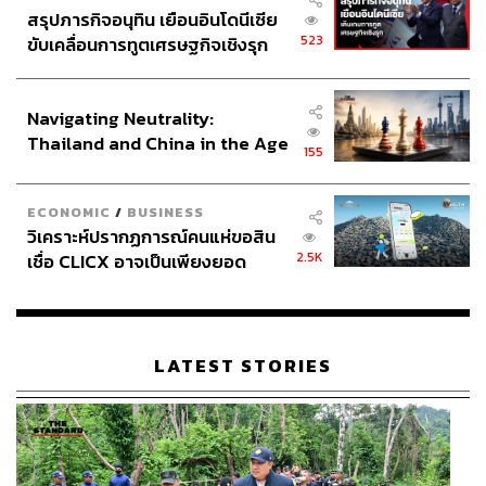
สรุปภารกิจอนุทิน เยือนอินโดนีเซีย
523
ขับเคลื่อนการทูตเศรษฐกิจเชิงรุก
ประกาศหุ้นส่วนยุทธศาสตร์ไทย –
อินโดนีเซีย
Navigating Neutrality:
Thailand and China in the Age
155
of a New Global Order
ECONOMIC
/
BUSINESS
วิเคราะห์ปรากฏการณ์คนแห่ขอสิน
2.5K
เชื่อ CLICX อาจเป็นเพียงยอด
ภูเขาน้ำแข็ง ของปัญหาหนี้ครัว
เรือนไทยที่ถูกซุกไว้
LATEST STORIES