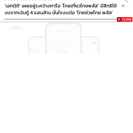
‘เอกนิติ’ เผยอยู่ระหว่างหารือ ‘ไทยเที่ยวไทยพลัส’ มีสิทธิใช้
...
งบจากเงินกู้ 4 แสนล้าน มั่นใจงบต่อ ‘ไทยช่วยไทย พลัส’
เฟส 2 มีเพียงพอ
THAILAND
BTS-EBM-NBM จับมือแอปพลิเคชัน ViaBus ยกระดับ
...
การติดตามตำแหน่งรถไฟฟ้า 3 สายแบบเรียลไทม์