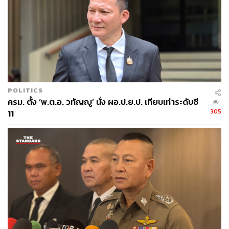
POLITICS
ครม. ตั้ง ‘พ.ต.อ. วทัญญู’ นั่ง ผอ.ป.ย.ป. เทียบเท่าระดับซี
305
11