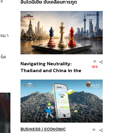
อินโดนีเซีย ขับเคลื่อนการทูต
เศรษฐกิจเชิงรุก ประกาศหุ้น
ส่วนยุทธศาสตร์ไทย –
อินโดนีเซีย
มใจมา
จ์ค
Navigating Neutrality:
169
Thailand and China in the
Age of a New Global
Order
BUSINESS
/
ECONOMIC