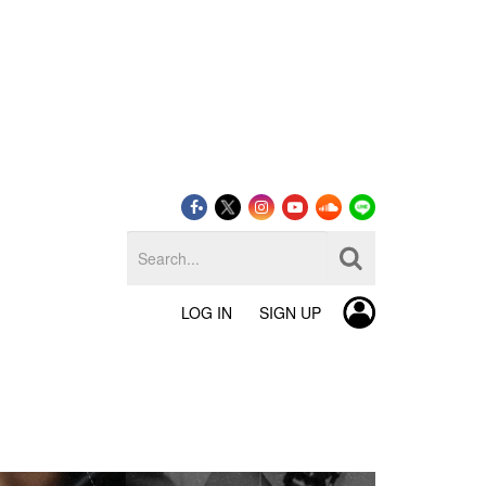
LOG IN
SIGN UP