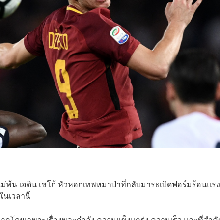
ีไม่พ้น เอดิน เชโก้ หัวหอกเทพหมาป่าที่กลับมาระเบิดฟอร์มร้อนแร
ในเวลานี้
มมากโดยเฉพาะเรื่องพละกำลัง ความแข็งแกร่ง ความเร็ว และที่สำค