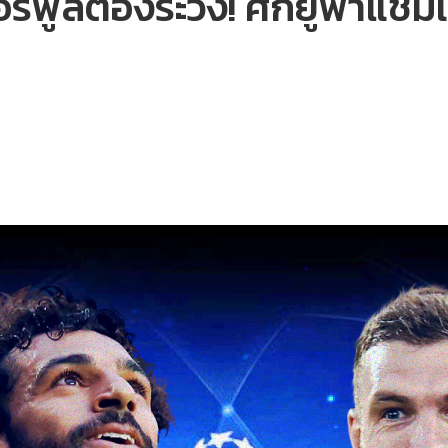
วอร์พูลต้องระวัง​! ศึกยูฟ่าแ