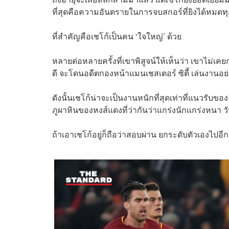
ที่สุดคือความอันตรายในการจบสกอร์ที่ยิงได้หมดทุก
ที่สำคัญคือเชโก้เป็นคน ‘ใจใหญ่’ ด้วย
หลายต่อหลายครั้งที่เขาพิสูจน์ให้เห็นว่า เขาไม่เค
ดี จะโดนอดีตกองหน้าแมนเชสเตอร์ ซิตี้ เล่นงานอ
ดังนั้นเชโก้น่าจะเป็นงานหนักที่สุดเท่าที่แนวรับ
ภูผาหินของหงส์แดงที่ว่ากันว่าแกร่งนักแกร่งหนา วั
ถ้าเอาเชโก้อยู่ก็ถือว่าสอบผ่าน ยกระดับตัวเองไปอี