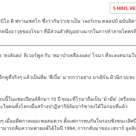
5 MINS. R
อ ดิ ฟรานเชสโก ซึ่งว่ากันว่าเขาเป็น ‘เจอร์เกน คลอปป์ ฉบับอิตา
ืออีกหนึ่งอาวุธของโรมา ที่มีส่วนสำคัญอย่างมากในการทำลายโคตรท
ว่าง ‘หงส์แดง’ ลิเวอร์พูล กับ ‘หมาป่าเหลืองแดง’ โรมา ที่จะลงสนามใ
ี่จริงๆ แล้วเป็นทีม ‘พี่เบิ้ม’ มากกว่าอย่าง บาเยิร์น มิวนิก ปะทะ 
บนี้ในแชมเปียนส์ลีกมา 10 ปี ขณะที่โรมาถือเป็น ‘ม้ามืด’ (หรือหม
นะใจคนทั้งโลกเมื่อสร้างปาฏิหาริย์ล้มบาร์ซาลงได้ในรอบที่แล้ว
งเล่าเก่าๆ เมื่ออดีตกาลเยอะพอสมควร ตั้งแต่การพบกันในรอบชิงชนะเลิศป
ามารถลืมความพ่ายแพ้ได้ในปี 1994, การกลับมาของ เชราร์ อุลลิเยร