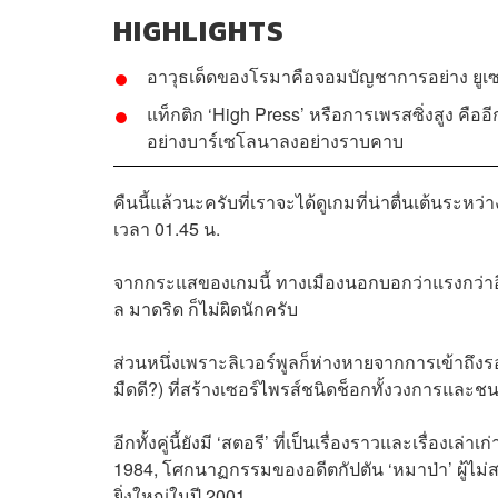
HIGHLIGHTS
อาวุธเด็ดของโรมาคือจอมบัญชาการอย่าง ยูเซบิโ
แท็กติก ‘High Press’ หรือการเพรสซิ่งสูง ค
อย่างบาร์เซโลนาลงอย่างราบคาบ
คืนนี้แล้วนะครับที่เราจะได้ดูเกมที่น่าตื่นเต้นระห
เวลา 01.45 น.​
จากกระแสของเกมนี้ ทางเมืองนอกบอกว่าแรงกว่าอีกคู่ท
ล มาดริด ก็ไม่ผิดนักครับ
ส่วนหนึ่งเพราะลิเวอร์พูลก็ห่างหายจากการเข้าถึงรอ
มืดดี?)​ ที่สร้างเซอร์ไพรส์ชนิดช็อกทั้งวงการและช
อีกทั้งคู่นี้ยังมี ‘สตอรี’ ที่เป็นเรื่องราวและเรื่อ
1984, โศกนาฏกรรมของอดีตกัปตัน ‘หมาป่า’ ผู้ไม่ส
ยิ่งใหญ่ในปี 2001