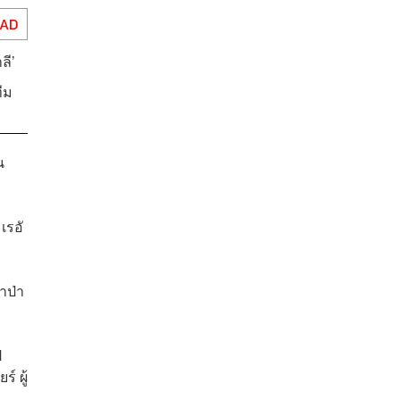
EAD
ลี’
ีม
น
เรอั
าป่า
ี
์ ผู้