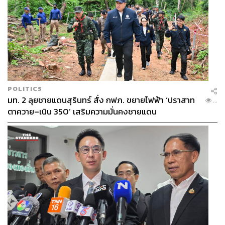
POLITICS
มท. 2 ลุยชายแดนสุรินทร์ สั่ง กฟภ. ขยายไฟฟ้า ‘ปราสาท
...
ตาควาย–เนิน 350’ เสริมความมั่นคงชายแดน