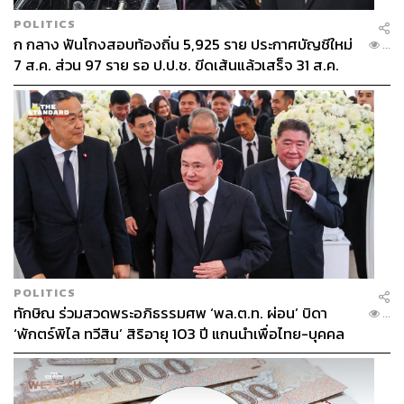
POLITICS
ก กลาง ฟันโกงสอบท้องถิ่น 5,925 ราย ประกาศบัญชีใหม่
...
7 ส.ค. ส่วน 97 ราย รอ ป.ป.ช. ขีดเส้นแล้วเสร็จ 31 ส.ค.
POLITICS
ทักษิณ ร่วมสวดพระอภิธรรมศพ ‘พล.ต.ท. ผ่อน’ บิดา
...
‘พักตร์พิไล ทวีสิน’ สิริอายุ 103 ปี แกนนำเพื่อไทย-บุคคล
หลากวงการร่วมอาลัย