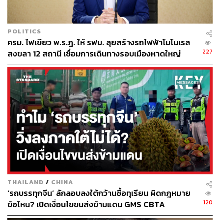
POLITICS
ครม. ไฟเขียว พ.ร.ฎ. ให้ รฟม. ลุยสร้างรถไฟฟ้าโมโนเรล
227
สงขลา 12 สถานี เชื่อมการเดินทางรอบเมืองหาดใหญ่
THAILAND
/
CHINA
‘รถบรรทุกจีน’ ลักลอบลงใต้กว้านซื้อทุเรียน ผิดกฎหมาย
120
ข้อไหน? เปิดเงื่อนไขขนส่งข้ามแดน GMS CBTA