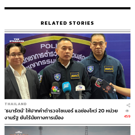
หารือข้อดีและข้อเสีย รวมถึงความปลอดภัย ร่วมกับตำรวจ
และกระทรวงสาธารณสุข และสรุปผลภายใน 1 เดือน
RELATED STORIES
7. เปิดทางรถเช่าให้บริการผ่านแอป: กรมขนส่งทางบกได้
ศึกษาข้อดีข้อเสียแล้ว ส่งความเห็นไปยังรัฐมนตรีว่าการ
กระทรวงคมนาคมเพื่อพิจารณาเห็นชอบในหลักการและออก
กฎกระทรวงต่อไป
8. ขยายเวลาบังคับใช้กฎหมาย เพื่อให้ไรเดอร์ยังมีรายได้
ระหว่างดำเนินการจดทะเบียน ตั้งแต่วันนี้ถึง 28 กุมภาพันธ์
ทั้งนี้ กระทรวงดีอีเอส ประสานแพลตฟอร์มผู้ให้บริการมอบ
เงินสนับสนุนพิเศษเพื่อเป็นกำลังใจในช่วงเปลี่ยนผ่าน โดยมี
Grab และ LINE MAN ให้การตอบรับและพร้อมสนับสนุนเงิน
THAILAND
พิเศษ ซึ่งผู้ขับขี่จะได้รับเงินสนับสนุน ตั้งแต่ 5,000 – 20,000
‘ธนารัตน์’ ให้ปากคำตำรวจไซเบอร์ แฉช่องโหว่ 20 หน่วย
บาทต่อคน
459
งานรัฐ ยันไร้นัยทางการเมือง
นอกจากนี้ยังมีแนวทางในการเพิ่มความเข้มงวดในการกำกับ