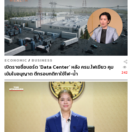
ดูแลแพลตฟอร์มผู้ให้บริการ หากพบผู้ให้บริการรายใดไม่
ปฏิบัติตามกฎหมาย หรือปล่อยปละละเลยให้รถที่ผิดกฎหมาย
และไม่ได้จดทะเบียนเป็นรถสาธารณะมาวิ่งให้บริการ
กระทรวงดีอีพร้อมดำเนินการทันที
ECONOMIC
/
BUSINESS
เปิดรายชื่อบอร์ด ‘Data Center’ หลัง ครม.ไฟเขียว คุม
242
เข้มใบอนุญาต ตีกรอบกติกาใช้ไฟ-น้ำ