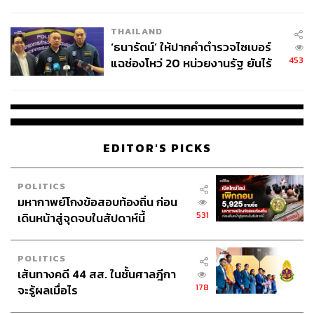
ชีวิต
THAILAND
‘ธนารัตน์’ ให้ปากคำตำรวจไซเบอร์
453
แฉช่องโหว่ 20 หน่วยงานรัฐ ยันไร้
TAGS:
ThaID
ไชยชนก ชิดชอบ
ETDA
LINE MAN
นัยทางการเมือง
กระทรวงคมนาคม
Grab
กรมการขนส่งทางบก
กระทรวงดิจิทัลเพื่อเศรษฐกิจและสังคม
EDITOR'S PICKS
POLITICS
มหากาพย์โกงข้อสอบท้องถิ่น ก่อน
531
เดินหน้าสู่จุดจบในสัปดาห์นี้
816
POLITICS
เส้นทางคดี 44 สส. ในชั้นศาลฎีกา
ABOUT THE AUTHOR
178
จะรู้ผลเมื่อไร
THE STANDARD TEAM