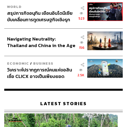
กองบรรณาธิการ THE STANDARD
WORLD
สรุปภารกิจอนุทิน เยือนอินโดนีเซีย
ABOUT THE PHOTOGRAPHER
523
ขับเคลื่อนการทูตเศรษฐกิจเชิงรุก
ประกาศหุ้นส่วนยุทธศาสตร์ไทย –
ศวิตา พูลเสถียร
อินโดนีเซีย
ช่างภาพข่าว ประจำสำนักข่าว THE
STANDARD
Navigating Neutrality:
Thailand and China in the Age
156
of a New Global Order
ECONOMIC
/
BUSINESS
วิเคราะห์ปรากฏการณ์คนแห่ขอสิน
2.5K
เชื่อ CLICX อาจเป็นเพียงยอด
ภูเขาน้ำแข็ง ของปัญหาหนี้ครัว
เรือนไทยที่ถูกซุกไว้
LATEST STORIES