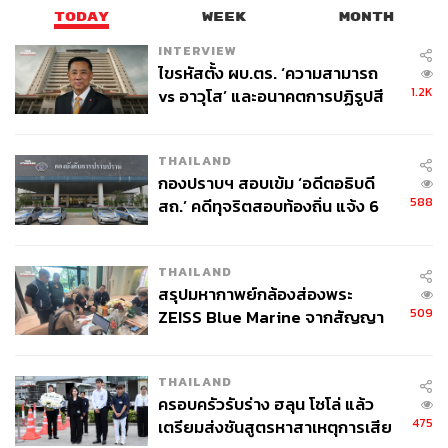
TODAY
WEEK
MONTH
INTERVIEW
ไขรหัสตั้ง ผบ.ตร. ‘ความสามารถ
1.2K
vs อาวุโส’ และอนาคตการปฏิรูปสี
กากี กับ พล.ต.อ. เอก อังสนานนท์
THAILAND
กองปราบฯ สอบเข้ม ‘อดีตอธิบดี
588
สถ.’ คดีทุจริตสอบท้องถิ่น แจ้ง 6
ข้อหาหนัก จ่อชง ป.ป.ช. 12 ส.ค. นี้
THAILAND
สรุปมหากาพย์กล้องส่องพระ
509
ZEISS Blue Marine จากสัญญา
ผลิต 8.3 ล้าน สู่ข้อพิพาท ‘มา
เวลล์ฯ’ ฟ้อง ‘โทน บางแค’ ผิดนัด
THAILAND
จ่ายหนี้-แอบระบุแบรนด์
ครอบครัวรับร่าง ฮลุน โซโล่ แล้ว
475
เตรียมส่งชันสูตรหาสาเหตุการเสีย