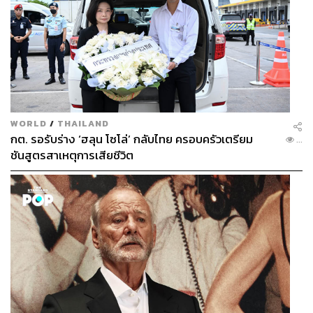
WORLD
/
THAILAND
กต. รอรับร่าง ‘ฮลุน โซโล่’ กลับไทย ครอบครัวเตรียม
...
ชันสูตรสาเหตุการเสียชีวิต