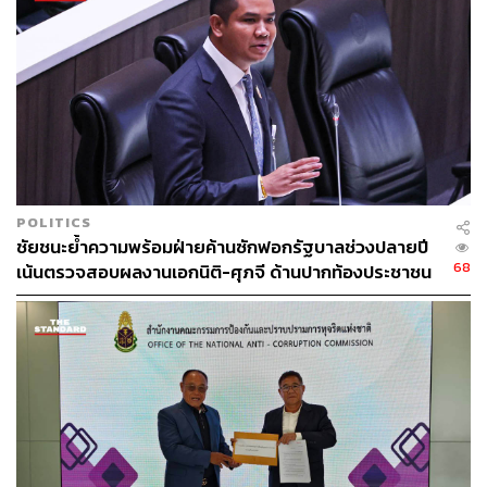
ระบอบสีน้ำเงินที่กัดกินสังคมไทย กินรวบทุกอย่าง ไม่ต้องไป
พูดถึงว่าองค์กรอิสระหรือ สว. เป็นอย่างไร
ไม่ใช่วิธีไหนก็ได้ แต่หลักการต้องถูกตั้งแต่กระดุม
เม็ดแรก
POLITICS
“วันนี้บ้านเมืองมาถึงขนาดนี้ ถ้าเราไม่พยายามที่จะรวมพลัง
ชัยชนะย้ำความพร้อมฝ่ายค้านซักฟอกรัฐบาลช่วงปลายปี
ให้มากที่สุดเพื่อต่อต้านกับระบอบสีน้ำเงิน คำถามคือว่า
68
เน้นตรวจสอบผลงานเอกนิติ-ศุภจี ด้านปากท้องประชาชน
ประเทศไทยในวันข้างหน้าที่กำลังดำเนินอยู่จะเป็นอย่างไร
“เวลาพูดว่ารวมพล รวมพลังให้มากที่สุด ผมต้องเน้นย้ำ คือ
ไม่ใช่ว่าเราจะทำทุกวิถีทาง ทำวิธีการไหนก็ได้ ขอให้ได้มา
ซึ่งผลลัพธ์ชัยชนะ ไม่ใช่แบบนั้น สุดท้าย สิ่งที่ต้องทำให้เกิด
ขึ้น คือต้องติดกระดุมเม็ดแรกให้ถูกต้องตั้งแต่วันนี้ หลักการที่
ถูกต้องคืออะไร แล้วเราก็ต้องเดินแบบนั้น