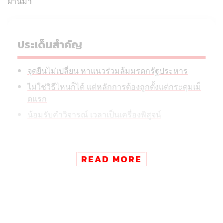
ผ่านมา
ประเด็นสำคัญ
จุดยืนไม่เปลี่ยน หาแนวร่วมล้มมรดกรัฐประหาร
ไม่ใช่วิธีไหนก็ได้ แต่หลักการต้องถูกตั้งแต่กระดุมเม็
ดแรก
น้อมรับคำวิจารณ์ เวลาเป็นเครื่องพิสูจน์
READ MORE
ล่าสุดวันนี้ (4 มิถุนายน) รังสิมันต์ โรม สส. แบบบัญชีรายชื่อ
รองหัวหน้าพรรคประชาชน กล่าวถึงประเด็นดังกล่าว โดย
ระบุว่า เราน้อมรับคำวิจารณ์ทั้งหมด และยืนยันว่า พรรคไม่
ได้เปลี่ยนจุดยืนหรืออุดมการณ์ กฎหมายหลายฉบับ เราได้
พยายามในการต่อสู้ ไม่ว่าจะเป็นในเรื่องของผลผลิตมรดก