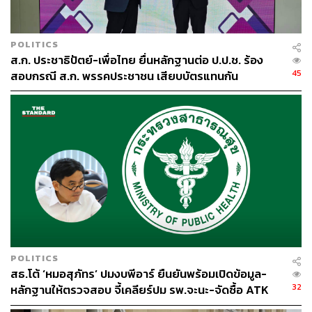
“แน่นอนว่าสุดท้ายคนที่มาร่วมทางกับเรา ก็คงจะมีความ
หลากหลาย ในอดีตคงเปลี่ยนแปลงอะไรไม่ได้ แต่เวลาจะเป็น
เครื่องพิสูจน์ว่าสุดท้ายสิ่งที่เราพยายามเดินอยู่ คิดถูกหรือคิด
POLITICS
ผิด
ส.ก. ประชาธิปัตย์-เพื่อไทย ยื่นหลักฐานต่อ ป.ป.ช. ร้อง
45
สอบกรณี ส.ก. พรรคประชาชน เสียบบัตรแทนกัน
“แต่ผมยืนยันว่าโดยเจตนาของเราชัดเจน เราไม่ได้ต้องการ
สนับสนุนระบอบรัฐประหาร เราไม่เคยเห็นด้วย ดังนั้น ไม่ใช่
การเปลี่ยนจุดยืน” รังสิมันต์กล่าว
น้อมรับคำวิจารณ์ เวลาเป็นเครื่องพิสูจน์
รังสิมันต์ยังมองว่า กระแสวิจารณ์ทั้งจากคนภายในและ
ภายนอกพรรคเป็นเรื่องที่ดี เพราะสะท้อนว่าเป็นพรรคที่ไม่มี
เจ้าของ และแต่ละคนมีความตื่นตัวกับการเมือง นอกจากนี้
POLITICS
ยังไม่มองว่าเป็นการตั้งธงประนีประนอม แต่เป็นเรื่องของการ
สธ.โต้ ‘หมอสุภัทร’ ปมงบพีอาร์ ยืนยันพร้อมเปิดข้อมูล-
32
ชี้ให้เห็นปัญหา ทั้งรัฐธรรมนูญ กรณีฮั้วเลือก สว. ปัญหาการ
หลักฐานให้ตรวจสอบ จี้เคลียร์ปม รพ.จะนะ-จัดซื้อ ATK
ทุจริตอีกมากมาย นี่คือศัตรูที่กำลังทำลายชาติ จะมีใครมา