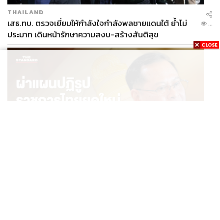
THAILAND
เสธ.ทบ. ตรวจเยี่ยมให้กำลังใจกำลังพลชายแดนใต้ ย้ำไม่
...
ประมาท เดินหน้ารักษาความสงบ-สร้างสันติสุข
POLITICS
ผ่าแผนปฏิรูปราชการไทยยุคใหม่ ‘รัฐจิ๋วแต่แจ๋ว’ ในแบบ
...
ปกรณ์ นิลประพันธ์