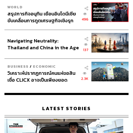
WORLD
สรุปภารกิจอนุทิน เยือนอินโดนีเซีย
496
ขับเคลื่อนการทูตเศรษฐกิจเชิงรุก
ประกาศหุ้นส่วนยุทธศาสตร์ไทย –
อินโดนีเซีย
Navigating Neutrality:
Thailand and China in the Age
137
of a New Global Order
BUSINESS
/
ECONOMIC
วิเคราะห์ปรากฏการณ์คนแห่ขอสิน
2.3K
เชื่อ CLICX อาจเป็นเพียงยอด
ภูเขาน้ำแข็ง ของปัญหาหนี้ครัว
เรือนไทยที่ถูกซุกไว้
LATEST STORIES