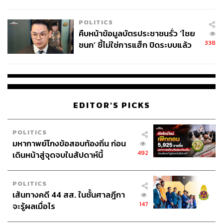
โลกภายใน 6 วัน
POLITICS
คืบหน้าข้อมูลบัตรประชาชนรั่ว ‘ไชย
338
ชนก’ ชี้ไม่ใช่การแฮ็ก ปิดระบบแล้ว
พบต้นตอจาก IP เดียว
EDITOR'S PICKS
POLITICS
มหากาพย์โกงข้อสอบท้องถิ่น ก่อน
492
เดินหน้าสู่จุดจบในสัปดาห์นี้
POLITICS
เส้นทางคดี 44 สส. ในชั้นศาลฎีกา
147
จะรู้ผลเมื่อไร