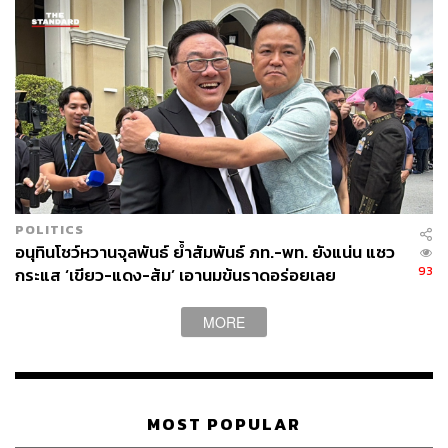
ร่วมกับพวกเราบ้าง
อย่างไรก็ตาม รังสิมันต์ขอไม่ลงในรายละเอียดถึง
กระบวนการสรรหาคัดเลือกสุรพลเข้ามา แต่ย้ำว่าไม่มี ‘โปลิด
บูโร’ ในพรรคตามที่พูดกัน และสุรพลเองก็มีส่วนร่วมกับ
พรรคประชาชนมาก่อนหน้านี้ อย่างน้อยคือเป็นพยานในคดี
ความต่างๆ ก่อนสรุปว่า เมื่อผู้บริหารตัดสินใจแบบนี้ ก็ต้อง
พิสูจน์กันด้วยเวลาว่าเราคิดถูกหรือผิด
TAGS:
พรรคเพื่อไทย
สมาชิกสภาผู้แทนราษฎร (สส.)
POLITICS
มหาวิทยาลัยธรรมศาสตร์
อนุทินโชว์หวานจุลพันธ์ ย้ำสัมพันธ์ ภท.-พท. ยังแน่น แซว
คณะรักษาความสงบแห่งชาติ
สภานิติบัญญัติแห่งชาติ
93
กระแส ‘เขียว-แดง-ส้ม’ เอานมข้นราดอร่อยเลย
พรรคภูมิใจไทย
เลือกตั้งผู้ว่าฯ กทม
สุรพล นิติไกรพจน์
พรรคประชาชน
MORE
เลือกตั้งผู้ว่าฯ กทม. 2569
รังสิมันต์ โรม
MOST POPULAR