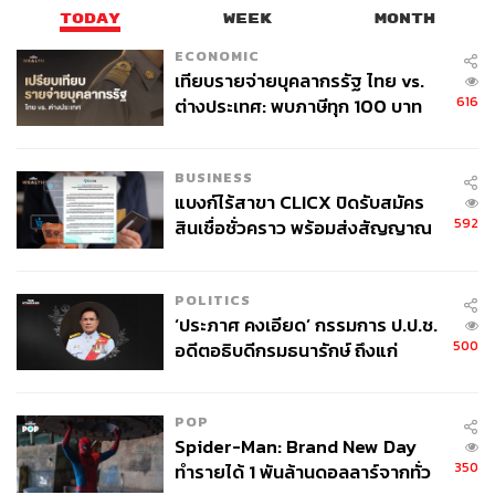
TODAY
WEEK
MONTH
ECONOMIC
146
เทียบรายจ่ายบุคลากรรัฐ ไทย vs.
616
ต่างประเทศ: พบภาษีทุก 100 บาท
ของคนไทยใช้ไปกับข้าราชการเฉียด
ABOUT THE AUTHOR
40 บาท
BUSINESS
THE STANDARD TEAM
แบงก์ไร้สาขา CLICX ปิดรับสมัคร
กองบรรณาธิการ THE STANDARD
592
สินเชื่อชั่วคราว พร้อมส่งสัญญาณ
เตือนกลุ่มกู้เงินผิดวัตถุประสงค์-ให้
ข้อมูลเท็จ เตรียมดำเนินคดีเด็ดขาด
POLITICS
‘ประภาศ คงเอียด’ กรรมการ ป.ป.ช.
500
อดีตอธิบดีกรมธนารักษ์ ถึงแก่
อนิจกรรม
POP
Spider-Man: Brand New Day
350
ทำรายได้ 1 พันล้านดอลลาร์จากทั่ว