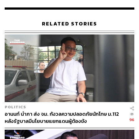
ช่วงเวลาที่ผ่านมา ฐานการเลือกตั้งต่างๆ ที่มีอยู่ไม่เพียงพอ ดัง
นั้น สิ่งที่เราพยายามทำก็คือ ยกระดับการต่อสู้ต่อไป แน่นอน
ว่าอาจจะยังมีเสียงวิจารณ์อยู่
RELATED STORIES
“พรรคประชาชนกำลังรื้อโครงสร้างของระบอบรัฐประหารที่
ฝังรากลึกผ่านรัฐธรรมนูญและผ่านกลไกต่างๆ ดังนั้น สิ่งที่เรา
พยายามทำชัดเจน ใครก็ตามที่มาร่วมเดินทางไปกับเรา เขาก็
จะทราบว่ายานพาหนะที่ชื่อว่าพรรคประชาชนกำลังไปใน
ทิศทางไหน
“เมื่อคุณสุรพลมาอยู่ตรงนี้ก็ถูกวิพากษ์วิจารณ์ ก็ต้องรับกับคำ
วิพากษ์วิจารณ์และมีสิทธิชี้แจง ผมมองว่าเวลาคงจะเป็น
เครื่องมือพิสูจน์ต่อไปว่า การตัดสินใจนี้ถูกต้องหรือไม่”
POLITICS
ทั้งนี้ รังสิมันต์ชี้ว่า กรณีนี้เทียบกับพรรคเพื่อไทยร่วมรัฐบาล
อานนท์ นำภา ส่ง จม. กังวลความปลอดภัยนักโทษ ม.112
กับพรรคภูมิใจไทยไม่ได้ ขอให้ประชาชนตัดสินดีกว่า แต่ส่วน
96
หลังรัฐบาลมีนโยบายแยกแดนผู้ต้องขัง
ตัวคิดว่าเราเป็นพรรคการเมืองที่ไม่เคยทรยศหักหลังใคร คน
ที่เข้ามาในพรรคอาจจะมีเสียงวิจารณ์ ซึ่งไม่ใช่กรณีแรก แต่
เราต้องยอมรับ วิธีคิดของเราคือ เราต้องทำเพื่อที่จะรับมือกับ