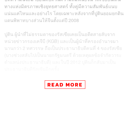
ทางแห่งมิตรภาพเชิงยุทธศาสตร์ ทั้งคู่มีความสัมพันธ์แนบ
แน่นแค่ไหนและอย่างไร โดยเฉพาะหลังจากที่ปูตินยอมยกดิน
แดนพิพาทบางส่วนให้จีนตั้งแต่ปี 2008
ปูติน ผู้นำที่ไม่ธรรมดาของรัสเซียเคยเป็นอดีตสายลับจาก
หน่วยข่าวกรองเคจีบี (KGB) และเป็นผู้นำที่ครองอำนาจมา
นานกว่า 2 ทศวรรษ ถือเป็นประธานาธิบดีคนที่ 4 ของรัสเซีย
(บางช่วงสลับไปเป็นนายกรัฐมนตรี ด้วยเหตุผลข้อจำกัดวาระ
ตำแหน่งประธานาธิบดี) และในปี 2012 ปูตินก็กลับมาเป็น
ประธานาธิบดีรัสเซียอีกครั้ง
ส่วนทางฝ่ายจีน สีจิ้นผิงขึ้นดำรงตำแหน่งประธานาธิบดีจีน
READ MORE
ครั้งแรก วันที่ 14 มีนาคม 2013 และอีกไม่กี่วันจากนั้น ช่วง
22-24 มีนาคม ก็เลือกเดินทางไปเยือนรัสเซียเป็นประเทศแรก
มาจนถึงวันนี้ ทั้งคู่พบปะคุยกันกว่า 40 ครั้ง (ทั้งแบบ on-site
และ online) ก่อนหน้านี้ ก็เคยเจอกันหลายครั้ง ตั้งแต่สีจิ้นผิง
เป็นรองประธานาธิบดีของจีน