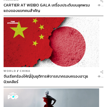
ศูนย์วิจัยยุทธศาสตร์ไทย-จีน แห่งสำนักงาน
CARTIER AT WEIBO GALA เครื่องประดับบนลุคพรม
...
คณะกรรมการวิจัยแห่งชาติ ผู้เขียนหนังสือ
โมเดลเศรษฐกิจสีจิ้นผิง : Xinomics
แดงของแขกคนสำคัญ
WORLD
/
CHINA
จีนเรียกร้องให้ญี่ปุ่นยุติการพิจารณาครอบครองอาวุธ
...
นิวเคลียร์