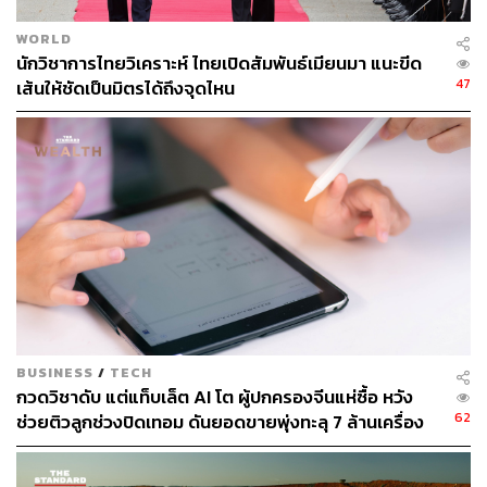
WORLD
นักวิชาการไทยวิเคราะห์ ไทยเปิดสัมพันธ์เมียนมา แนะขีด
ย้อน Timeline ช่วง 2004-2008 รัสเซียยุคปูติน
47
เส้นให้ชัดเป็นมิตรได้ถึงจุดไหน
การยินยอมยกดินแดนพิพาทบางส่วนให้จีน
ปี 2004 : รัสเซียและจีนลงนามข้อตกลง “Complementary
Agreement on the Eastern Section of the China–Russia
Boundary” ทั้งนี้ ข้อตกลงนี้เกิดขึ้นระหว่างรัฐบาลของปูตินกับ
รัฐบาลจีนสมัยหูจิ่นเทา
ปี 2005 : ทั้งสองฝ่ายให้สัตยาบันอย่างเป็นทางการ
ปี 2008 : การส่งมอบพื้นที่กว่า 300 ตารางกิโลเมตรให้จีน
BUSINESS
/
TECH
เสร็จสมบูรณ์
กวดวิชาดับ แต่แท็บเล็ต AI โต ผู้ปกครองจีนแห่ซื้อ หวัง
62
ช่วยติวลูกช่วงปิดเทอม ดันยอดขายพุ่งทะลุ 7 ล้านเครื่อง
นับเป็นครั้งแรกในประวัติศาสตร์สมัยใหม่ที่รัสเซียกับจีน
สามารถ “ยุติข้อพิพาทชายแดน” ได้อย่างเป็นทางการ โดยฝ่าย
จีนประกาศหลังปี 2008 ว่า “ปัญหาชายแดนจีน–รัสเซียได้รับ