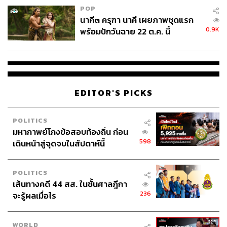
จีน และที่สำคัญ คือ การสร้างแนวร่วมสำคัญทางการเมือง
POP
ระหว่างประเทศ ในยุคที่โลกตะวันตกเริ่มไม่เป็นมิตรกับ
นาคี๓ ครุฑา นาคี เผยภาพชุดแรก
0.9K
รัสเซีย
พร้อมปักวันฉาย 22 ต.ค. นี้
ดังนั้น การยอมยุติข้อพิพาทชายแดนบางส่วนกับจีน ถือเป็นจุด
เปลี่ยนสำคัญของความสัมพันธ์จีน-รัสเซีย ทำให้เกิดความ
ร่วมมือทางยุทธศาสตร์ต่างๆ มากขึ้น ทั้งการเป็นผู้ร่วมก่อตั้ง
กลุ่ม Shanghai Cooperation Organization : SCO ในปี 2001
EDITOR'S PICKS
มีการประสานทางทหาร และความร่วมมือด้าน
พลังงาน ทั้งหมดนี้ถือเป็นจุดเริ่มต้นของจีน-รัสเซียที่จับมือกัน
POLITICS
สร้างแกนถ่วงดุลสหรัฐฯ
มหากาพย์โกงข้อสอบท้องถิ่น ก่อน
598
เดินหน้าสู่จุดจบในสัปดาห์นี้
สำหรับฝ่ายจีน แม้ว่าจะยังคงมีพื้นที่ส่วนอื่นส่วนอื่นที่เป็นดิน
แดนพิพาททางประวัติศาสตร์กับรัสเซีย แต่หลังจากที่รัสเซีย
POLITICS
ยอมคืนดินแดนพิพาทมาบางส่วน ฝ่ายจีนก็ “ไม่เรียกร้อง” ดิน
เส้นทางคดี 44 สส. ในชั้นศาลฎีกา
แดนส่วนอื่นๆ จากรัสเซียในทางการทูต ปรับมาเน้นให้น้ำ
236
จะรู้ผลเมื่อไร
หนักสร้างความสัมพันธ์เชิงยุทธศาสตร์กับรัสเซียมากกว่าการ
หาเรื่องทะเลาะขัดแย้งกัน
WORLD