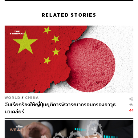
ฝ่ายรัสเซียเริ่มหันเข้าพึ่งพาจีนมากขึ้น หลังจากปูตินโดน
RELATED STORIES
ตะวันตกกดดันมากขึ้น ทั้งคู่เริ่มจับมือกันคานอำนาจและ
อิทธิพลกับสหรัฐฯ อย่างชัดเจนขึ้น และมีความร่วมมือ
เทคโนโลยีและการทหารเพิ่มขึ้น ทั้งคู่ร่วมผลักดันการใช้
กรอบ BRICS สร้างเพื่อนในประเทศโลกขั้วใต้ (Global
South)
ระยะที่ 3: 2022–ปัจจุบัน
ความสัมพันธ์แนบแน่นยิ่งขึ้น หลังจากที่สีจิ้นผิง-ปูตินร่วมลง
นามในแถลงการณ์ “Friendship without limits” ระหว่างจีน-
รัสเซีย เมื่อวันที่ 4 กุมภาพันธ์ 2022 แม้ว่าเอกสารนี้ “ไม่ใช่
WORLD
/
CHINA
สนธิสัญญาพันธมิตรทางทหาร” แต่เป็นการแสดงเจตจำนง
จีนเรียกร้องให้ญี่ปุ่นยุติการพิจารณาครอบครองอาวุธ
ทางการเมือง–ยุทธศาสตร์ที่มีนัยทางการทูตสูงมาก ทั้งคู่ลง
44
นิวเคลียร์
นามในระหว่างที่ปูตินเดินทางไปร่วมพิธีเปิด Beijing Winter
Olympics ปี 2022 ที่กรุงปักกิ่ง (ไม่กี่วัน ก่อนปูตินบุกยูเครนใน
วันที่ 24 กุมภาพันธ์) และหลังจากเกิดสงครามยูเครน เมื่อ
รัสเซียโดนคว่ำบาตรจากหลายประเทศ จีนก็กลายได้เป็น