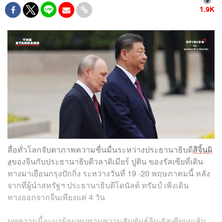
1.9K
สื่อทั่วโลกจับตาภาพความชื่นมื่นระหว่างประธานาธิบดี
สีจิ้นผิ
ง
ของจีนกับประธานาธิบดีวลาดิเมียร์ ปูติน ของรัสเซียที่เดิน
ทางมาเยือนกรุงปักกิ่ง ระหว่างวันที่ 19 -20 พฤษภาคมนี้ หลัง
จากที่ผู้นำสหรัฐฯ ประธานาธิบดีโดนัลด์ ทรัมป์ เพิ่งเดิน
ทางออกจากจีนเพียงแค่ 4 วัน
บทความนี้จะมาย้อนทบทวนความสัมพันธ์จีน-รัสเซียบนเส้น