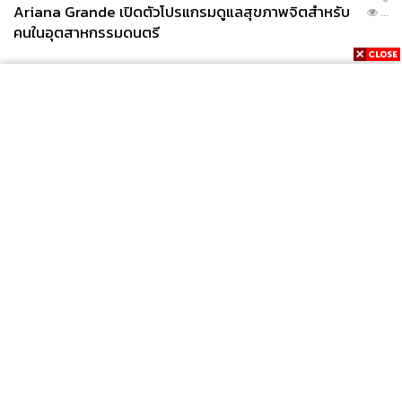
Ariana Grande เปิดตัวโปรแกรมดูแลสุขภาพจิตสำหรับ
...
คนในอุตสาหกรรมดนตรี
News
Wealth
Pop
Podcast
Video
Now
Opinion
Careers
Events
Privacy
About
Contact
Policy
FOR
ADVERTISING
MEMBERSHIP