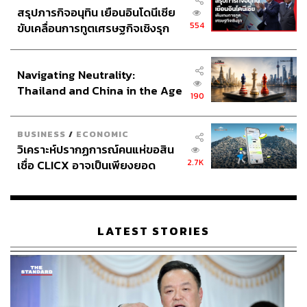
สรุปภารกิจอนุทิน เยือนอินโดนีเซีย
โดยสรุป ภายใต้การนำของปูติน รัสเซียเลือกเดินเกม
554
ขับเคลื่อนการทูตเศรษฐกิจเชิงรุก
ประนีประนอม เพื่อซื้อใจจีน ยอมโอน/แบ่งพื้นที่พิพาทบาง
ประกาศหุ้นส่วนยุทธศาสตร์ไทย –
ส่วนให้จีน จึงถือเป็น Turning Point สำคัญอีกด้านที่มีส่วนเปิด
อินโดนีเซีย
ประตูแห่งโอกาสพัฒนาสู่ความสัมพันธ์สีจิ้นผิง-ปูติน ที่แนบ
Navigating Neutrality:
แน่นมาจนถึงปัจจุบัน
Thailand and China in the Age
190
of a New Global Order
FYI
สองผู้นำอายุไล่เลี่ยกัน (ปูตินเกิดก่อน 8 เดือน) ด้านพื้น
BUSINESS
/
ECONOMIC
วิเคราะห์ปรากฏการณ์คนแห่ขอสิน
ฐานการศึกษาและประสบการณ์ทำงาน ปูติน ผู้นำ
2.7K
เชื่อ CLICX อาจเป็นเพียงยอด
รัสเซีย เรียนจบปริญญาตรีด้านกฎหมาย ทำงานสาย
ภูเขาน้ำแข็ง ของปัญหาหนี้ครัว
ความมั่นคงสายข่าวกรอง (KGB) และชนะเลือกตั้งปี
เรือนไทยที่ถูกซุกไว้
2000 ขึ้นเป็นผู้นำสูงสุดของรัสเซีย ในขณะที่ สีจิ้นผิง
ผู้นำจีน เรียนทางด้านวิศวกรรม (การศึกษาสูงสุดระดับ
LATEST STORIES
ปริญญาเอก) มีประสบการณ์ทางการเมือง ตั้งแต่ระดับ
ท้องถิ่นในมณฑลฝูเจี้ยนนานร่วม 17 ปี ก่อนจะได้รับ
โปรโมทขึ้นมาเป็นผู้บริหารพรรคฯ ในส่วนกลางในปี
2007 และขึ้นเป็นผู้นำสูงสุดของจีน ตั้งแต่ปี 2012 ใน
ฐานะเลขาธิการใหญ่พรรคคอมมิวนิสต์จีน