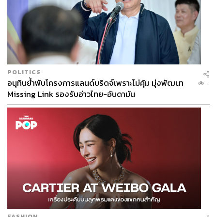
TAGS:
Belt and Road Initiative
Vladimir Putin
China
Russia
Xi Jinping
BRICS
POLITICS
อนุทินย้ำพับโครงการแลนด์บริดจ์เพราะไม่คุ้ม มุ่งพัฒนา
...
Missing Link รองรับอ่าวไทย-อันดามัน
1.9K
ABOUT THE AUTHOR
รองศาสตราจารย์ ดร.อักษรศรี พานิช
สาส์น
รองศาสตราจารย์ ดร.อักษรศรี พานิชสาส์น
อาจารย์ประจำคณะเศรษฐศาสตร์
มหาวิทยาลัยธรรมศาสตร์ อดีตผู้อำนวยการ
FASHION