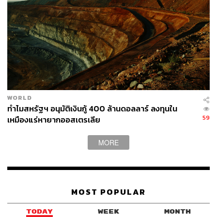
การแก้ไขโดยสมบูรณ์แล้ว” หลังจากที่มีข้อพิพาทมานาน
หลายร้อยปี
ทำไมปูตินยอมยกดินแดนพิพาทบางส่วนให้จีน?
เหตุผลหลักที่ปูตินเลือกเดินเกม “ประนีประนอม” เชิง
WORLD
ภูมิรัฐศาสตร์เช่นนี้ เพื่อซื้อใจฝ่ายจีน และบริบทในขณะนั้น
ทำไมสหรัฐฯ อนุมัติเงินกู้ 400 ล้านดอลลาร์ ลงทุนใน
หลังสหภาพโซเวียตล่มสลาย เมื่อขึ้นมาเป็นผู้นำรัสเซีย ปูติน
59
เหมืองแร่หายากออสเตรเลีย
ต้องเผชิญปัญหาใหญ่หลายด้าน ทั้งเศรษฐกิจอ่อนแอ ภัย
คุกคามจากกลุ่ม NATO ขยายอิทธิพล รัสเซียจึงต้องการรักษา
MORE
เสถียรภาพชายแดนตะวันออกที่ติดกับจีน และต้องการสร้าง
“หุ้นส่วนเชิงยุทธศาสตร์” กับจีน เพื่อต้านแรงกดดันจากโลก
ตะวันตก ดังนั้น ปูตินจึงเลือกเดินเกม “ยุติปัญหาชายแดนกับ
จีน” ยอมประนีประนอมบางส่วน จึงสรุปเหตุผลหลัก 2 ประเด็น
MOST POPULAR
ดังนี้
TODAY
WEEK
MONTH