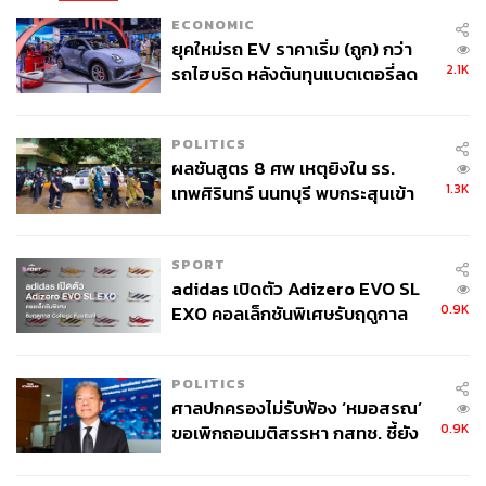
1) เพื่อยุติ ปิดปัญหาค้างคากับจีน
ECONOMIC
ยุคใหม่รถ EV ราคาเริ่ม (ถูก) กว่า
หลังจากสิ้นสุดยุคความขัดแย้งจีน-สหภาพโซเวียต ปูติน
2.1K
รถไฮบริด หลังต้นทุนแบตเตอรี่ลด
ตระหนักดีว่า จีนมีศักยภาพสูงมากเพียงใด จึงไม่ต้องการให้
ลง - จีนแห่บุกตลาดเกิดใหม่
ชายแดนจีนเป็นจุดเสี่ยงในความสัมพันธ์ของสองฝ่ายอีกต่อไป
POLITICS
2) ต้องการเป็นเพื่อนกับจีน ซื้อใจจีน
ผลชันสูตร 8 ศพ เหตุยิงใน รร.
1.3K
เทพศิรินทร์ นนทบุรี พบกระสุนเข้า
นับตั้งแต่ยุคต้นทศวรรษ 2000 ปูตินเริ่มไม่ไว้ใจฝั่งยุโรป เริ่ม
จุดสำคัญ ‘ศีรษะ-หน้าอก’ ครูถูกยิง
มองว่า กลุ่ม NATO จะขยายอิทธิพลและเป็นภัยคุกคามที่หนุน
4 นัด จากระยะไกล
โดยฝ่ายสหรัฐฯ ปูตินต้องการดึงจีนมาเป็นพันธมิตรในเชิง
SPORT
adidas เปิดตัว Adizero EVO SL
ยุทธศาสตร์ จึงเลือกเดินเกมประนีประนอมกับจีน ยอมโอน
0.9K
EXO คอลเล็กชันพิเศษรับฤดูกาล
พื้นที่เพียงแค่ 300 กว่าตารางเมตร เพื่อ “ซื้อใจจีน” ในเชิง
College Football
สัญลักษณ์และมีคุณค่าทางยุทธศาสตร์ได้มากกว่าการเก็บ
รักษาพื้นที่เล็กๆ นี้ไว้เอง
POLITICS
ศาลปกครองไม่รับฟ้อง ‘หมอสรณ’
หลังจากที่ยอมเสียดินแดนพิพาทไปเล็กน้อย สิ่งที่รัสเซียได้
0.9K
ขอเพิกถอนมติสรรหา กสทช. ชี้ยัง
กลับมา คือ เสถียรภาพชายแดน และความร่วมมือพลังงานกับ
ไม่ใช่ผู้เดือดร้อนเสียหาย
จีน รวมทั้งผลประโยชน์ด้านเศรษฐกิจอื่นๆ โอกาสจากตลาด