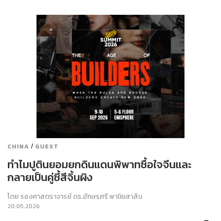
/
CHINA
GUEST
ทำไมปูตินยอมยกดินแดนพิพาทซื้อใจจีนและ
กลายเป็นคู่ซี้สีจิ้นผิง
โดย
รองศาสตราจารย์ ดร.อักษรศรี พานิชสาส์น
20.05.2026