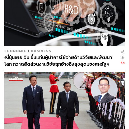
“หลังพิงหลัก” ของรัสเซีย ปูตินต้องพึ่งพาจีนมากขึ้น ทั้งด้าน
เศรษฐกิจ พลังงาน การเงิน และเทคโนโลยี
ประเด็นที่สอง ปูตินเดินเกมยกดินแดนพิพาทบาง
ส่วน เพื่อซื้อใจจีน
ECONOMIC
/
BUSINESS
ญี่ปุ่นเผย จีน ขึ้นแท่นผู้นำการใช้จ่ายด้านวิจัยและพัฒนา
จีนมีข้อพิพาททางพรมแดนกับรัสเซียมาอย่างยาวนานหลาย
54
โลก กวาดสัดส่วนงานวิจัยถูกอ้างอิงสูงสุดแซงสหรัฐฯ
ร้อยปีตั้งแต่ยุคจักรวรรดิรัสเซีย–ราชวงศ์ชิง และรุนแรงมาก
ในยุคสหภาพโซเวียต (เคยเกิดการปะทะกันในปี 1969 บริเวณ
เกาะเจินเป่า/ดามันสกี) จนกระทั่งในยุคที่ปูตินขึ้นเป็นผู้นำ
รัสเซีย ในช่วงปี 2004–2008 ฝ่ายรัสเซียได้ยอมตกลงโอน/แบ่ง
พื้นที่พิพาทบางส่วนให้ฝ่ายจีน โดยมีพื้นที่หลัก คือ บริเวณแม่
น้ำอามูร์และอุซซูรี ได้แก่ (1) เกาะ Tarabarov (Yinlong
Island) ซึ่งรัสเซียโอนให้จีนทั้งหมด และ (2) เกาะ Bolshoy
Ussuriysky (Heixiazi Island) รัสเซียแบ่งครึ่งเกาะให้จีน รวม
พื้นที่ประมาณ 337 ตารางกิโลเมตร