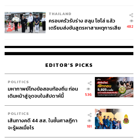
นัยทางการเมือง
THAILAND
ครอบครัวรับร่าง ฮลุน โซโล่ แล้ว
482
เตรียมส่งชันสูตรหาสาเหตุการเสีย
ชีวิต
EDITOR'S PICKS
POLITICS
มหากาพย์โกงข้อสอบท้องถิ่น ก่อน
536
เดินหน้าสู่จุดจบในสัปดาห์นี้
POLITICS
เส้นทางคดี 44 สส. ในชั้นศาลฎีกา
181
จะรู้ผลเมื่อไร