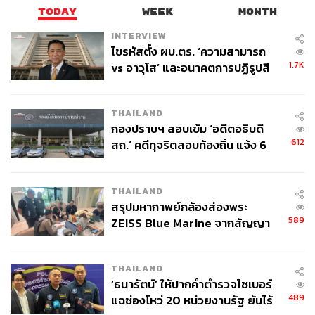
TODAY
WEEK
MONTH
INTERVIEW
ไขรหัสตั้ง ผบ.ตร. ‘ความสามารถ
1.7K
vs อาวุโส’ และอนาคตการปฏิรูปสี
กากี กับ พล.ต.อ. เอก อังสนานนท์
THAILAND
กองปราบฯ สอบเข้ม ‘อดีตอธิบดี
612
สถ.’ คดีทุจริตสอบท้องถิ่น แจ้ง 6
ข้อหาหนัก จ่อชง ป.ป.ช. 12 ส.ค. นี้
THAILAND
สรุปมหากาพย์กล้องส่องพระ
589
ZEISS Blue Marine จากสัญญา
ผลิต 8.3 ล้าน สู่ข้อพิพาท ‘มา
เวลล์ฯ’ ฟ้อง ‘โทน บางแค’ ผิดนัด
THAILAND
จ่ายหนี้-แอบระบุแบรนด์
‘ธนารัตน์’ ให้ปากคำตำรวจไซเบอร์
489
แฉช่องโหว่ 20 หน่วยงานรัฐ ยันไร้