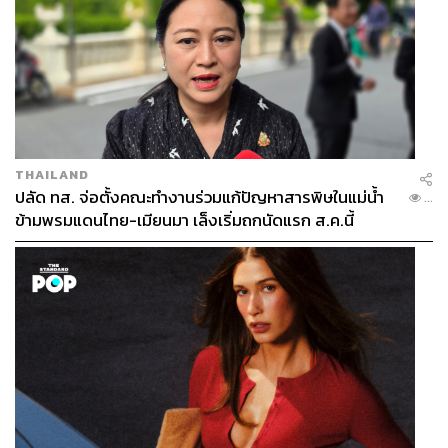
THAILAND
ปลัด ทส. จ่อตั้งคณะทำงานร่วมแก้ปัญหาสารพิษในแม่น้ำ
...
ข้ามพรมแดนไทย-เมียนมา เล็งเริ่มถกนัดแรก ส.ค.นี้