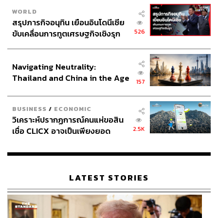
WORLD
สรุปภารกิจอนุทิน เยือนอินโดนีเซีย
526
ขับเคลื่อนการทูตเศรษฐกิจเชิงรุก
ประกาศหุ้นส่วนยุทธศาสตร์ไทย –
อินโดนีเซีย
Navigating Neutrality:
Thailand and China in the Age
157
of a New Global Order
BUSINESS
/
ECONOMIC
วิเคราะห์ปรากฏการณ์คนแห่ขอสิน
2.5K
เชื่อ CLICX อาจเป็นเพียงยอด
ภูเขาน้ำแข็ง ของปัญหาหนี้ครัว
เรือนไทยที่ถูกซุกไว้
LATEST STORIES