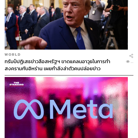
WORLD
ทรัมป์ปฏิเสธข่าวลือสหรัฐฯ ขาดแคลนอาวุธในการทำ
...
สงครามกับอิหร่าน เผยกำลังล่าตัวคนปล่อยข่าว