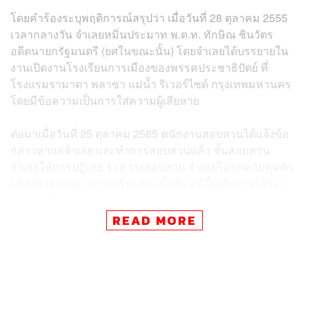
โดยคำร้องระบุพฤติการณ์สรุปว่า เมื่อวันที่ 28 ตุลาคม 2555
เวลากลางวัน จำเลยหมิ่นประมาท พ.ต.ท. ทักษิณ ชินวัตร
อดีตนายกรัฐมนตรี (ยศในขณะนั้น) โดยจำเลยได้บรรยายใน
งานเปิดงานโรงเรียนการเมืองของพรรคประชาธิปัตย์ ที่
โรงแรมรามาดา พลาซา แม่น้ำ ริเวอร์ไซด์ กรุงเทพมหานคร
โดยมีข้อความเป็นการใส่ความผู้เสียหาย
ต่อมาเมื่อวันที่ 25 ตุลาคม 2565 พนักงานสอบสวนได้แจ้งข้อ
กล่าวหาแก่จำเลย และทำการสอบสวนแล้ว ชั้นสอบสวน
จำเลยให้การปฏิเสธ ระหว่างสอบสวน จำเลยไม่ถูกควบคุมตัว
ได้ส่งตัวจำเลยมาศาลพร้อมฟ้องนี้แล้ว คดีนี้ผู้เสียหายได้ร้อง
ทุกข์ภายในอายุความตามกฎหมายแล้ว
READ MORE
การกระทำดังกล่าวเป็นความผิดต่อประมวลกฎหมายอาญา
มาตรา 326, 328
โดยนัดพร้อมเพื่อสอบคำให้การจำเลย ตรวจพยานหลักฐาน
และกำหนดวัน นัดสืบพยานวันนี้