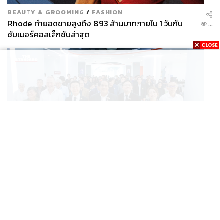
BEAUTY & GROOMING
/
FASHION
Rhode ทำยอดขายสูงถึง 893 ล้านบาทภายใน 1 วันกับ
...
ซัมเมอร์คอลเล็กชันล่าสุด
SCIENCE
/
TECH
/
THAILAND
KMITL ชู ‘Farming the Future 2026’ พลิกครัวโลก สู่
...
เกษตร-อาหารยั่งยืนด้วย One Health