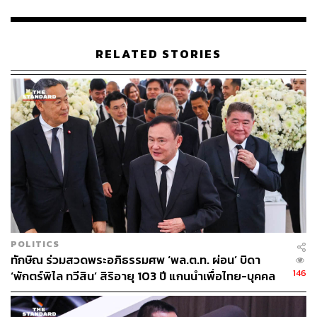
เข้าเป็นโจทย์ร่วม คือ นรวิชญ์ หล้าแหล่ง และ วิญญัติ ชาติ
มนตรี ทนายความของ ทักษิณ ชินวัตร
RELATED STORIES
TAGS:
ทักษิณ ชินวัตร
พรรคประชาธิปัตย์
ชวน หลีกภัย
คดีหมิ่นประมาท
ศาลอาญากรุงเทพใต้
100
POLITICS
ABOUT THE AUTHOR
ทักษิณ ร่วมสวดพระอภิธรรมศพ ‘พล.ต.ท. ผ่อน’ บิดา
146
‘พักตร์พิไล ทวีสิน’ สิริอายุ 103 ปี แกนนำเพื่อไทย-บุคคล
THE STANDARD TEAM
หลากวงการร่วมอาลัย
กองบรรณาธิการ THE STANDARD