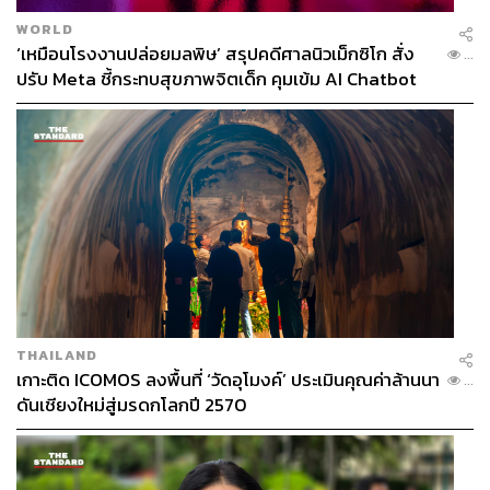
WORLD
‘เหมือนโรงงานปล่อยมลพิษ’ สรุปคดีศาลนิวเม็กซิโก สั่ง
...
ปรับ Meta ชี้กระทบสุขภาพจิตเด็ก คุมเข้ม AI Chatbot
THAILAND
เกาะติด ICOMOS ลงพื้นที่ ‘วัดอุโมงค์’ ประเมินคุณค่าล้านนา
...
ดันเชียงใหม่สู่มรดกโลกปี 2570