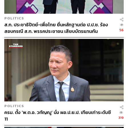
POLITICS
ส.ก. ประชาธิปัตย์-เพื่อไทย ยื่นหลักฐานต่อ ป.ป.ช. ร้อง
56
สอบกรณี ส.ก. พรรคประชาชน เสียบบัตรแทนกัน
POLITICS
ครม. ตั้ง ‘พ.ต.อ. วทัญญู’ นั่ง ผอ.ป.ย.ป. เทียบเท่าระดับซี
319
11