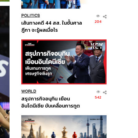
POLITICS
204
เส้นทางคดี 44 สส. ในชั้นศาล
ฎีกา จะรู้ผลเมื่อไร
WORLD
542
สรุปภารกิจอนุทิน เยือน
อินโดนีเซีย ขับเคลื่อนการทูต
เศรษฐกิจเชิงรุก ประกาศหุ้น
ส่วนยุทธศาสตร์ไทย –
อินโดนีเซีย