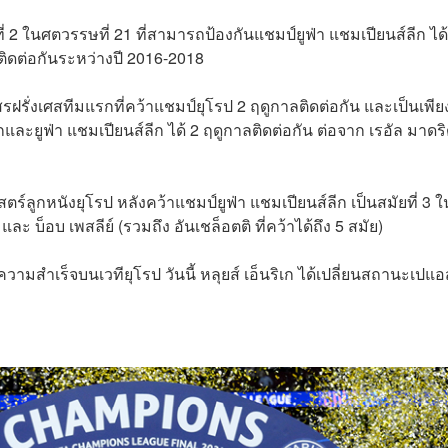
่ 2 ในศตวรรษที่ 21 ที่สามารถป้องกันแชมป์ยูฟ่า แชมเปียนส์ลีก ได้
ยติดต่อกันระหว่างปี 2016-2018
ฝรั่งเศสทีมแรกที่คว้าแชมป์ยุโรป 2 ฤดูกาลติดต่อกัน และเป็นเพีย
และยูฟ่า แชมเปียนส์ลีก ได้ 2 ฤดูกาลติดต่อกัน ต่อจาก เรอัล มาดร
าสตร์ลูกหนังยุโรป หลังคว้าแชมป์ยูฟ่า แชมเปียนส์ลีก เป็นสมัยที่ 3 ใ
และ บ็อบ เพสลีย์ (รวมถึง อันเชล็อตติ ที่คว้าได้ถึง 5 สมัย)
วามสำเร็จบนเวทียุโรป วันนี้ หลุยส์ เอ็นริเก ได้เปลี่ยนสถานะเปแ