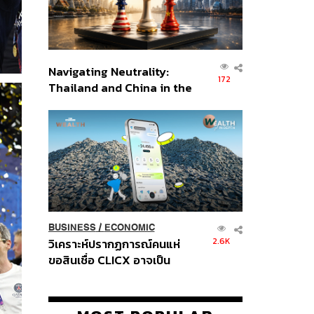
Navigating Neutrality:
172
Thailand and China in the
Age of a New Global
Order
BUSINESS
/
ECONOMIC
2.6K
วิเคราะห์ปรากฏการณ์คนแห่
ขอสินเชื่อ CLICX อาจเป็น
เพียงยอดภูเขาน้ำแข็ง ของ
ปัญหาหนี้ครัวเรือนไทยที่ถูกซุก
ไว้