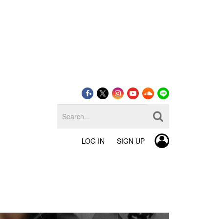
LOG IN
SIGN UP