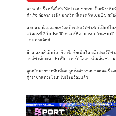
ความสำเร็จครั้งนี้ทำให้เปแอสเชกลายเป็นเพียงทีมที
สำเร็จ ต่อจาก เรอัล มาดริด ที่เคยคว้าแชมป์ 3 สมั
นอกจากนี้ เปแอสเชยังสร้างประวัติศาสตร์เป็นสโมสร
สโมสรที่ 3 ในประวัติศาสตร์ที่สามารถคว้าแชมป์ลีก
และ อาแจ็กซ์
ด้าน หลุยส์ เอ็นริเก ก็จารึกชื่อเพิ่มในหน้าประวัติศ
อาชีพ เทียบเท่ากับ เป๊ป กวาร์ดิโอลา, ซีเนดีน ซีดาน 
ดูเหมือนว่าจากทีมที่เคยถูกตั้งคำถามมาตลอดเรื่องค
สู่ ‘ราชาแห่งยุโรป’ ไปเรียบร้อยแล้ว