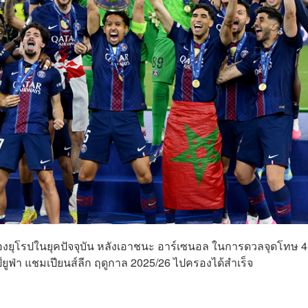
งยุโรปในยุคปัจจุบัน หลังเอาชนะ อาร์เซนอล ในการดวลจุดโทษ 4
ยูฟ่า แชมเปียนส์ลีก ฤดูกาล 2025/26 ไปครองได้สำเร็จ