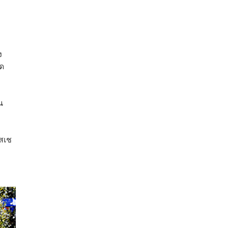
ง
ิด
น
อสเช