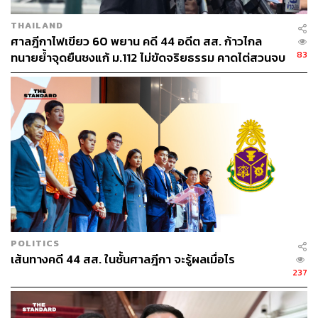
THAILAND
ศาลฎีกาไฟเขียว 60 พยาน คดี 44 อดีต สส. ก้าวไกล
83
ทนายย้ำจุดยืนชงแก้ ม.112 ไม่ขัดจริยธรรม คาดไต่สวนจบ
พฤษภาคมปี 2570
POLITICS
เส้นทางคดี 44 สส. ในชั้นศาลฎีกา จะรู้ผลเมื่อไร
237