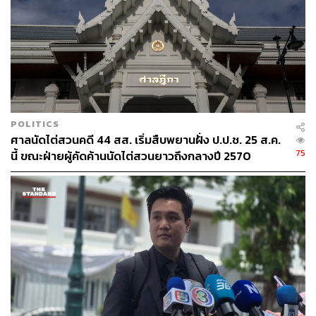
POLITICS
ศาลนัดไต่สวนคดี 44 สส. เริ่มสืบพยานฝั่ง ป.ป.ช. 25 ส.ค.
75
นี้ ขณะฝ่ายผู้คัดค้านนัดไต่สวนยาวถึงกลางปี 2570