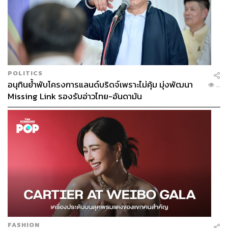
POLITICS
อนุทินย้ำพับโครงการแลนด์บริดจ์เพราะไม่คุ้ม มุ่งพัฒนา
...
Missing Link รองรับอ่าวไทย-อันดามัน
FASHION