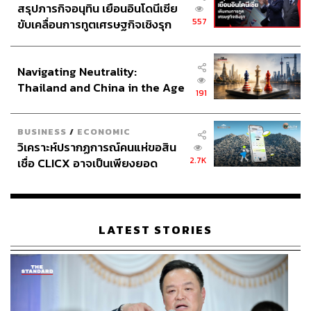
สรุปภารกิจอนุทิน เยือนอินโดนีเซีย
557
ขับเคลื่อนการทูตเศรษฐกิจเชิงรุก
ประกาศหุ้นส่วนยุทธศาสตร์ไทย –
อินโดนีเซีย
Navigating Neutrality:
Thailand and China in the Age
191
of a New Global Order
BUSINESS
/
ECONOMIC
วิเคราะห์ปรากฏการณ์คนแห่ขอสิน
2.7K
เชื่อ CLICX อาจเป็นเพียงยอด
ภูเขาน้ำแข็ง ของปัญหาหนี้ครัว
เรือนไทยที่ถูกซุกไว้
LATEST STORIES