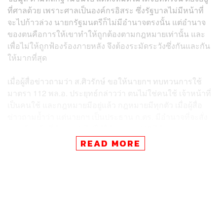
ที่ศาลด้วย เพราะศาลเป็นองค์กรอิสระ ซึ่งรัฐบาลไม่มีหน้าที่
จะไปก้าวล่วง นายกรัฐมนตรีก็ไม่มีอำนาจตรงนั้น แต่อำนาจ
ของตนคือการให้เขาทำให้ถูกต้องตามกฎหมายเท่านั้น และ
เพื่อไม่ให้ถูกฟ้องร้องภายหลัง จึงต้องระมัดระวังซึ่งกันและกัน
ให้มากที่สุด
เมื่อผู้สื่อข่าวถามว่า ส.ศิวรักษ์ ขอให้นายกฯ ทบทวนการใช้
มาตรา 112 พล.อ. ประยุทธ์กล่าวว่า ตนไม่ใช่คนใช้ เจ้าหน้าที่
เป็นคนใช้ และกฎหมายมีอยู่แล้ว กฎหมายมีทุกตัว เมื่อผู้สื่อ
ข่าวถามย้ำว่า แต่นายกฯ เป็นประธาน ก.ตร. มีอำนาจที่จะสั่ง
การเจ้าหน้าที่ตำรวจว่าไม่ให้ใช้มาตรา 112 ได้
READ MORE
พล.อ. ประยุทธ์กล่าวว่า หากตนละเว้นมากๆ ก็โดนมาตรา
157 ผู้สื่อข่าวถามต่ออีกว่า เหตุการณ์ที่เกิดขึ้นที่ธนาคารไทย
พาณิชย์ สำนักงานใหญ่ ไม่มีเจ้าหน้าที่ตำรวจระงับเหตุ
พล.อ. ประยุทธ์กล่าวว่า แล้วเหตุเกิดในพื้นที่ของใคร อยู่ใน
พื้นที่ของกลุ่มไหน ตำรวจเข้าไปได้หรือไม่ ที่ผ่านมาตำรวจ