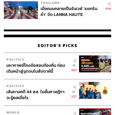
THAILAND
เมื่อถนนกลายเป็นรันเวย์ ‘แยกริน
1K
คำ’ จัด LANNA HAUTE
COUTURE กลางสายฝน
EDITOR'S PICKS
POLITICS
มหากาพย์โกงข้อสอบท้องถิ่น ก่อน
601
เดินหน้าสู่จุดจบในสัปดาห์นี้
POLITICS
เส้นทางคดี 44 สส. ในชั้นศาลฎีกา
237
จะรู้ผลเมื่อไร
WORLD