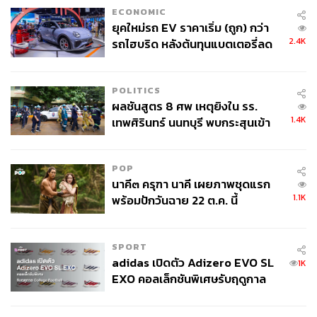
ECONOMIC
ยุคใหม่รถ EV ราคาเริ่ม (ถูก) กว่า
2.4K
รถไฮบริด หลังต้นทุนแบตเตอรี่ลด
ลง - จีนแห่บุกตลาดเกิดใหม่
POLITICS
ผลชันสูตร 8 ศพ เหตุยิงใน รร.
1.4K
เทพศิรินทร์ นนทบุรี พบกระสุนเข้า
จุดสำคัญ ‘ศีรษะ-หน้าอก’ ครูถูกยิง
4 นัด จากระยะไกล
POP
นาคี๓ ครุฑา นาคี เผยภาพชุดแรก
1.1K
พร้อมปักวันฉาย 22 ต.ค. นี้
SPORT
adidas เปิดตัว Adizero EVO SL
1K
EXO คอลเล็กชันพิเศษรับฤดูกาล
College Football