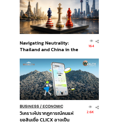
อินโดนีเซีย
Navigating Neutrality:
164
Thailand and China in the
Age of a New Global
Order
BUSINESS
/
ECONOMIC
2.6K
วิเคราะห์ปรากฏการณ์คนแห่
ขอสินเชื่อ CLICX อาจเป็น
เพียงยอดภูเขาน้ำแข็ง ของ