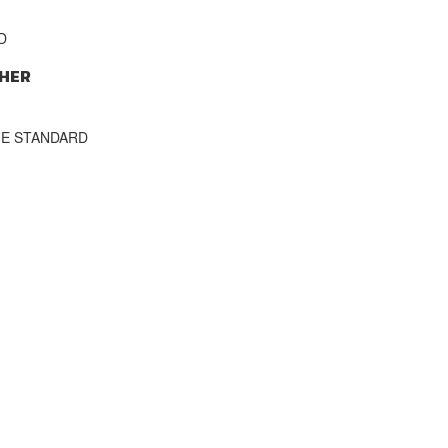
D
HER
THE STANDARD