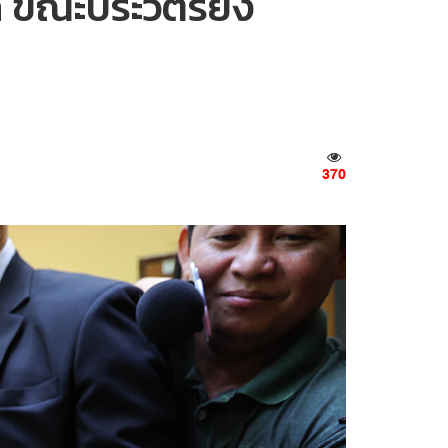
าล ขณะประวิตรยัง
370