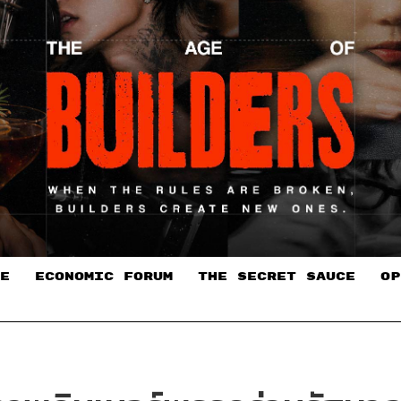
E
ECONOMIC FORUM
THE SECRET SAUCE​
OP