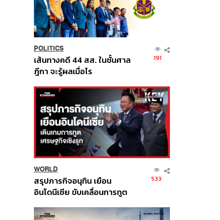
POLITICS
191
เส้นทางคดี 44 สส. ในชั้นศาล
ฎีกา จะรู้ผลเมื่อไร
WORLD
533
สรุปภารกิจอนุทิน เยือน
อินโดนีเซีย ขับเคลื่อนการทูต
เศรษฐกิจเชิงรุก ประกาศหุ้น
ส่วนยุทธศาสตร์ไทย –