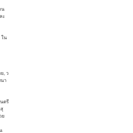
งาน
และ
 ใน
ร
ย, ว
ฒนา
มนตรี
สุ
วย
็น