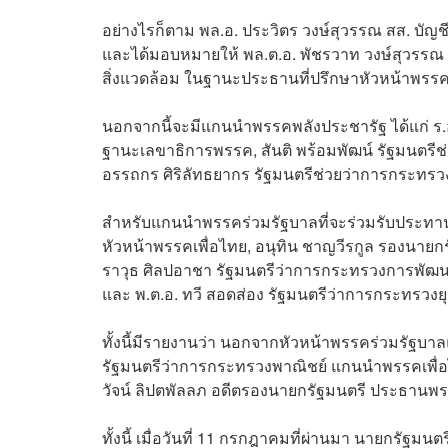
อย่างไรก็ตาม พล.อ. ประวิตร วงษ์สุวรรณ สส. บัญชี
และได้มอบหมายให้ พล.ต.อ. พัชรวาท วงษ์สุวรร
สิ่งแวดล้อม ในฐานะประธานที่ปรึกษาหัวหน้าพรรค
นอกจากนี้จะมีแกนนำพรรคพลังประชารัฐ ได้แก่ ร
ฐานะเลขาธิการพรรค, สันติ พร้อมพัฒน์ รัฐมนต
อรรถกร ศิริลัทธยากร รัฐมนตรีช่วยว่าการกระทรวงเ
สำหรับแกนนำพรรคร่วมรัฐบาลที่จะร่วมรับประทาน
หัวหน้าพรรคเพื่อไทย, อนุทิน ชาญวีรกูล รองนาย
ราวุธ ศิลปอาชา รัฐมนตรีว่าการกระทรวงการพัฒ
และ พ.ต.อ. ทวี สอดส่อง รัฐมนตรีว่าการกระทรวง
ทั้งนี้มีรายงานว่า นอกจากหัวหน้าพรรคร่วมรัฐบาลแ
รัฐมนตรีว่าการกระทรวงพาณิชย์ แกนนำพรรคเพื่อไท
วัจน์ ลิปตพัลลภ อดีตรองนายกรัฐมนตรี ประธานพรร
ทั้งนี้ เมื่อวันที่ 11 กรกฎาคมที่ผ่านมา นายกรัฐม