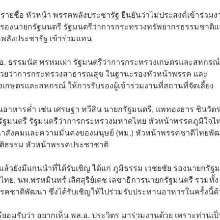
รายชื่อ หัวหน้า พรรคพลังประชารัฐ ยืนยันว่าไม่ประสงค์เข้าร่วม
ณ รองนายกรัฐมนตรี รัฐมนตรีว่าการกระทรวงทรัพยากรธรรมชาติ
พลังประชารัฐ เข้าร่วมแทน
.อ. ธรรมนัส พรหมเผ่า รัฐมนตรีว่าการกระทรวงเกษตรและสหกรณ์
รีช่วยว่าการกระทรวงสาธารณสุข ในฐานะรองหัวหน้าพรรค และ
กษตรและสหกรณ์ ให้การรับรองผู้เข้าร่วมงานที่สถานที่จัดเลี้ยง
อาหารค่ำ เช่น เศรษฐา ทวีสิน นายกรัฐมนตรี, แพทองธาร ชินวัต
กรัฐมนตรี รัฐมนตรีว่าการกระทรวงมหาดไทย หัวหน้าพรรคภูมิใจไท
นาสังคมและความมั่นคงของมนุษย์ (พม.) หัวหน้าพรรคชาติไทยพั
ยุติธรรม หัวหน้าพรรคประชาชาติ
ล้วยังมีแกนนำที่ได้รับเชิญ ได้แก่ ภูมิธรรม เวชยชัย รองนายกรัฐ
ย, นพ.พรหมินทร์ เลิศสุริย์เดช เลขาธิการนายกรัฐมนตรี รวมทั้ง 
คชาติพัฒนา ซึ่งได้รับเชิญให้ไปร่วมรับประทานอาหารในครั้งนี้ด้
นตรียอมรับว่า อยากเห็น พล.อ. ประวิตร มาร่วมงานด้วย เพราะท่านเป