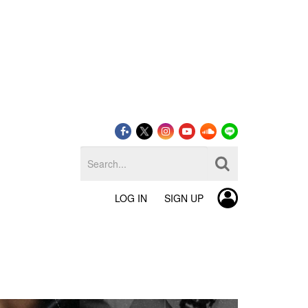
LOG IN
SIGN UP