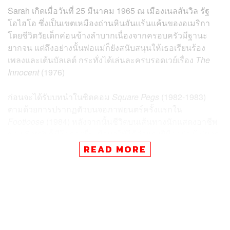
Sarah เกิดเมื่อวันที่ 25 มีนาคม 1965 ณ เมืองเนลสันวิล รัฐ
โอไฮโอ ซึ่งเป็นเขตเหมืองถ่านหินอันแร้นแค้นของอเมริกา
โดยชีวิตวัยเด็กค่อนข้างลำบากเนื่องจากครอบครัวมีฐานะ
ยากจน แต่ถึงอย่างนั้นพ่อแม่ก็ยังสนับสนุนให้เธอเรียนร้อง
เพลงและเต้นบัลเลต์ กระทั่งได้เล่นละครบรอดเวย์เรื่อง
The
Innocent
(1976)
ก่อนจะได้รับบทนำในซิตคอม
Square Pegs
(1982-1983)
ตามด้วยการปรากฏตัวบนจอภาพยนตร์ครั้งแรกใน
Footloose
(1984) หลังจากนั้นชีวิตบนเส้นทางนักแสดงอาชีพ
ของ Sarah ก็มีโอกาสยื่นเข้ามาให้ได้สำแดงฝีมืออย่างไม่ขาด
สาย แถมรุดหน้าขึ้นเรื่อยๆ ไล่ตั้งแต่
L.A. Story
(1991),
READ MORE
Hocus Pocus
(1993),
Ed Wood
(1994),
Failure to Launch
(2006),
New Year’s Eve
(2011) ฯลฯ
ส่วนผลงานที่ประสบความสำเร็จสูงสุดของ Sarah ก็หนีไม่พ้น
แฟรนไชส์
Sex and the City
ที่เธอเป็นทั้งโปรดิวเซอร์และ
แสดงนำในบทคอลัมนิสต์สาว Carrie Bradshaw ซึ่งถูกหลาย