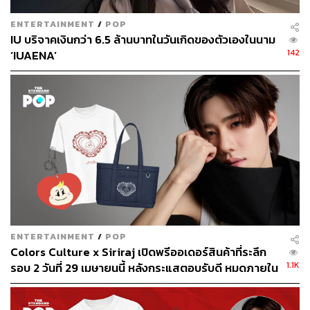
ENTERTAINMENT
/
POP
IU บริจาคเงินกว่า 6.5 ล้านบาทในวันเกิดของตัวเองในนาม
142
‘IUAENA’
ENTERTAINMENT
/
POP
Colors Culture x Siriraj เปิดพรีออเดอร์สินค้าที่ระลึก
1.1K
รอบ 2 วันที่ 29 เมษายนนี้ หลังกระแสตอบรับดี หมดภายใน
24 ชั่วโมง ชวนแฟนๆ ร่วมบริจาคสมทบกองทุนห้องผ่าตัด
ศิริราช เนื่องในวันเกิด พีพี กฤษฏ์