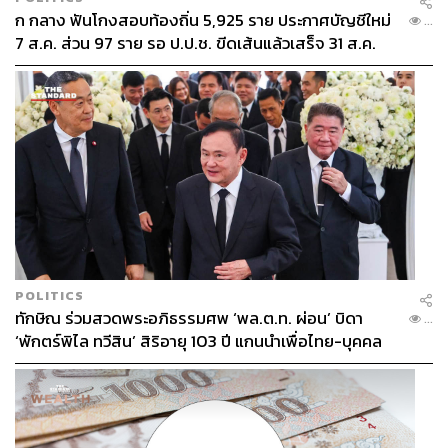
ก กลาง ฟันโกงสอบท้องถิ่น 5,925 ราย ประกาศบัญชีใหม่
...
7 ส.ค. ส่วน 97 ราย รอ ป.ป.ช. ขีดเส้นแล้วเสร็จ 31 ส.ค.
POLITICS
ทักษิณ ร่วมสวดพระอภิธรรมศพ ‘พล.ต.ท. ผ่อน’ บิดา
...
‘พักตร์พิไล ทวีสิน’ สิริอายุ 103 ปี แกนนำเพื่อไทย-บุคคล
หลากวงการร่วมอาลัย