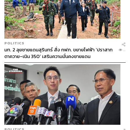
POLITICS
มท. 2 ลุยชายแดนสุรินทร์ สั่ง กฟภ. ขยายไฟฟ้า ‘ปราสาท
...
ตาควาย–เนิน 350’ เสริมความมั่นคงชายแดน
POLITICS