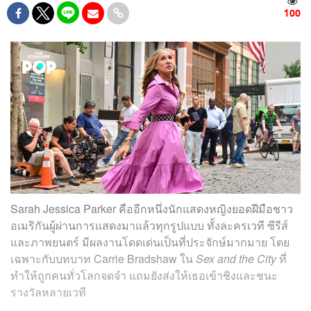
100
Sarah Jessica Parker คืออีกหนึ่งนักแสดงหญิงยอดฝีมือชาว
อเมริกันผู้ผ่านการแสดงมาแล้วทุกรูปแบบ ทั้งละครเวที ซีรีส์
และภาพยนตร์ มีผลงานโดดเด่นเป็นที่ประจักษ์มากมาย โดย
เฉพาะกับบทบาท Carrie Bradshaw ใน
Sex and the City
ที่
ทำให้ถูกคนทั่วโลกจดจำ แถมยังส่งให้เธอเข้าชิงและชนะ
รางวัลหลายเวที