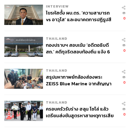
INTERVIEW
ไขรหัสตั้ง ผบ.ตร. ‘ความสามารถ
0
vs อาวุโส’ และอนาคตการปฏิรูปสี
กากี กับ พล.ต.อ. เอก อังสนานนท์
THAILAND
กองปราบฯ สอบเข้ม ‘อดีตอธิบดี
0
สถ.’ คดีทุจริตสอบท้องถิ่น แจ้ง 6
ข้อหาหนัก จ่อชง ป.ป.ช. 12 ส.ค. นี้
THAILAND
สรุปมหากาพย์กล้องส่องพระ
0
ZEISS Blue Marine จากสัญญา
ผลิต 8.3 ล้าน สู่ข้อพิพาท ‘มา
เวลล์ฯ’ ฟ้อง ‘โทน บางแค’ ผิดนัด
THAILAND
จ่ายหนี้-แอบระบุแบรนด์
ครอบครัวรับร่าง ฮลุน โซโล่ แล้ว
0
เตรียมส่งชันสูตรหาสาเหตุการเสีย
ชีวิต