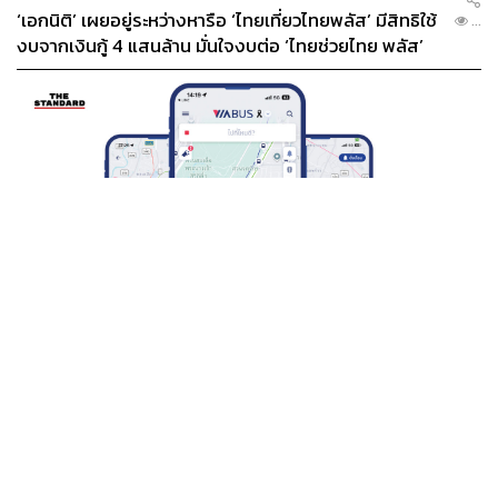
‘เอกนิติ’ เผยอยู่ระหว่างหารือ ‘ไทยเที่ยวไทยพลัส’ มีสิทธิใช้
...
งบจากเงินกู้ 4 แสนล้าน มั่นใจงบต่อ ‘ไทยช่วยไทย พลัส’
เฟส 2 มีเพียงพอ
THAILAND
BTS-EBM-NBM จับมือแอปพลิเคชัน ViaBus ยกระดับ
...
การติดตามตำแหน่งรถไฟฟ้า 3 สายแบบเรียลไทม์