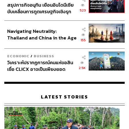
สรุปภารกิจอนุทิน เยือนอินโดนีเซีย
523
ขับเคลื่อนการทูตเศรษฐกิจเชิงรุก
ประกาศหุ้นส่วนยุทธศาสตร์ไทย –
อินโดนีเซีย
Navigating Neutrality:
Thailand and China in the Age
155
of a New Global Order
ECONOMIC
/
BUSINESS
วิเคราะห์ปรากฏการณ์คนแห่ขอสิน
2.5K
เชื่อ CLICX อาจเป็นเพียงยอด
ภูเขาน้ำแข็ง ของปัญหาหนี้ครัว
เรือนไทยที่ถูกซุกไว้
LATEST STORIES