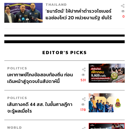
THAILAND
‘ธนารัตน์’ ให้ปากคำตำรวจไซเบอร์
0
แฉช่องโหว่ 20 หน่วยงานรัฐ ยันไร้
นัยทางการเมือง
EDITOR'S PICKS
POLITICS
มหากาพย์โกงข้อสอบท้องถิ่น ก่อน
531
เดินหน้าสู่จุดจบในสัปดาห์นี้
POLITICS
เส้นทางคดี 44 สส. ในชั้นศาลฎีกา
178
จะรู้ผลเมื่อไร
WORLD