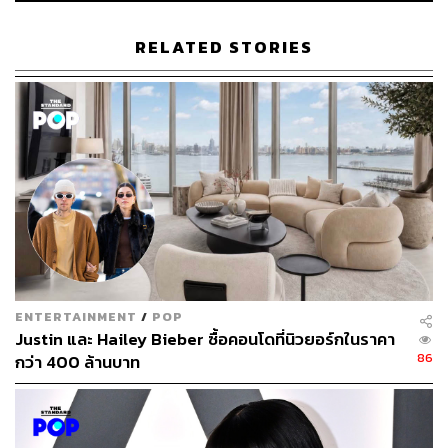
100
RELATED STORIES
ABOUT THE AUTHOR
ธนากร สุนทร
จบจากคณะนิเทศศาสตร์ มหาวิทยาลัยรังสิต
ชอบดูคอนเสิร์ต ใช้บทเพลงของ The 1975
เป็นพลังขับเคลื่อนชีวิต และอยากเป็นนักเขียน
ที่มีคนอยากอ่าน
ENTERTAINMENT
/
POP
Justin และ Hailey Bieber ซื้อคอนโดที่นิวยอร์กในราคา
86
กว่า 400 ล้านบาท