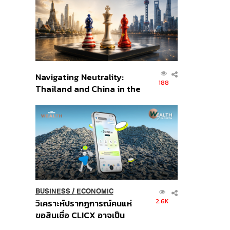
อินโดนีเซีย
Navigating Neutrality:
188
Thailand and China in the
Age of a New Global
Order
BUSINESS
/
ECONOMIC
2.6K
วิเคราะห์ปรากฏการณ์คนแห่
ขอสินเชื่อ CLICX อาจเป็น
เพียงยอดภูเขาน้ำแข็ง ของ