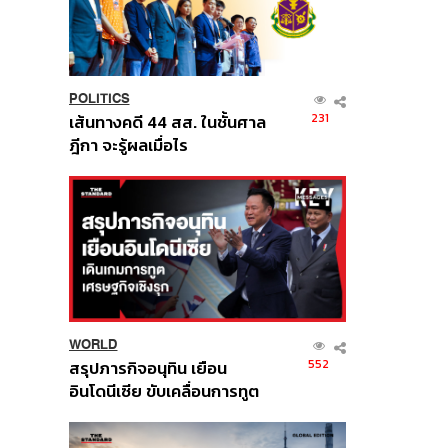
POLITICS
231
เส้นทางคดี 44 สส. ในชั้นศาล
ฎีกา จะรู้ผลเมื่อไร
WORLD
552
สรุปภารกิจอนุทิน เยือน
อินโดนีเซีย ขับเคลื่อนการทูต
เศรษฐกิจเชิงรุก ประกาศหุ้น
ส่วนยุทธศาสตร์ไทย –