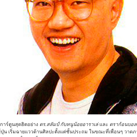
การ์ตูนสุดฮิตอย่าง
ดร.สลัมป์ กับหนูน้อยอาราเล่
และ
ดราก้อนบอล
ี่ปุ่น เริ่มฉายแววด้านศิลปะตั้งแต่ชั้นประถม ในขณะที่เพื่อนๆ วาด