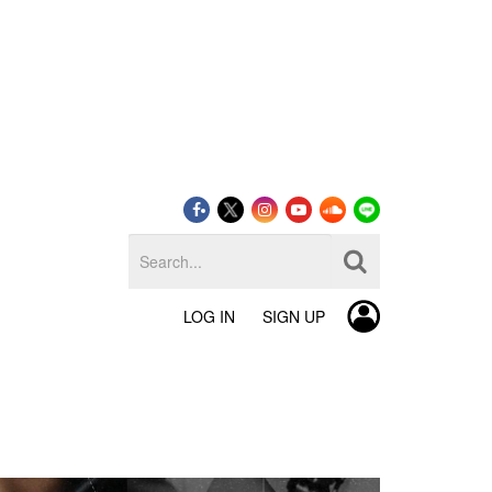
LOG IN
SIGN UP