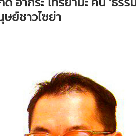
ิด อากิระ โทริยามะ คน ‘ธรรมด
ุษย์ชาวไซย่า