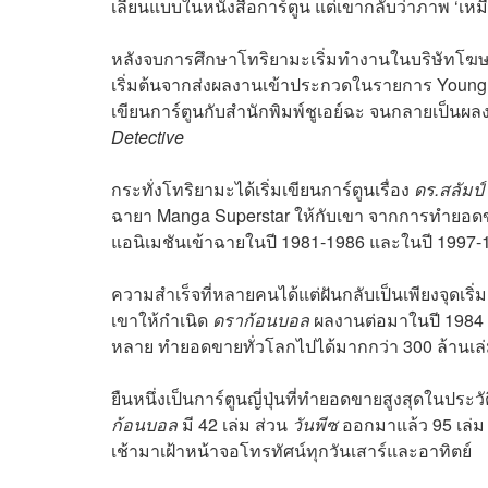
เลียนแบบในหนังสือการ์ตูน แต่เขากลับว่าภาพ ‘เหมือ
หลังจบการศึกษาโทริยามะเริ่มทำงานในบริษัทโฆษณา
เริ่มต้นจากส่งผลงานเข้าประกวดในรายการ Young J
เขียนการ์ตูนกับสำนักพิมพ์ชูเอย์ฉะ จนกลายเป็นผลง
Detective
กระทั่งโทริยามะได้เริ่มเขียนการ์ตูนเรื่อง
ดร.สลัมป์
ฉายา Manga Superstar ให้กับเขา จากการทำยอดขายได้
แอนิเมชันเข้าฉายในปี 1981-1986 และในปี 1997
ความสำเร็จที่หลายคนได้แต่ฝันกลับเป็นเพียงจุดเริ่ม
เขาให้กำเนิด
ดราก้อนบอล
ผลงานต่อมาในปี 1984 ท
หลาย ทำยอดขายทั่วโลกไปได้มากกว่า 300 ล้านเล
ยืนหนึ่งเป็นการ์ตูนญี่ปุ่นที่ทำยอดขายสูงสุดในประวัต
ก้อนบอล
มี 42 เล่ม ส่วน
วันพีซ
ออกมาแล้ว 95 เล่ม แ
เช้ามาเฝ้าหน้าจอโทรทัศน์ทุกวันเสาร์และอาทิตย์