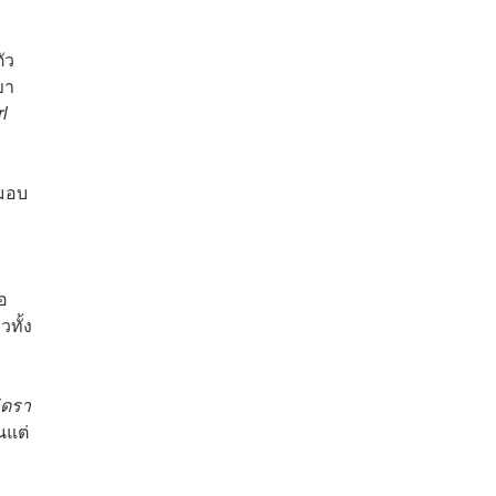
ัว
ขา
l
มอบ
อ
ทั้ง
(ดรา
นแต่