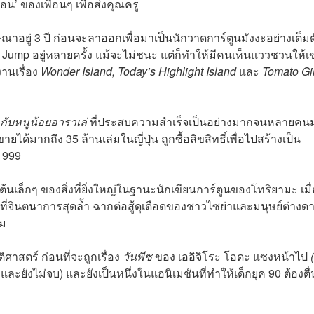
น’ ของเพื่อนๆ เพื่อส่งคุณครู
อยู่ 3 ปี ก่อนจะลาออกเพื่อมาเป็นนักวาดการ์ตูนมังงะอย่างเต็มต
ump อยู่หลายครั้ง แม้จะไม่ชนะ แต่ก็ทำให้มีคนเห็นแววชวนให้เ
านเรื่อง
Wonder Island, Today’s Highlight Island
และ
Tomato Gir
 กับหนูน้อยอาราเล่
ที่ประสบความสำเร็จเป็นอย่างมากจนหลายคน
มากถึง 35 ล้านเล่มในญี่ปุ่น ถูกซื้อลิขสิทธิ์เพื่อไปสร้างเป็น
-1999
ต้นเล็กๆ ของสิ่งที่ยิ่งใหญ่ในฐานะนักเขียนการ์ตูนของโทริยามะ เมื่
ี่จินตนาการสุดล้ำ ฉากต่อสู้ดุเดือดของชาวไซย่าและมนุษย์ต่างดาว
่ม
ิศาสตร์ ก่อนที่จะถูกเรื่อง
วันพีซ
ของ
เออิจิโระ โอดะ
แซงหน้าไป
ละยังไม่จบ) และยังเป็นหนึ่งในแอนิเมชันที่ทำให้เด็กยุค 90 ต้องตื่