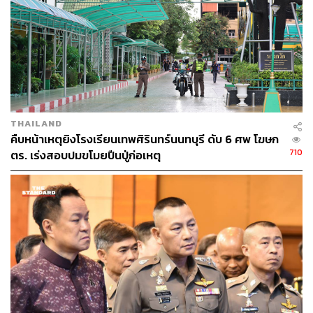
THAILAND
คืบหน้าเหตุยิงโรงเรียนเทพศิรินทร์นนทบุรี ดับ 6 ศพ โฆษก
710
ตร. เร่งสอบปมขโมยปืนปู่ก่อเหตุ