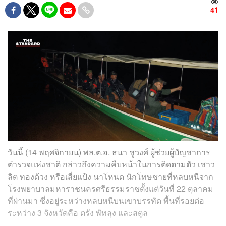
41
วันนี้ (14 พฤศจิกายน) พล.ต.อ. ธนา ชูวงศ์ ผู้ช่วยผู้บัญชาการ
ตำรวจแห่งชาติ กล่าวถึงความคืบหน้าในการติดตามตัว เชาว
ลิต ทองด้วง หรือเสี่ยแป้ง นาโหนด นักโทษชายที่หลบหนีจาก
โรงพยาบาลมหาราชนครศรีธรรมราชตั้งแต่วันที่ 22 ตุลาคม
ที่ผ่านมา ซึ่งอยู่ระหว่างหลบหนีบนเขาบรรทัด พื้นที่รอยต่อ
ระหว่าง 3 จังหวัดคือ ตรัง พัทลุง และสตูล