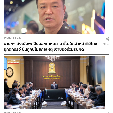
POLITICS
นายกฯ สั่งเข้มพกปืนนอกเคหสถาน ชี้ไม่ใช่เจ้าหน้าที่มีโทษ
...
อุกฉกรรจ์ ปืนถูกขโมยก่อเหตุ เจ้าของร่วมรับผิด
POLITICS