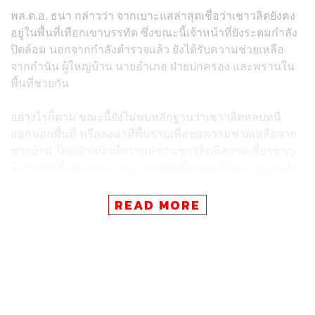
พล.ต.อ. ธนา กล่าวว่า จากเบาะแสล่าสุดเชื่อว่าเชาวลิตยังคง
อยู่ในพื้นที่เทือกเขาบรรทัด ซึ่งขณะนี้เจ้าหน้าที่ยังระดมกำลัง
ปิดล้อม นอกจากกำลังตำรวจแล้ว ยังได้รับความช่วยเหลือ
จากกำนัน ผู้ใหญ่บ้าน นายอำเภอ ฝ่ายปกครอง และพรานใน
พื้นที่ช่วยกัน
อย่างไรก็ตาม ขณะนี้ยังไม่พบหลักฐานว่าเชาวลิตหลบหนี
ออกนอกพื้นที่ หรือลงมาที่พื้นราบเพื่อขอความช่วยเหลือจาก
ชาวบ้าน โดยเจ้าหน้าที่ทราบมาว่าเชาวลิตมีความเชี่ยวชาญ
ในป่าแห่งนี้อย่างมาก เพราะเคยเดินขึ้น-ลงแล้วหลายรอบ ทั้ง
ยังพบว่าเชาวลิตปลูกบ้านไว้บนเขาตั้งแต่ปี 2565 จึงถือได้ว่ามี
การวางแผนมาอย่างดี
READ MORE
พล.ต.อ. ธนา กล่าวว่า เจ้าหน้าที่ยังคงพยายามทำหน้าที่อย่าง
ดีที่สุด ขณะนี้ยังไม่มีการถอนกำลังและไม่ถือว่าตำรวจพ่าย
แพ้ ทางผู้บัญชาการตำรวจแห่งชาติได้เน้นย้ำให้กำลังพล
ปฏิบัติหน้าที่อย่างปลอดภัย ไม่ให้เกิดความสูญเสีย เพราะผู้
ต้องหามีความเชี่ยวชาญพื้นที่มากกว่าและมีอาวุธสงครามใน