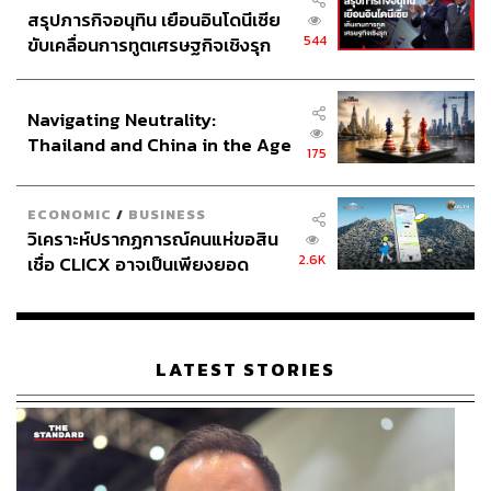
สรุปภารกิจอนุทิน เยือนอินโดนีเซีย
544
ขับเคลื่อนการทูตเศรษฐกิจเชิงรุก
ประกาศหุ้นส่วนยุทธศาสตร์ไทย –
อินโดนีเซีย
Navigating Neutrality:
Thailand and China in the Age
175
of a New Global Order
ECONOMIC
/
BUSINESS
วิเคราะห์ปรากฏการณ์คนแห่ขอสิน
2.6K
เชื่อ CLICX อาจเป็นเพียงยอด
ภูเขาน้ำแข็ง ของปัญหาหนี้ครัว
เรือนไทยที่ถูกซุกไว้
LATEST STORIES