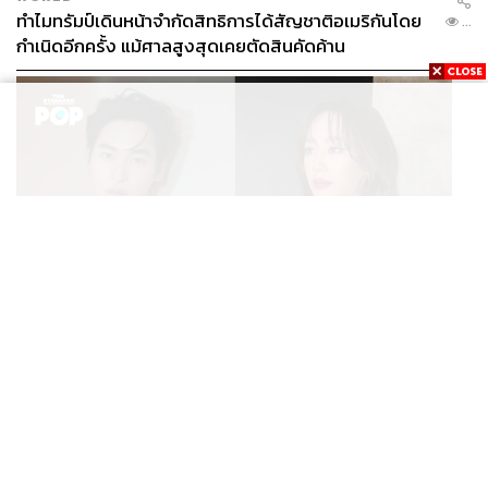
ทำไมทรัมป์เดินหน้าจำกัดสิทธิการได้สัญชาติอเมริกันโดย
...
กำเนิดอีกครั้ง แม้ศาลสูงสุดเคยตัดสินคัดค้าน
ENTERTAINMENT
เก้า นพเก้า และ พาย รินรดา เตรียมร่วมงานกันใน ‘รสกาล
...
Enchanted Taste In Time’