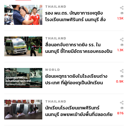
THAILAND
รอง ผบ.ตร. บัญชาการเหตุยิง
1.5K
โรงเรียนเทพศิรินทร์ นนทบุรี สั่ง
ค้นหา 2 รอบยืนยันไร้คนติดค้าง พบ
ศพปู่-ย่าที่บ้านพักผู้ก่อเหตุ
THAILAND
สื่อนอกจับตากราดยิง รร. ใน
1.3K
นนทบุรี ชี้ไทยมีอัตราครอบครองปืน
สูงในระดับต้นของภูมิภาค
WORLD
ย้อนเหตุกราดยิงในโรงเรียนต่าง
0.9K
ประเทศ ที่ผู้ก่อเหตุเป็นนักเรียน
THAILAND
นักเรียนโรงเรียนเทพศิรินทร์
876
นนทบุรี อพยพเข้ายังพื้นที่ปลอดภัย
ชั่วคราว หลังเหตุใช้อาวุธปืนภายใน
โรงเรียนคลี่คลาย