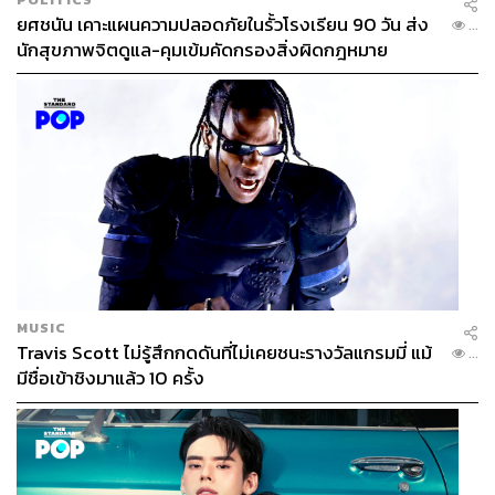
ยศชนัน เคาะแผนความปลอดภัยในรั้วโรงเรียน 90 วัน ส่ง
...
นักสุขภาพจิตดูแล-คุมเข้มคัดกรองสิ่งผิดกฎหมาย
MUSIC
Travis Scott ไม่รู้สึกกดดันที่ไม่เคยชนะรางวัลแกรมมี่ แม้
...
มีชื่อเข้าชิงมาแล้ว 10 ครั้ง