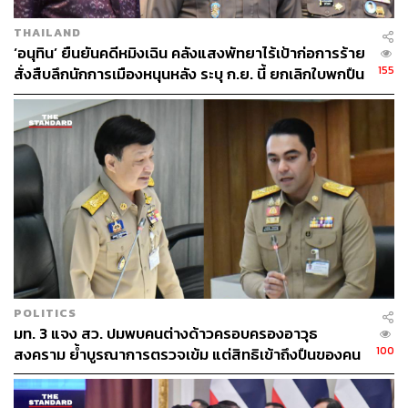
THAILAND
‘อนุทิน’ ยืนยันคดีหมิงเฉิน คลังแสงพัทยาไร้เป้าก่อการร้าย
155
สั่งสืบลึกนักการเมืองหนุนหลัง ระบุ ก.ย. นี้ ยกเลิกใบพกปืน
ทั่วประเทศ
POLITICS
มท. 3 แจง สว. ปมพบคนต่างด้าวครอบครองอาวุธ
100
สงคราม ย้ำบูรณาการตรวจเข้ม แต่สิทธิเข้าถึงปืนของคน
ไทยยังจำเป็น