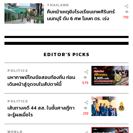
THAILAND
คืบหน้าเหตุยิงโรงเรียนเทพศิรินทร์
710
นนทบุรี ดับ 6 ศพ โฆษก ตร. เร่ง
สอบปมขโมยปืนปู่ก่อเหตุ
EDITOR'S PICKS
POLITICS
มหากาพย์โกงข้อสอบท้องถิ่น ก่อน
575
เดินหน้าสู่จุดจบในสัปดาห์นี้
POLITICS
เส้นทางคดี 44 สส. ในชั้นศาลฎีกา
210
จะรู้ผลเมื่อไร
WORLD