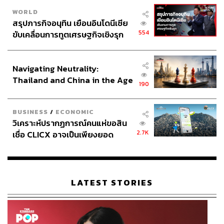
WORLD
สรุปภารกิจอนุทิน เยือนอินโดนีเซีย
554
ขับเคลื่อนการทูตเศรษฐกิจเชิงรุก
ประกาศหุ้นส่วนยุทธศาสตร์ไทย –
อินโดนีเซีย
Navigating Neutrality:
Thailand and China in the Age
190
of a New Global Order
BUSINESS
/
ECONOMIC
วิเคราะห์ปรากฏการณ์คนแห่ขอสิน
2.7K
เชื่อ CLICX อาจเป็นเพียงยอด
ภูเขาน้ำแข็ง ของปัญหาหนี้ครัว
เรือนไทยที่ถูกซุกไว้
LATEST STORIES