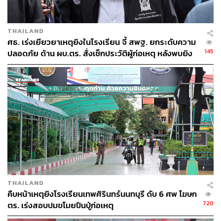
81
THAILAND
ABOUT THE AUTHOR
ศธ. เร่งเยียวยาเหตุยิงในโรงเรียน จี้ สพฐ. ยกระดับความ
THE STANDARD TEAM
145
ปลอดภัย ด้าน ผบ.ตร. สั่งเช็กประวัติผู้ก่อเหตุ หลังพบยิง
กองบรรณาธิการ THE STANDARD
จุดตายแม่นยำ
THAILAND
คืบหน้าเหตุยิงโรงเรียนเทพศิรินทร์นนทบุรี ดับ 6 ศพ โฆษก
720
ตร. เร่งสอบปมขโมยปืนปู่ก่อเหตุ