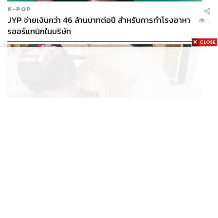
K-POP
JYP จ่ายเงินกว่า 46 ล้านบาทต่อปี สำหรับการทำโรงอาหา
...
รออร์แกนิกในบริษัท
SPORT
สมาชิกใหม่! ลูอิส แฮมิลตัน เปิดตัว ‘Halo’ โกลเดนรีทรีฟ
...
เวอร์ตัวใหม่