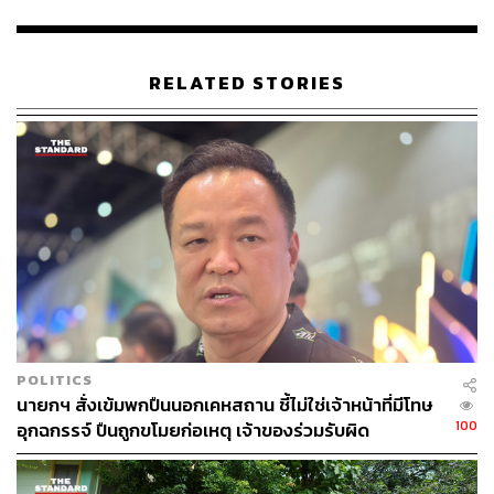
ทั้งนี้ ตร. ยอมรับว่าอาจมีเจ้าหน้าที่บางนายที่มีพฤติกรรมไม่
เหมาะสม แต่หากมีการตรวจสอบพบความผิด จะถูกดำเนิน
การลงโทษทั้งทางวินัยและทางอาญาอย่างเด็ดขาดโดยไม่มี
ข้อยกเว้น
RELATED STORIES
พล.ต.ท.ไตรรงค์ ยังได้กล่าวถึงพฤติกรรมการแชร์ตำแหน่ง
ด่านตรวจลงบนโซเชียลมีเดียว่า หากมีจุดประสงค์เพื่อรณรงค์
ไม่ให้ผู้ที่ดื่มแอลกอฮอล์ขับขี่รถก็ถือว่าไม่ใช่ปัญหา แต่หากมี
เจตนาเพื่อช่วยเหลือผู้กระทำความผิดให้สามารถหลบเลี่ยง
การถูกตรวจค้นจนนำไปสู่ความเสียหาย อาจเข้าข่ายเป็นผู้
สนับสนุนการกระทำความผิด ทางกฎหมายได้
โฆษกสำนักงานตำรวจแห่งชาติ ได้ให้คำแนะนำแก่
ประชาชนเมื่อต้องขับรถผ่านจุดตรวจว่า สามารถตรวจสอบ
ความถูกต้องของจุดตรวจได้จากป้ายแสดงรายละเอียด เจ้า
POLITICS
หน้าที่ตำรวจจะต้องแสดงตัว แจ้งเหตุผลในการตรวจค้น และ
นายกฯ สั่งเข้มพกปืนนอกเคหสถาน ชี้ไม่ใช่เจ้าหน้าที่มีโทษ
ปฏิบัติหน้าที่ด้วยความสุภาพ หากประชาชนไม่สามารถ
100
อุกฉกรรจ์ ปืนถูกขโมยก่อเหตุ เจ้าของร่วมรับผิด
บันทึกภาพเหตุการณ์ไว้ได้ทัน สามารถแจ้งความประสงค์ขอ
ให้เจ้าหน้าที่ตรวจสอบข้อมูลจากกล้องประจำจุดตรวจหรือ