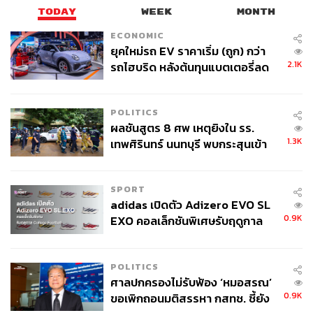
TODAY
WEEK
MONTH
ECONOMIC
ยุคใหม่รถ EV ราคาเริ่ม (ถูก) กว่า
2.1K
รถไฮบริด หลังต้นทุนแบตเตอรี่ลด
ลง - จีนแห่บุกตลาดเกิดใหม่
POLITICS
ผลชันสูตร 8 ศพ เหตุยิงใน รร.
1.3K
เทพศิรินทร์ นนทบุรี พบกระสุนเข้า
จุดสำคัญ ‘ศีรษะ-หน้าอก’ ครูถูกยิง
4 นัด จากระยะไกล
SPORT
adidas เปิดตัว Adizero EVO SL
0.9K
EXO คอลเล็กชันพิเศษรับฤดูกาล
College Football
POLITICS
ศาลปกครองไม่รับฟ้อง ‘หมอสรณ’
0.9K
ขอเพิกถอนมติสรรหา กสทช. ชี้ยัง