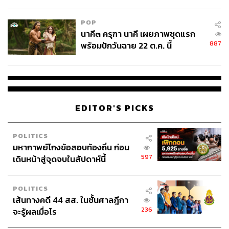
ไม่ใช่ผู้เดือดร้อนเสียหาย
POP
นาคี๓ ครุฑา นาคี เผยภาพชุดแรก
887
พร้อมปักวันฉาย 22 ต.ค. นี้
EDITOR'S PICKS
POLITICS
มหากาพย์โกงข้อสอบท้องถิ่น ก่อน
597
เดินหน้าสู่จุดจบในสัปดาห์นี้
POLITICS
เส้นทางคดี 44 สส. ในชั้นศาลฎีกา
236
จะรู้ผลเมื่อไร