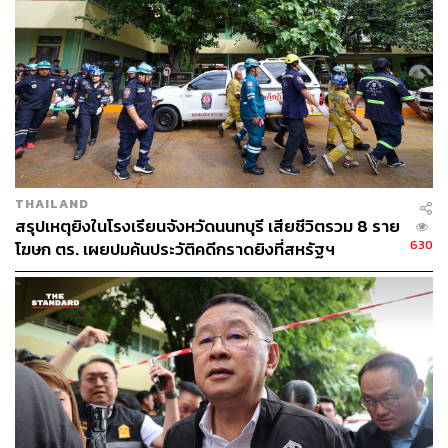
บอดี้แคมย้อนหลังได้
หากประชาชนพบเห็นการปฏิบัติหน้าที่โดยมิชอบ สามารถ
สแกนคิวอาร์โค้ดหน้าจุดตรวจ หรือโทรศัพท์แจ้งสายด่วน ตร.
1599 ได้ตลอด 24 ชั่วโมง โดยผู้บัญชาการตำรวจแห่งชาติได้
ออกคำสั่งกำชับให้ผู้บังคับบัญชาทุกระดับ ตลอดจนจเรตำรวจ
ลงพื้นที่สุ่มตรวจและรายงานผลเป็นประจำทุกเดือน เพื่อ
ประเมินมาตรฐานและเร่งแก้ไขข้อบกพร่องอย่างทันท่วงที
THAILAND
TAGS:
สำนักงานตำรวจแห่งชาติ
ด่านตำรวจ
ด่านตรวจ
สรุปเหตุยิงในโรงเรียนจังหวัดนนทบุรี เสียชีวิตรวม 8 ราย
ด่านตรวจแอลกอฮอล์
ไตรรงค์ ผิวพรรณ
เพชรบุรี
630
โฆษก ตร. เผยปมค้นประวัติคดีกราดยิงที่สหรัฐฯ
QR Code