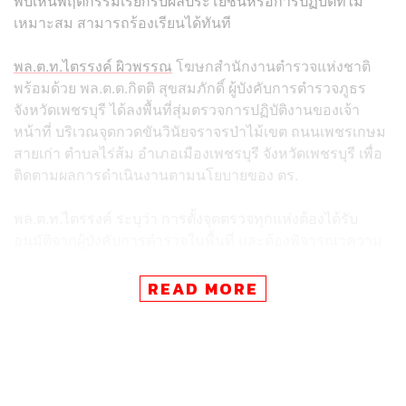
พบเห็นพฤติกรรมเรียกรับผลประโยชน์หรือการปฏิบัติที่ไม่
เหมาะสม สามารถร้องเรียนได้ทันที
พล.ต.ท.ไตรรงค์ ผิวพรรณ
โฆษกสำนักงานตำรวจแห่งชาติ
พร้อมด้วย พล.ต.ต.กิตติ สุขสมภักดิ์ ผู้บังคับการตำรวจภูธร
จังหวัดเพชรบุรี ได้ลงพื้นที่สุ่มตรวจการปฏิบัติงานของเจ้า
หน้าที่ บริเวณจุดกวดขันวินัยจราจรป่าไม้เขต ถนนเพชรเกษม
สายเก่า ตำบลไร่ส้ม อำเภอเมืองเพชรบุรี จังหวัดเพชรบุรี เพื่อ
ติดตามผลการดำเนินงานตามนโยบายของ ตร.
พล.ต.ท.ไตรรงค์ ระบุว่า การตั้งจุดตรวจทุกแห่งต้องได้รับ
อนุมัติจากผู้บังคับการตำรวจในพื้นที่ และต้องพิจารณาความ
เหมาะสมอย่างรอบคอบ เพื่อไม่ให้สร้างผลกระทบต่อการ
จราจรหรือสร้างความเดือดร้อนแก่ประชาชนเกินสมควร
READ MORE
โดยจุดตรวจที่ได้มาตรฐานจะต้องประกอบด้วยหลักเกณฑ์
แบ่งพื้นที่ปฏิบัติงานเป็น 5 โซน อย่างชัดเจน
มีป้ายแจ้งเตือนล่วงหน้า และป้ายแสดงชื่อหัวหน้าจุด
ตรวจ รวมถึงชื่อผู้บังคับการที่อนุมัติการตั้งจุดตรวจ