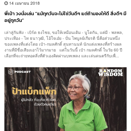
14 เมษายน 2018
พี่เป๋า วงนั่งเล่น “แม้ทุกวันจะไม่ใช่วันดีๆ แต่ถ้ามองให้ดี สิ่งดีๆ มี
อยู่ทุกวัน”
เล่าสู่กันฟัง - เบิร์ด ธงไชย, ขอให้เหมือนเดิม - บูโดกัน, แค่มี - พลพล,
ประเทือง - ไท ธนาวุฒิ, โอ้ใจเอ๋ย - ปั่น ไพบูลย์เกียรติ นี่คือส่วนหนึ่ง
ของเพลงที่แต่งโดย เป๋า-กมลศักดิ์ สุนทานนท์ นักแต่งเพลงที่สร้างผล
งานที่มีชื่อเสียงเอาไว้มากมาย แต่ในวันนี้ เป๋า กมลศักดิ์ ในวัย 60 ปี
เลือกที่จะถ่ายทอดสิ่งที่ตัวเองคิดผ่านบทเพลง และเล่นดนตรีกับเพื่...