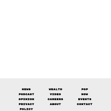
News
Wealth
Pop
Podcast
Video
Now
Opinion
Careers
Events
Privacy
About
Contact
Policy