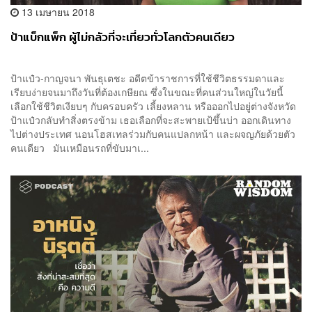
13 เมษายน 2018
ป้าแบ็กแพ็ก ผู้ไม่กลัวที่จะเที่ยวทั่วโลกตัวคนเดียว
ป้าแป๋ว-กาญจนา พันธุเตชะ อดีตข้าราชการที่ใช้ชีวิตธรรมดาและ
เรียบง่ายจนมาถึงวันที่ต้องเกษียณ ซึ่งในขณะที่คนส่วนใหญ่ในวัยนี้
เลือกใช้ชีวิตเงียบๆ กับครอบครัว เลี้ยงหลาน หรือออกไปอยู่ต่างจังหวัด
ป้าแป๋วกลับทำสิ่งตรงข้าม เธอเลือกที่จะสะพายเป้ขึ้นบ่า ออกเดินทาง
ไปต่างประเทศ นอนโฮสเทลร่วมกับคนแปลกหน้า และผจญภัยด้วยตัว
คนเดียว มันเหมือนรถที่ขับมาเ...