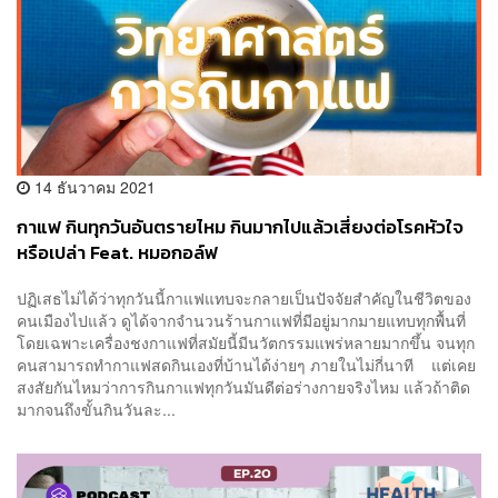
14 ธันวาคม 2021
กาแฟ กินทุกวันอันตรายไหม กินมากไปแล้วเสี่ยงต่อโรคหัวใจ
หรือเปล่า Feat. หมอกอล์ฟ
ปฏิเสธไม่ได้ว่าทุกวันนี้กาแฟแทบจะกลายเป็นปัจจัยสำคัญในชีวิตของ
คนเมืองไปแล้ว ดูได้จากจำนวนร้านกาแฟที่มีอยู่มากมายแทบทุกพื้นที่
โดยเฉพาะเครื่องชงกาแฟที่สมัยนี้มีนวัตกรรมแพร่หลายมากขึ้น จนทุก
คนสามารถทำกาแฟสดกินเองที่บ้านได้ง่ายๆ ภายในไม่กี่นาที แต่เคย
สงสัยกันไหมว่าการกินกาแฟทุกวันมันดีต่อร่างกายจริงไหม แล้วถ้าติด
มากจนถึงขั้นกินวันละ...