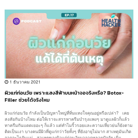
1 ธันวาคม 2021
ผิวแก่ก่อนวัย เพราะแสงสีฟ้าบนหน้าจอจริงหรือ? Botox-
Filler ช่วยได้จริงไหม
ผิวแก่ก่อนวัย กำลังเป็นปัญหาใหญ่ที่ทิ่มแทงใจคุณอยู่หรือเปล่า? เคย
สงสัยกันบ้างไหม ต่อให้เราจะสรรหาครีมบำรุงแพงๆ มาดูแลผิวก็แล้ว
ทาครีมกันแดดเยอะๆ ก็แล้ว แต่ทำไมริ้วรอยและความเหี่ยวย่นก็ยังตาม
ติดเป็นเงา บางคนมีผิวที่ดูแก่กว่าวัยทั้งๆ ที่ยังอายุไม่มาก สาเหตุมันเกิด
จากอะไรกันแน่ สาเหตุของผิวแก่ก่อนวัยมาจากหลายปัจจัย เริ่ม...