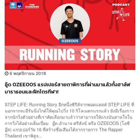
6 พฤศจิกายน 2018
อู๊ด OZEEOOS แรปเปอร์สายตาพิการที่ผ่านมาแล้วทั้งฮาล์ฟ
มาราธอนและฝึกไตรกีฬา!
STEP LIFE: Running Story อีกหนึ่งซีรีส์จากพอดแคสต์ STEP LIFE ที่
นอกจากจะมีรันนิ่งไกด์ให้คุณไปวิ่ง 10 กิโลเมตรแรกแล้ว ยังมีเรื่องราว
จากนักวิ่งตัวอย่างที่เราคัดเลือกมาแล้วว่าสามารถให้แรงบันดาลใจใน
การวิ่งได้อย่างเต็มเปี่ยม อู๊ด-อำนาจ ศรีสังข์ หรือ OZEEOOS (โอซี
อู๊ส) แรปเปอร์วัย 16 ที่สร้างชื่อเสียงได้จากรายการ The Rapper
Thailand เขาพิสูจ...