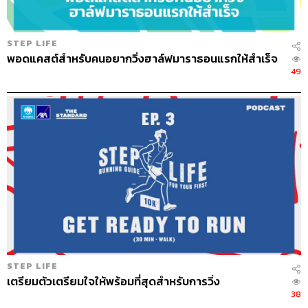
เลี้ยงลูก แต่การวิ่งทำให้รู้จักตัวเองมากขึ้น ปกติแม่เป็นคน
ใจร้อนมาก อย่าว่าวิ่งแค่ 3 ชั่วโมงเลย รอแค่ 10 นาทียังไม่รอ
เลย แต่การวิ่ง 27 ชั่วโมงแล้วอยู่กับความรู้สึกของตัวเอง หิว
STEP LIFE
พอดแคสต์สำหรับคนอยากวิ่งฮาล์ฟมาราธอนแรกให้สำเร็จ
ปวดท้องเข้าห้องน้ำ สมองไม่ได้โฟกัสอย่างอื่นนอกจากการวิ่ง
49
ตรงหน้า ความใจร้อนของเราก็ลดลง เพราะตลอดเวลาที่วิ่ง
มันคือการได้อยู่กับตัวเองจริงๆ ไม่เหมือนการอ่านหนังสือที่
อ่านไปสักพักแล้วก็หลับ ดูหนังเราก็หัวเราะแค่บางช็อต แต่กับ
การวิ่งสติเราอยู่กับขา ระยะทาง ทุกอย่างเราต้องมอง ต้องรู้
ว่าเราจะไปไหน มันคือการทำสมาธิชนิดหนึ่ง แม่เรียกมันว่า
วิ่งสมาธิ ให้รู้ว่าขาเรากำลังก้าวไป
แม่อยากฝากว่าถ้าพ่อแม่ทั้งหลายรักลูก คุณต้องทำให้
ร่างกายแข็งแรง เพราะหากคุณป่วย ลูกคุณต้องทำภารกิจที่
หนักมากขึ้นอีกอย่าง คือการต้องมาดูแลพ่อแม่ที่ช่วยตัวเอง
ไม่ได้ ฉะนั้นคุณต้องทำตัวเองให้แข็งแรง เพื่อลดภาระให้กับ
ลูก ลูกคุณลำบากในการหาเลี้ยงครอบครัวของเขาแล้ว ยัง
STEP LIFE
ต้องมาลำบากในการดูแลพ่อแม่ คุณรักลูกคุณมากอยู่แล้ว
เตรียมตัวเตรียมใจให้พร้อมที่สุดสำหรับการวิ่ง
คุณทำเพื่อลูกด้วยการรักตัวเองเยอะๆ
38