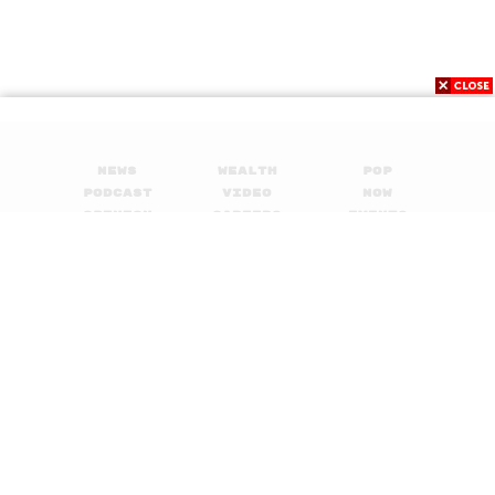
และสำหรับคนที่อยากเริ่มต้น ไม่ต้องวิ่งค่ะ แค่คุณออกมาเดิน
เหมือนดิฉัน เดินก่อน 10 นาที 20 นาที และหัวใจจะทำงาน
เต็มที่เมื่อคุณออกกำลังกายต่อเนื่อง 25 นาที พอแข้งขาเริ่ม
โอเค คุณก็เริ่มจ๊อกกิ้งเบาๆ เท่าที่คุณทำได้ คุณอย่าไปวิ่งแข่ง
กับหนุ่มสาวเดี๋ยวคุณจะเจ็บ แม่ไม่เคยคิดจะวิ่งแข่งกับใคร แค่
วิ่งตามหัวใจตัวเองให้ทันเท่าที่ไหว เราไปจังหวะที่ร่างกายเรา
News
Wealth
Pop
ทำได้แล้วสุดท้ายเราก็จะไปถึง
Podcast
Video
Now
Opinion
Careers
Events
Privacy
About
Contact
Policy
FOR
ADVERTISING
MEMBERSHIP
© 2017-
2026
The Standard. All rights reserved.