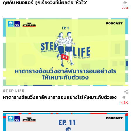
คุยกับ หมอแอร์ ทุกเรื่องวิ่งที่มีผลต่อ ‘หัวใจ’
เซเลบต่างๆ เขาต้องมาวิ่งรอแม่แล้วมันเป็นการวิ่งที่ยาวนาน
770
มาก เพราะฉะนั้นแม่ต้องวิ่งให้จบเร็วที่สุด คิดได้เท่านั้นก็ถึงที่
อ่างศิลาพอดี แต่ด้วยความเหนื่อยแม่ก็เริ่มทะเลาะกับความ
คิดของตัวเองอีกครั้ง หยุดนะ นอนเถอะ วิ่งมา 27 ชั่วโมงแล้ว
เหนื่อยแล้ว แต่อีกใจก็บอกว่าไม่ ฉันซ้อมมา ฉันทะเลาะกับ
หมอเมย์มากว่าฉันจะได้วิ่ง 100 กิโลฯ ฉันต้องผ่านการทดสอ
บอัลตร้ามาราธอนวิ่ง 10 ชั่วโมงไม่หยุด ทะเลาะกับลูกมา
สารพัดจะมาจบตรงนี้ง่ายๆ ไม่ได้ แม่ก็ซดกาแฟแล้ววิ่งปรื๊ด
จากอ่างศิลาเข้าหาดบางแสนไม่รู้เพซอะไร แต่คนตามไม่ทัน
พอใกล้เส้นชัยอีก 2 กิโลเมตรเกิดพายุเข้า ฝ่าทั้งลมทั้งฝน แม่
เลยยกมือไหว้ตรงนั้นว่าขอลูกช้างผ่านตรงนี้ไปนิดเดียวอย่า
เพิ่งโกรธกันเลย
STEP LIFE
หาตารางซ้อมวิ่งฮาล์ฟมาราธอนอย่างไรให้เหมาะกับตัวเอง
4.8K
พอเข้าเส้นชัยแม่รู้สึกว่าฉันทำได้แล้วกับที่เคย
สัญญาเอาไว้ที่ห้องประชุม ต่อหน้าคนเยอะแยะ
ฉันทำสำเร็จแล้ว