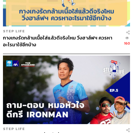
ภาพตอนนั้นมันเลยติดอยู่ในใจว่าเราต้องทำให้ได้ เด็กๆ เห็น
ว่าเราเป็นคนพูดจริงทำจริง เราต้องมีสัจจะกับตัวเองค่ะ พอแม่
ลงมาจากเก้าอี้ตัวนั้นก็เอาแล้วเว้ย ทุกข์เริ่มมาแล้ว แม่ก็เริ่ม
STEP LIFE
ถามหมอเมย์ว่าเมื่อไรจะวิ่ง 100 กิโลฯ เพราะอยากให้ลูกสาว
กางเกงรัดกล้ามเนื้อใส่แล้วดีจริงไหม วิ่งฮาล์ฟฯ ควรหา
สัมผัสก่อนจากประสบการณ์ตรง เขาก็เป็นห่วงแม่เพราะไม่ใช่
160
อะไรมาใช้อีกบ้าง
เรื่องง่ายที่คนอายุขนาดแม่จะไปวิ่ง แม่เลยตัดสินใจแอบสมัคร
ค่ะ แล้วก็สมัครเผื่อหมอเมย์ด้วย (หัวเราะ) เพราะอย่างไรเขา
ก็ไม่ทิ้งแม่
(หมอเมย์เสริมว่า การวิ่ง 100 กิโลเมตรครั้งนั้นคือการวิ่งบาง
แสน 100 วัตถุประสงค์คือการเป็นเพื่อนคอยซัพพอร์ตกันไป
ดังนั้นลักษณะการวิ่งจะถูกวางให้เข้าเส้นชัยใกล้ๆ กัน แต่จะ
ปล่อยตัวด้วยระยะเวลาที่แตกต่างกัน คนวิ่งเร็วจะถูกปล่อยตัว
ทีหลัง คนวิ่งช้าจะถูกปล่อยตัวก่อน แม่เลยได้สิทธิพิเศษปล่อย
ตัวก่อน เพราะหลังจากที่เถียงกันจนสู้แม่ไม่ได้ ก็เลยต้องยอม
ให้เขาไปวิ่งเพราะเขาไม่เคยขออะไรมาก่อน)
STEP LIFE
หลังจากผ่านดราม่าต่างๆ วันนั้นแม่ก็ได้เพื่อนมาวิ่ง แต่เหมือน