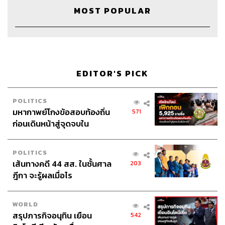
MOST POPULAR
กิโลเมตรคืออะไร แต่ที่นาวิกฯ ไม่ใช่สวนลุมฯ มันเลยมีเนิน
ขึ้นลงเขาเยอะมาก แต่ผลสุดท้ายแม่ก็ทำได้ ใจมันฟูเลย เรา
ภูมิใจในตัวเองที่อายุ 68 ปี วิ่ง 10 กิโลฯ ​แล้วไม่ได้ถูกคัตออฟ
เราเลยมีกำลังใจมากเลยไปลงมินิมาราธอน 10 กิโลฯ เกือบ
10 งาน จนเริ่มเบื่อเลยบอกหมอเมย์ว่าลง 21 กิโลฯ​ ให้แม่เถอะ
ตอนนั้นไม่ได้มีตารางซ้อม แต่ด้วยความที่เป็นคนที่วิ่งทุกวัน
EDITOR'S PICK
ถ้าวิ่ง 21 กิโลฯ แม่จะใช้เวลาประมาณ 3 ชั่วโมงครึ่ง แล้วก็ไป
ลงงานแข่ง 21 กิโลฯ ​อยู่หลายครั้ง จนเริ่มเบื่อเลยลงฟูลมา
POLITICS
ราธอน
มหากาพย์โกงข้อสอบท้องถิ่น
571
ก่อนเดินหน้าสู่จุดจบใน
แม่ซ้อมอยู่ประมาณ 2 อาทิตย์ จากนั้นก็ไปเข้าแคมป์เพื่อซ้อม
สัปดาห์นี้
วิ่งมาราธอน สุดท้ายแม่จบที่จอมบึงมาราธอน 7 ชั่วโมง 10
POLITICS
นาที ตอนแรกแม่ตั้งใจจะให้ได้ 6 ชั่วโมง แต่วิ่งไปประมาณ 7-
เส้นทางคดี 44 สส. ในชั้นศาล
203
8 กิโลเมตร แม่ใส่ Five Finger แล้วเหยียบโดนก้อนหินเล็กๆ
ฎีกา จะรู้ผลเมื่อไร
ปรากฏว่าขาบล็อกแล้วเกือบเดินไม่ได้ เลยบอกตัวเองว่าวิ่งต่อ
ไปเถอะ ฉันซ้อมมานานอุตส่าห์บากหน้าไปขอเป็นนักเรียน
แคมป์อะไรต่ออะไร โชคดีที่หมอเมย์ให้แม่พกทุกอย่างที่
WORLD
สรุปภารกิจอนุทิน เยือน
มาราธอนควรพกทั้งเจล สเปรย์ แม่เลยหยิบสเปรย์มาฉีดแล้ว
542