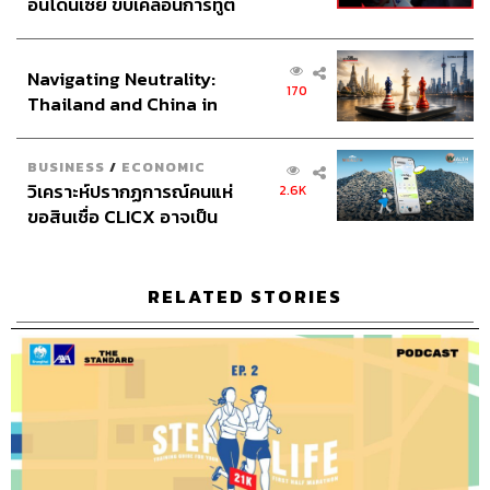
อินโดนีเซีย ขับเคลื่อนการทูต
บอกตัวเองว่าไปเดี๋ยวนี้ เลยลากไปตั้งแต่กิโลฯ​ ที่ 8-9 จนจบ
เศรษฐกิจเชิงรุก ประกาศหุ้น
42.195 กิโลฯ เป็นครั้งแรก
ส่วนยุทธศาสตร์ไทย –
Navigating Neutrality:
อินโดนีเซีย
แล้วหมอเมย์น่ารักมาก ตอนจะเข้าเส้นชัยก็ไปแอบลูกโป่งไว้ที่
170
Thailand and China in
รถพี่อีกคันหนึ่ง แล้วเอามาเซอร์ไพรส์ แม่เลยบอกว่าเฮ้ยถอย
the Age of a New Global
ไปก่อน ฉันจะเป็นลม คนมารุมเยอะมากแม่เลยวูบไปพักหนึ่ง
Order
แต่ถือว่าเป็นครั้งที่ประทับใจเพราะไม่คิดว่าผู้หญิงแก่ๆ คน
BUSINESS
/
ECONOMIC
หนึ่งจะได้เจอบรรยากาศแบบนั้น
วิเคราะห์ปรากฏการณ์คนแห่
2.6K
ขอสินเชื่อ CLICX อาจเป็น
เพียงยอดภูเขาน้ำแข็ง ของ
สาเหตุที่แม่ไปวิ่ง 100 กิโลเมตรคือตอนที่อยู่ในแคมป์เขา
ปัญหาหนี้ครัวเรือนไทยที่ถูก
ประทับช้าง คุณป๊อก (โค้ชป๊อก-อิทธิพล สมุทรทอง) แม่ก็ไม่
ซุกไว้
เคยรู้ว่าเขาเป็นคนแบบนี้ (หัวเราะ) ตอนนั้นเขาอยู่บนเวทีใน
RELATED STORIES
แคมป์แล้วเขาก็ถามว่าใครจะไป 10 กิโลฯ แม่ก็ยกมือ ใครจะ
ไปมินิมาราธอน แม่ก็ยกมือ ใครจะไปมาราธอน แม่ก็ยกมือ
ใครจะไป 100 กิโลฯ แม่ก็ยกมือ เพราะบรรยากาศในห้องมัน
สนุก แล้วก็อยากให้เด็กๆ ยกมือตาม แต่ไม่จบแค่นั้น คุณป๊อก
เขาถามต่อว่าใครที่ยกมือเมื่อกี้ให้ยืนบนเก้าอี้ เพราะดิฉันหัว
หงอกแล้วใครๆ ก็เห็นว่ายกมือ ก็เลยต้องแสดงสปิริตยืนบน
เก้าอี้ หลังจากนั้นก็คิดในใจเลยว่า ‘กูจะทำอย่างไรวะ’