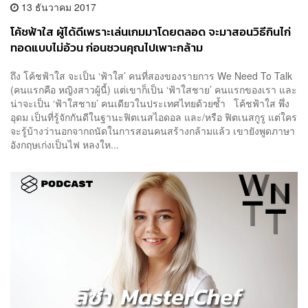
13 ธันวาคม 2017
โค้ชฟ้าใส ผู้ได้ดีเพราะเล่นเกมมาโดยตลอด จะมาสอนวิธีกินไก่
ทอดแบบไม่อ้วน ก่อนชวนคุณไปเพาะกล้าม
ถึง โค้ชฟ้าใส จะเป็น ‘ฟ้าใส’ คนที่สองของรายการ We Need To Talk
(คนแรกคือ หญิงสาวผู้นี้) แต่เขาก็เป็น ‘ฟ้าใสชาย’ คนแรกของเรา และ
น่าจะเป็น ‘ฟ้าใสชาย’ คนเดียวในประเทศไทยด้วยซ้ำ โค้ชฟ้าใส พึ่ง
อุดม เป็นที่รู้จักกันดีในฐานะฟิตเนสไอดอล และ/หรือ ฟิตเนสกูรู แต่ใคร
จะรู้บ้างว่านอกจากถนัดในการสอนคนสร้างกล้ามแล้ว เขายังพูดภาษา
อังกฤษเก่งเป็นไฟ หลงให...