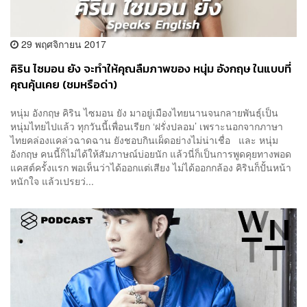
29 พฤศจิกายน 2017
คิริน ไซมอน ยัง จะทำให้คุณลืมภาพของ หนุ่ม อังกฤษ ในแบบที่
คุณคุ้นเคย (ชมหรือด่า)
หนุ่ม อังกฤษ คิริน ไซมอน ยัง มาอยู่เมืองไทยนานจนกลายพันธุ์เป็น
หนุ่มไทยไปแล้ว ทุกวันนี้เพื่อนเรียก ‘ฝรั่งปลอม’ เพราะนอกจากภาษา
ไทยคล่องแคล่วฉาดฉาน ยังชอบกินเผ็ดอย่างไม่น่าเชื่อ และ หนุ่ม
อังกฤษ คนนี้ก็ไม่ได้ให้สัมภาษณ์บ่อยนัก แล้วนี่ก็เป็นการพูดคุยทางพอด
แคสต์ครั้งแรก พอเห็นว่าได้ออกแต่เสียง ไม่ได้ออกกล้อง คิรินก็ปั้นหน้า
หนักใจ แล้วเปรยว่...