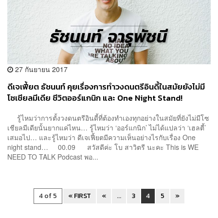
27 กันยายน 2017
ดีเจเฟี้ยต ธัชนนท์ คุยเรื่องการทำวงดนตรีอินดี้ในสมัยยังไม่มี
โซเชียลมีเดีย ชีวิตออร์แกนิก และ One Night Stand!
รู้ไหมว่าการตั้งวงดนตรีอินดี้ที่ต้องทำเองทุกอย่างในสมัยที่ยังไม่มีโซ
เชียลมีเดียนั้นยากแค่ไหน… รู้ไหมว่า ‘ออร์แกนิก’ ไม่ได้แปลว่า ‘เฮลตี้’
เสมอไป… และรู้ไหมว่า ดีเจเฟี้ยตมีความเห็นอย่างไรกับเรื่อง One
night stand… 00.09 สวัสดีค่ะ โบ สาวิตรี นะคะ This is WE
NEED TO TALK Podcast พอ...
4 of 5
« FIRST
«
...
3
4
5
»