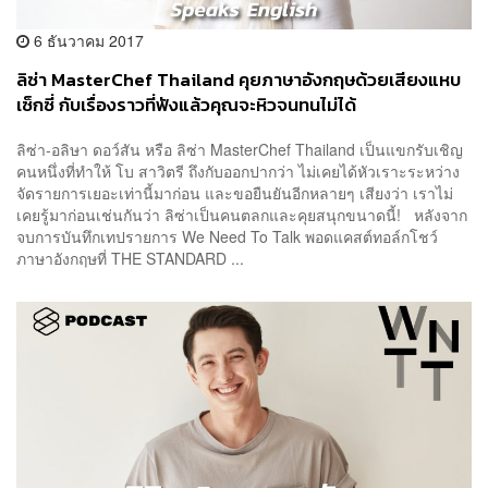
6 ธันวาคม 2017
ลิซ่า MasterChef Thailand คุยภาษาอังกฤษด้วยเสียงแหบ
เซ็กซี่ กับเรื่องราวที่ฟังแล้วคุณจะหิวจนทนไม่ได้
ลิซ่า-อลิษา ดอว์สัน หรือ ลิซ่า MasterChef Thailand เป็นแขกรับเชิญ
คนหนึ่งที่ทำให้ โบ สาวิตรี ถึงกับออกปากว่า ไม่เคยได้หัวเราะระหว่าง
จัดรายการเยอะเท่านี้มาก่อน และขอยืนยันอีกหลายๆ เสียงว่า เราไม่
เคยรู้มาก่อนเช่นกันว่า ลิซ่าเป็นคนตลกและคุยสนุกขนาดนี้! หลังจาก
จบการบันทึกเทปรายการ We Need To Talk พอดแคสต์ทอล์กโชว์
ภาษาอังกฤษที่ THE STANDARD ...