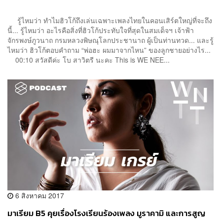
รู้ไหมว่า ทำไมฮิวโก้ถึงเล่นเฉพาะเพลงไทยในคอนเสิร์ตใหญ่ที่จะถึง
นี้... รู้ไหมว่า อะไรคือสิ่งที่ฮิวโก้ประทับใจที่สุดในสมเด็จฯ เจ้าฟ้า
จักรพงษ์ภูวนาถ กรมหลวงพิษณุโลกประชานาถ ผู้เป็นท่านทวด... และรู้
ไหมว่า ฮิวโก้ตอบคำถาม “พ่อฮะ ผมมาจากไหน” ของลูกชายอย่างไร...
00:10 สวัสดีค่ะ โบ สาวิตรี นะคะ This is WE NEE...
6 สิงหาคม 2017
มาเรียม B5 คุยเรื่องโรงเรียนร้องเพลง มูราคามิ และการสูญ