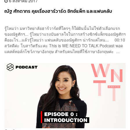
6 สิงหาคม 2017
ณัฐ ศักดาทร คุยเรื่องฮาร์วาร์ด ซิกซ์แพ็ก และแฟนคลับ
รู้ไหมว่า มหาวิทยาลัยฮาร์วาร์ดที่ใครๆ ก็ใฝ่ฝันนั้นไม่ใช่ตัวเลือกแรก
ของณัฐศักฯ... รู้ไหมว่าแรงบันดาลใจในการสร้างซิกซ์แพ็กของณัฐศักฯ
คืออะไร...แล้วรู้ไหมว่า แฟนคลับของณัฐศักฯ น่ารักแค่ไหน... 00:10
สวัสดีค่ะ โบสาวิตรีนะคะ This is WE NEED TO TALK Podcast พอด
แคสต์ทอล์กโชว์ภาษาอังกฤษ สำหรับคนไทยที่ใช้ภาษาอังกฤษค่ะ ...