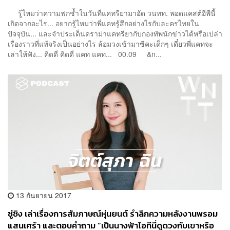
รู้ไหมว่าความฟกช้ำในวันที่แคทรียามาอัด วนทท. พอดแคสต์อีพีนี้
เกิดจากอะไร... อยากรู้ไหมว่าพี่แคทรู้สึกอย่างไรกับละครไทยใน
ปัจจุบัน... และจำประเด็นดราม่าแคทรียากับกองทัพนักข่าวได้หรือเปล่า
เรื่องราวที่แท้จริงเป็นอย่างไร ล้อมวงเข้ามาซีคะเด็กๆ เดี๋ยวพี่แคทจะ
เล่าให้ฟัง... คิดดี่ คิดดี่ แคท แคท... 00.09 &n...
13 กันยายน 2017
ซู่ชิง เล่าเรื่องการสัมภาษณ์หุ่นยนต์ รำลึกความหลังงานพรอม
แสนเศร้า และตอบคำถาม “เป็นนางฟ้าไอทีนี่ดูดวงกับเขาหรือ