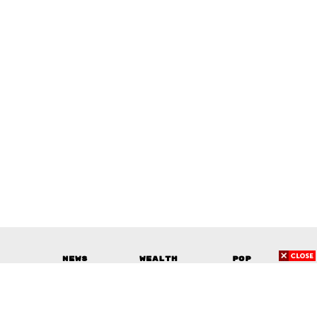
​
News
Wealth
Pop
Podcast
Video
Now
Opinion
Careers
Events
Privacy
About
Contact
Policy