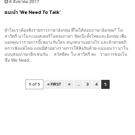
6 สิงหาคม 2017
แนะนำ ‘We Need To Talk’
ทำไมเราต้องฟังรายการภาษาอังกฤษ ที่ไม่ได้สอนภาษาอังกฤษ? โบ-
สาวิตรี มาในระบบสเตอริโอสองภาษา ชัดเป๊ะทั้งไทยและอังกฤษ เพื่อ
บอกคุณว่ารายการนี้เหมาะกับใคร สนุกสนานอย่างไร และท้าทายสกิ
ลการฟังแค่ไหน แถมมีตัวอย่างรายการให้ฟังกันด้วย-แน่นอนว่า มาใน
แบบสองภาษาอีกเช่นกัน สวัสดีค่ะ โบ-สาวิตรี ค่ะ รายการของโบ
ชื่อ We Need...
5 of 5
« FIRST
«
...
3
4
5