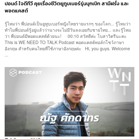
ปอนด์ ใจดีทีวี คุยเรื่องชีวิตยูทูบเบอร์รุ่นบุกเบิก สามีฝรั่ง และ
พอดแคสต์
รู้ไหมว่า พี่ปอนด์เป็นยูทูบเบอร์หญิงไทยรายแรกๆ ของโลก... รู้ไหมว่า
ทำไมพี่ปอนด์รู้อยู่แล้วว่านางจะไม่มีวันลงเอยกับชายไทย... และรู้ไหม
ว่า พี่ปอนด์มีพอดแคสต์ด้วยนะ! 00:10 สวัสดีค่ะ โบสาวิตรีนะคะ
This is WE NEED TO TALK Podcast พอดแคสต์ทอล์กโชว์ภาษา
อังกฤษ สำหรับคนไทยที่ใช้ภาษาอังกฤษค่ะ Hi, you guys. Welcome
...