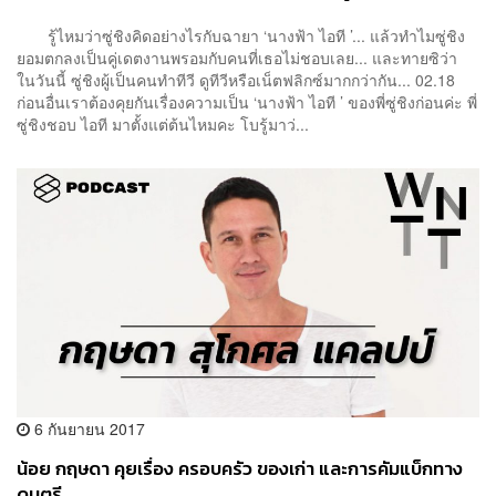
เปล่า?”
รู้ไหมว่าซู่ชิงคิดอย่างไรกับฉายา ‘นางฟ้า ไอที ’... แล้วทำไมซู่ชิง
ยอมตกลงเป็นคู่เดตงานพรอมกับคนที่เธอไม่ชอบเลย... และทายซิว่า
ในวันนี้ ซู่ชิงผู้เป็นคนทำทีวี ดูทีวีหรือเน็ตฟลิกซ์มากกว่ากัน... 02.18
ก่อนอื่นเราต้องคุยกันเรื่องความเป็น ‘นางฟ้า ไอที ’ ของพี่ซู่ชิงก่อนค่ะ พี่
ซู่ชิงชอบ ไอที มาตั้งแต่ต้นไหมคะ โบรู้มาว่...
6 กันยายน 2017
น้อย กฤษดา คุยเรื่อง ครอบครัว ของเก่า และการคัมแบ็กทาง
ดนตรี